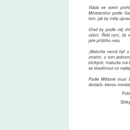
Vláda ve svém prohlá
Ministerstvo podle Ga
tom, jak by měly úprav
Úřad by podle něj cht
učení. Řekl nyní, že 
jaře příštího roku.
„Maturita nemá být 
ztratím, o tom jednom 
blízkých, maturita má 
se dosáhnout co nejlep
Podle Wildové musí 
školách, kterou minist
Publ
Štítk