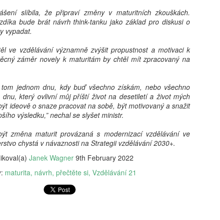
vám revoluční koncept: 'Dig
šení slíbila, že připraví změny v maturitních zkouškách.
beztrestně co? Podvádět? T
zdíka bude brát návrh think-tanku jako základ pro diskusi o
v koutě a hroutí se pod tíh
y vypadat.
nezpracovaných esejů, vy 
algoritmy, aby za vás vytv
ěl ve vzdělávání významně zvýšit propustnost a motivaci k
hodnoty, etiku a integritu;
věcný záměr novely k maturitám by chtěl mít zpracovaný na
místo. Naše motto? Plagiáto
je jen další slovo pro len
úspěchu a staňte se hrdým 
o tom jednom dnu, kdy buď všechno získám, nebo všechno
je pro vás nejlepší. Budouc
dnu, který ovlivní můj příští život na desetiletí a život mých
u toho nesmíte chybět. Stáh
být ideově o snaze pracovat na sobě, být motivovaný a snažit
budoucnost ještě dnes!
šího výsledku,” nechal se slyšet ministr.
být změna maturit provázaná s modernizací vzdělávání ve
erstvo chystá v návaznosti na Strategii vzdělávání 2030+.
ikoval(a)
Janek Wagner
9th February 2022
y:
maturita
návrh
přečtěte si
Vzdělávání 21