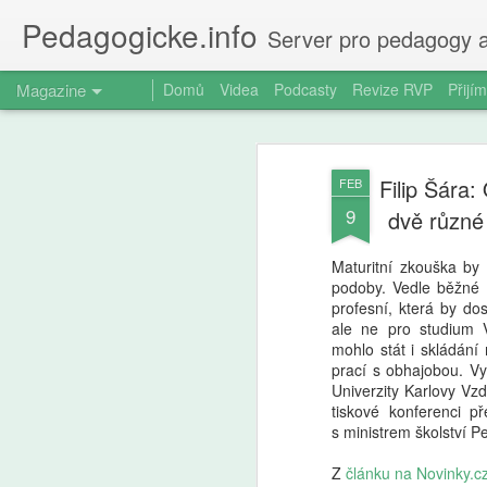
Pedagogicke.info
Server pro pedagogy a
Magazine
Domů
Videa
Podcasty
Revize RVP
Přijím
Filip Šára:
FEB
9
dvě různé 
Maturitní zkouška b
podoby. Vedle běžné b
profesní, která by do
ale ne pro studium 
mohlo stát i skládání 
prací s obhajobou. Vy
Univerzity Karlovy Vzd
tiskové konferenci př
s ministrem školství 
Z
článku na Novinky.c