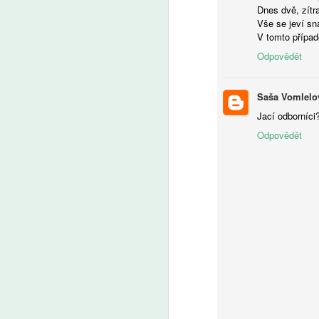
A
Dnes dvě, zítr
Vše se jeví sn
V tomto případě
V 
po
Odpovědět
ži
na
fo
Saša Vomlelo
f
Jací odborníci?
da
Odpovědět
d
k
ri
A
kt
za
že
vs
P
a
(
kl
tř
s
ře
je
s 
a