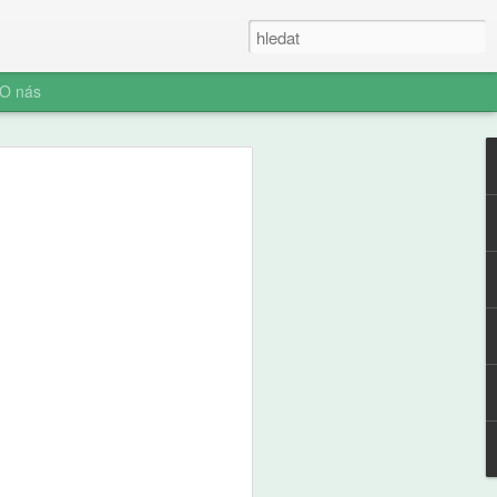
O nás
ner: Iluze rychlých
oč AI není digitální
 (ani digitální
u myšlení je konec. Vítejte v nové éře
síte namáhat: robot to vyřeší za vás.
prompt a 'AI' je vaše? Představujeme