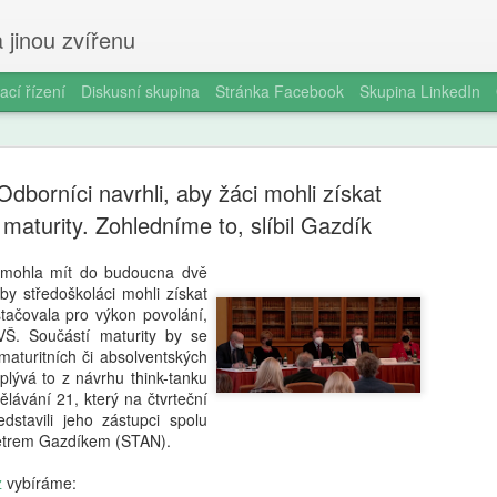
 jinou zvířenu
ací řízení
Diskusní skupina
Stránka Facebook
Skupina LinkedIn
 Odborníci navrhli, aby žáci mohli získat
maturity. Zohledníme to, slíbil Gazdík
y mohla mít do budoucna dvě
y středoškoláci mohli získat
Milan Haus
AUG
stačovala pro výkon povolání,
6
zkratek: Pr
VŠ. Součástí maturity by se
maturitních či absolventských
kompetence
plývá to z návrhu think-tanku
ělávání 21, který na čtvrteční
občanství)
edstavili jeho zástupci spolu
Petrem Gazdíkem (STAN).
Zazvonil zvonec a kritickém
vzdělávání, kde už se nemu
z
vybíráme:
Proč se učit, když stačí n 