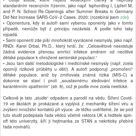
standardním recenzním řízením, jako např. Isphording I, Lipfert M,
and P. N. School Re-Openings after Summer Breaks in Germany
Did Not Increase SARS-CoV−2 Cases. 2020; (rozebíral jsem
zde
)
• Oponentura, kdy si autoři sami vyberou oponenty jako v tomto
případě, nemůže být z principu nezávislá. A podle toho taky
vypadá.
• Sami oponenti zde píší mnohokrát vyvrácené nesmysly, jako např.
RNDr. Karel Drbal, Ph.D., který tvrdí, že: „Celosvětově neexistuje
žádná evidence přenosu smrtící infekce směrem od necitlivé
dětské populace k ohrožené seniorské populaci.“
• Jsou tam další metodologické i medicínské nesmysly (např. zcela
opomíjí rizikové průběhy u dětí). A autoři podporují „promoření“
dětské populace, aniž by zmiňovala známá rizika (MIS-C) a
dokonce se staví i proti „soustavnému sledování infekce a
karanténním opatřením” (str. 8), což je podle mne zcela neetické.
Celkově je tato „studie“ odpadem a parodií na vědu. Šíření Covid-
19 ve školách je prokázané a vyplývá z mechaniky šíření viru a
zvýšení množství kontaktů při výuce. Je těžko uvěřitelné, že se pod
tuto studii podepsala řada vědců včetně rektora UK a ředitele spin-
off této univerzity, šíří ji hejtmanka ze STAN a nekriticky přebírá
řada novinářů.