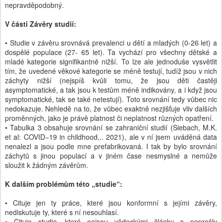
nepravděpodobný.
V části Závěry studií:
• Studie v závěru srovnává prevalenci u dětí a mladých (0-26 let) a
dospělé populace (27- 65 let). Ta vychází pro všechny dětské a
mladé kategorie signifikantně nižší. To lze ale jednoduše vysvětlit
tím, že uvedené věkové kategorie se méně testují, tudíž jsou v nich
záchyty nižší (nejspíš kvůli tomu, že jsou děti častěji
asymptomatické, a tak jsou k testům méně indikovány, a i když jsou
symptomatické, tak se také netestují). Toto srovnání tedy vůbec nic
nedokazuje. Nehledě na to, že vůbec exaktně nezjišťuje vliv dalších
proměnných, jako je právě platnost či neplatnost různých opatření.
• Tabulka 3 obsahuje srovnání se zahraniční studií (Siebach, M.K.
et al: COVID−19 in childhood,.. 2021), ale v ní jsem uváděná data
nenalezl a jsou podle mne prefabrikovaná. I tak by bylo srovnání
záchytů s jinou populací a v jiném čase nesmyslné a nemůže
sloužit k žádným závěrům.
K dalším problémům této „studie“:
• Cituje jen ty práce, které jsou konformní s jejími závěry,
nediskutuje ty, které s ní nesouhlasí.
• Cituje studie, které nejsou vědeckými články a neprošly