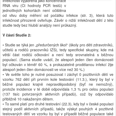
infekčnosti vyjádřená jako koncentrace
RNA viru (Ct hodnoty PCR testů) v
jednotlivých kohortách není očištěna
od vlivu doby měření od počátku infekce (str. 3), která tuto
infekčnost přirozeně ovlivňuje. Závěr o nižší infekčnosti dětí z této
studie tedy bez hlubší analýzy není průkazný.
V části Studie 2:
• Studie se týká jen „předurčených škol“ (školy pro děti zdravotníků,
učitelů a rodičů pracovníků IZS), tedy specifické skupiny, kde má
větší část rodičů očkování a není tedy srovnatelná s běžnou
populací. (Sama studie uvádí, že alespoň jeden člen domácnosti
byl očkován v téměř 60 %, s prokazatelně prodělanou infekcí žije
alespoň jeden člen domácnosti ve více než 30 %.)
• Ve světle toho je nutné posuzovat i záchyt 0 pozitivních dětí ve
vzorku 762 dětí při prvním kole testování (11.3.), který by byl v
běžné populaci krajně nepravděpodobný (byť ne nemožný),
protože incidence v té době odpovídala 1,3 % pro celou populaci
(137 tisíc potvrzených aktivních případů), což by odpovídalo
přibližně 10 nakaženým dětem.
• To samé platí pro druhé testování (22.3), kdy byl v české populaci
stejný podíl aktivních případů, takže výskyt pouhých 4 pozitivně
testovaných dětí ve vzorku by byl v případě běžné populace také