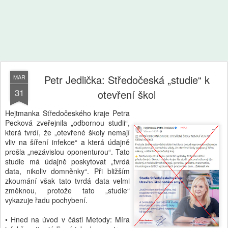
Petr Jedlička: Středočeská „studie“ k
MAR
31
otevření škol
Hejtmanka Středočeského kraje Petra
Pecková zveřejnila „odbornou studii“,
která tvrdí, že „otevřené školy nemají
vliv na šíření infekce“ a která údajně
prošla „nezávislou oponenturou“. Tato
studie má údajně poskytovat „tvrdá
data, nikoliv domněnky“. Při bližším
zkoumání však tato tvrdá data velmi
změknou, protože tato „studie“
vykazuje řadu pochybení.
• Hned na úvod v části Metody: Míra