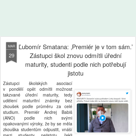
Ľubomír Smatana: ‚Premiér je v tom sám.’
MAR
Zástupci škol znovu odmítli úřední
29
maturity, studenti podle nich potřebují
jistotu
Zástupci školských asociací
v pondělí opět odmítli možnost
takzvané úřední maturity, tedy
udělení maturitní známky bez
zkoušek podle průměru za celé
studium. Premiér Andrej Babiš
(ANO) podle nich svými
opakovanými výroky, že by se měla
zkouška studentům odpustit, vnáší
mezi studenty nejistotu, řekli