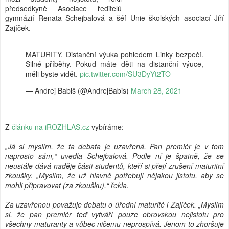
předsedkyně Asociace ředitelů
gymnázií Renata Schejbalová a šéf Unie školských asociací Jiří
Zajíček.
MATURITY. Distanční výuka pohledem Linky bezpečí.
Silné příběhy. Pokud máte děti na distanční výuce,
měli byste vidět.
pic.twitter.com/SU3DyYt2TO
— Andrej Babiš (@AndrejBabis)
March 28, 2021
Z
článku na iROZHLAS.cz
vybíráme:
„Já si myslím, že ta debata je uzavřená. Pan premiér je v tom
naprosto sám,“ uvedla Schejbalová. Podle ní je špatně, že se
neustále dává naděje části studentů, kteří si přejí zrušení maturitní
zkoušky. „Myslím, že už hlavně potřebují nějakou jistotu, aby se
mohli připravovat (za zkoušku),“ řekla.
Za uzavřenou považuje debatu o úřední maturitě i Zajíček. „Myslím
si, že pan premiér teď vytváří pouze obrovskou nejistotu pro
všechny maturanty a vůbec ničemu neprospívá. Jenom to zhoršuje