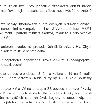
kritické, neboť formuje bud
determinovat trajektorii fy
 revizních týmů pro jednotlivé vzdělávací oblasti napříč
syntéza vychází z nejnověj
í naplňovat jejich obsah, se vůbec nedozvěděli o změně
akt pořízení telefonu v do
bezprostřední spouštěč kli
s sebou jasně prokazatelné 
týmy nebyly informovány o provedených redukcích obsahu
Klíčovým rozlišovacím prvkem
še náhodnými nekompetentními škrty! Viz na stránkách MŠMT
oddělení pouhého vlastnictv
kument Opatření ministra školství, mládeže a tělovýchovy,
následného užívání. Ukazuj
ro ZV.
může sloužit jako relativn
nebezpečí pro wellbeing ad
e autorem neodborně provedených škrtů učiva v HV. Chybí
stráveného u obrazovky a v
ace kolem revizí je nepřehledná.
vyžaduje hlubší metodologi
P neproběhla odpovědná široká diskuze s pedagogickou
i organizacemi.
nové dotace pro oblast Umění a kultura z 10 na 9 hodin
íme v něm ohrožení budoucí výuky HV a celé soustavy
.
 dotace HV a VV na 2. stupni ZŠ povede k omezení výuky
mětů na středních školách. Hrozí pokles kvality hudebnosti
ání na vyšších stupních škol. Logicky to omezí zájem o
 nejistého předmětu. Bez hudebníků na školách zaniknou