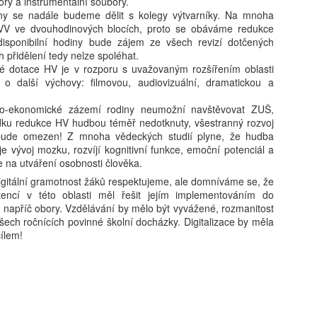
ory a instrumentální soubory.
ny se nadále budeme dělit s kolegy výtvarníky. Na mnoha
VV ve dvouhodinových blocích, proto se obáváme redukce
sponibilní hodiny bude zájem ze všech revizí dotčených
Karolína Blažková:
Tobiáš Pospíchal:
AUG
AUG
h přidělení tedy nelze spoléhat.
5
5
„Člověk to asi musí mít
Brněnský starosta
 dotace HV je v rozporu s uvažovaným rozšířením oblasti
rád.“ Jak se v pražské
prosadil do čela školy
o další výchovy: filmovou, audiovizuální, dramatickou a
garsonce žije učiteli
svého známého, oba
cio-ekonomické zázemí rodiny neumožní navštěvovat ZUŠ,
hudby s třiceti tisíci
kandidují za Motoristy.
dku redukce HV hudbou téměř nedotknuty, všestranný rozvoj
měsíčně
Střet zájmů odmítá
 bude omezen! Z mnoha vědeckých studií plyne, že hudba
Učí děti hrát na kytaru, vydělává
Ředitelem základní školy v Brně-
e vývoj mozku, rozvíjí kognitivní funkce, emoční potenciál a
kolem 32 tisíc čistého a sám
Bystrci se stal Jaromír Špaček,
 se na utváření osobnosti člověka.
Milan Hausner: AI Act ve škole: Připravte se na nový
UG
v Praze bydlí jen díky obecnímu
jehož výběr si před komisí
4
svět, nebo se připravte na konec II.
gitální gramotnost žáků respektujeme, ale domníváme se, že
bytu. Pro třiatřicetiletého Martina
prosadil starosta městské části
encí v této oblasti měl řešit jejím implementováním do
je vlastní bydlení těžko
Tomáš Kratochvíl. Oba muži v
 Act se tváří jako hasičák, který chrlí formuláře místo pěny. Regulace
, napříč obory. Vzdělávání by mělo být vyvážené, rozmanitost
představitelné. Místo toho šetří,
loňském roce společně
zdává certifikáty, zatímco serverovna hoří v přímém přenosu.
ech ročnících povinné školní docházky. Digitalizace by měla
přivydělává si hudbou a doufá, že
kandidovali za Motoristy. Podle
itel‑úředník s razítkem „Compliance“ hledá smysl v kouři paragrafů.
cílem!
si jednou pořídí maringotku.
protikorupčního analytika
k si dělá selfie s robotem, protože „riziko je cool“. A škola? Ta si
vyvolávají okolnosti Špačkova
yslí, že bezpečnost začíná podpisem, ne pochopením.
výběru pochyby, sám starosta pak
odmítá, že by hrála politická
blízkost při výběru roli.