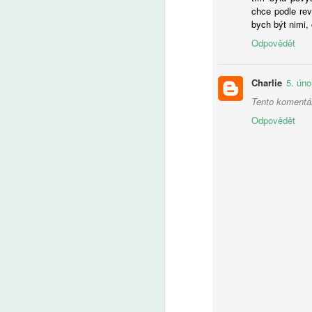
chce podle re
A
bych být nimi,
Odpovědět
Če
T
Od
Charlie
5. úno
be
Tento komentář
o 
Odpovědět
J
A
D
a
z
d
se
S
po