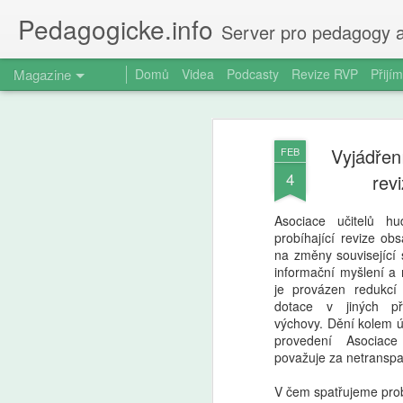
Pedagogicke.info
Server pro pedagogy a
Magazine
Domů
Videa
Podcasty
Revize RVP
Přijím
Vyjádřen
FEB
4
rev
Asociace učitelů h
probíhající revize o
na změny související s
informační myšlení a
je provázen redukcí
dotace v jiných p
výchovy. Dění kolem ú
provedení Asociace
považuje za netranspar
V čem spatřujeme pr