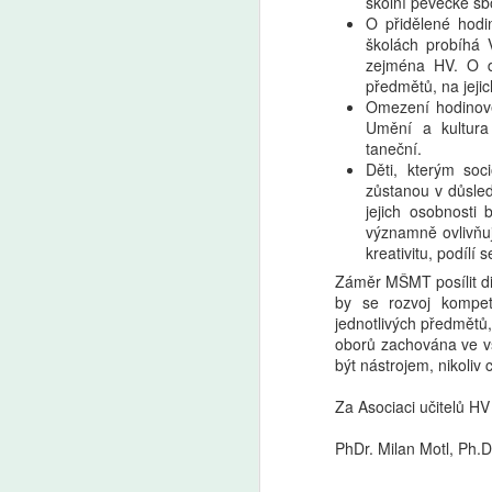
školní pěvecké sb
O přidělené hodi
školách probíhá 
zejména HV. O di
Pro a proti: Devátá
AUG
předmětů, na jejic
5
třída má smysl, tvrdí
Omezení hodinové
Mazancová. Šmahel:
Umění a kultura 
Zrušení nejde stavět
taneční.
Děti, kterým so
na tom, že ušetříme 50
zůstanou v důsle
miliard
jejich osobnosti
Premiér Andrej Babiš (ANO) a
významně ovlivňuj
předseda Sněmovny Tomio
kreativitu, podílí
A
Okamura (SPD) mluví o zkrácení
Záměr MŠMT posílit di
povinné školní docházky
by se rozvoj kompet
a zrušení devátých tříd. „Není
AI
jednotlivých předmětů
možné to stavět na tom, že
ro
oborů zachována ve vš
ušetříme 50 miliard,“ namítá
Uč
být nástrojem, nikoliv 
ředitel Základní školy Plaňany
Žá
Martin Šmahel. „Nám ani tak
m
Za Asociaci učitelů HV
nejde o to, jestli do nich znalosti
nacpeme za osm, nebo za devět
PhDr. Milan Motl, Ph.D
let, ale jestli je s nimi naučíme
pracovat,“ říká v Pro a proti