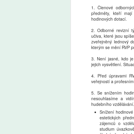
1. Členové odborných
předměty, kteří maj
hodinových dotací.
2. Odborné revizní 
učiva, které jsou spí
zveřejněný lednový do
kterým se mění RVP p
3. Není jasné, kdo j
jejich vysvětlení. Situ
4. Před úpravami RV
veřejností a profesním
5. Se snížením hodi
nesouhlasíme a vid
hudebního vzdělávání
Snížení hodinové
estetických před
zájemců o vzděl
studium úvazkově