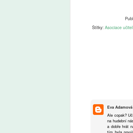
pe
A
a 
bu
Publ
pů
Ž
t
tr
Štítky:
Asociace učite
kt
u
od
Cl
V
A
V
zv
o
Eva Adamová
Ale copak? Uči
na hudební nás
a dobře hrát n
tím byla pový