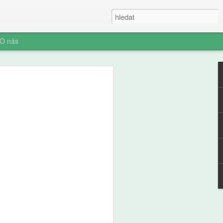
O nás
e a zdraví
ých: výsledky
ální studie ABCD
ní socializace představuje rozhodnutí o
telefonu jeden z nejvýznamnějších
ího i jeho rodiny. Pro pedagogickou obec
aví je pochopení časování tohoto kroku