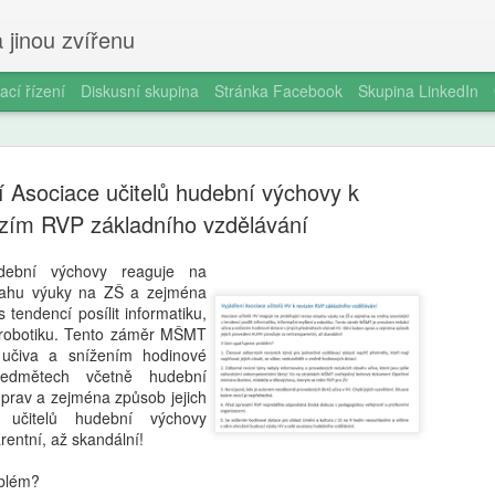
 jinou zvířenu
ací řízení
Diskusní skupina
Stránka Facebook
Skupina LinkedIn
í Asociace učitelů hudební výchovy k
izím RVP základního vzdělávání
udební výchovy reaguje na
bsahu výuky na ZŠ a zejména
Smartphon
AUG
 tendencí posílit informatiku,
5
čtrnáctilet
 robotiku. Tento záměr MŠMT
 učiva a snížením hodinové
longitudin
ředmětech včetně hudební
prav a zejména způsob jejich
V éře všudypřítomné digitál
 učitelů hudební výchovy
pořízení prvního chytrého 
entní, až skandální!
milníků v životě dospívajíc
a odborníky na duševní zdr
oblém?