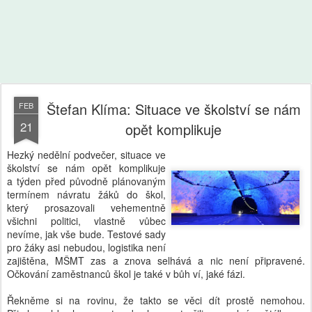
Štefan Klíma: Situace ve školství se nám
FEB
21
opět komplikuje
Hezký nedělní podvečer, situace ve
školství se nám opět komplikuje
a týden před původně plánovaným
termínem návratu žáků do škol,
který prosazovali vehementně
všichni politici, vlastně vůbec
nevíme, jak vše bude. Testové sady
pro žáky asi nebudou, logistika není
zajištěna, MŠMT zas a znova selhává a nic není připravené.
Očkování zaměstnanců škol je také v bůh ví, jaké fázi.
Řekněme si na rovinu, že takto se věci dít prostě nemohou.