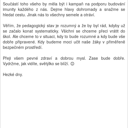
Součástí toho všeho by měla být i kampaň na podporu budování
imunity každého z nás. Dejme hlavy dohromady a snažme se
hledat cestu. Jinak nás to všechny semele a otráví.
Věřím, že pedagogický stav je rozumný a že by byl rád, kdyby už
se začalo konat systematicky. Všichni se chceme přeci vrátit do
škol. Ale chceme to v situaci, kdy to bude rozumné a kdy bude vše
dobře připravené. Kdy budeme moci učit naše žáky v přiměřeně
bezpečném prostředí.
Přeji všem pevné zdraví a dobrou mysl. Zase bude dobře.
Vydržme, jak vidíte, světýlko se blíží. 😊
Hezké dny.