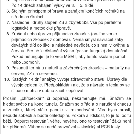
Po 14 dnech zahájení výuky ve 3. – 5. třídě.
Stejným principem příprava a zahájení končících ročníků na
středních školách.
Následně i druhý stupeň ZŠ a zbytek SŠ. Vše po perfektní
logistické a metodické přípravě.
Zrušení nebo úprava přijímacích zkoušek (on-line verze
přijímacích zkoušek z domova). Nemá smysl navracet žáky
devátých tříd do škol a následně nevědět, co s nimi v květnu a
červnu. Pro ně je distanční výuka (pokud funguje) dostatečná.
Pokud nefunguje, je to věcí MŠMT, aby těmto školám pomohl
nebo „pomohl“.
Posunutí termínu maturit a závěrečných zkoušek – maturity na
červen, ZZ na červenec.
Každých 14 dní analýzy vývoje zdravotního stavu. Úpravy dle
vývoje epidemie. Předpokládám ale, že s návratem tepla by se
situace mohla v dubnu začít zlepšovat.
Prosím, „chřipečkáři“ či odpírači, nekamenujte mě. Snažím se
hledat světlo na konci tunelu. Snažím se o řád a o narušení chaosu
a zmatku, který stále panuje v rozhodování. Vás bych prosil,
nebude sobečtí a buďte ohleduplní. Pokora a lidskost, to je to, oč tu
běží. Odpůrci testování, věřte, nevěřte, ono to testování žáků není
tak příšerné. Vůbec se nedá srovnávat s klasickými PCR testy.