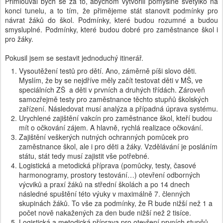
Přimlouval bych se za to, abychom vytvořili pomyslné světýlko na
konci tunelu, a to tím, že přimějeme stát stanovit podmínky pro
návrat žáků do škol. Podmínky, které budou rozumné a budou
smysluplné. Podmínky, které budou dobré pro zaměstnance škol i
pro žáky.
Pokusil jsem se sestavit jednoduchý itinerář.
Vysoutěžení testů pro dětí. Ano, záměrně píši slovo děti.
Myslím, že by se nejdříve měly začít testovat děti v MŠ, ve
speciálních ZŠ a děti v prvních a druhých třídách. Zároveň
samozřejmě testy pro zaměstnance těchto stupňů školských
zařízení. Následovat musí analýza a případná úprava systému.
Urychlené zajištění vakcín pro zaměstnance škol, kteří budou
mít o očkování zájem. A hlavně, rychlá realizace očkování.
Zajištění veškerých nutných ochranných pomůcek pro
zaměstnance škol, ale i pro děti a žáky. Vzdělávání je posláním
státu, stát tedy musí zajistit vše potřebné.
Logistická a metodická příprava (pomůcky, testy, časové
harmonogramy, prostory testování…) otevření odborných
výcviků a praxí žáků na střední školách a po 14 dnech
následné spuštění této výuky v maximálně 7. členných
skupinách žáků. To vše za podmínky, že R bude nižší než 1 a
počet nově nakažených za den bude nižší než 2 tisíce.
Logistická a metodická příprava pro otevření prvních stupňů.