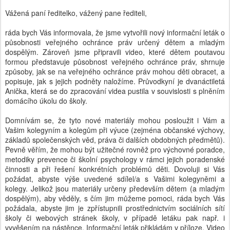
Vážená paní ředitelko, vážený pane řediteli,
ráda bych Vás informovala, že jsme vytvořili nový informační leták o
působnosti veřejného ochránce práv určený dětem a mladým
dospělým. Zároveň jsme připravili video, které dětem poutavou
formou představuje působnost veřejného ochránce práv, shrnuje
způsoby, jak se na veřejného ochránce práv mohou děti obracet, a
popisuje, jak s jejich podněty naložíme. Průvodkyní je dvanáctiletá
Anička, která se do zpracování videa pustila v souvislosti s plněním
domácího úkolu do školy.
Domnívám se, že tyto nové materiály mohou posloužit i Vám a
Vašim kolegyním a kolegům při výuce (zejména občanské výchovy,
základů společenských věd, práva či dalších obdobných předmětů).
Pevně věřím, že mohou být užitečné rovněž pro výchovné poradce,
metodiky prevence či školní psychology v rámci jejich poradenské
činnosti a při řešení konkrétních problémů děti. Dovoluji si Vás
požádat, abyste výše uvedené sdílel/a s Vašimi kolegyněmi a
kolegy. Jelikož jsou materiály určeny především dětem (a mladým
dospělým), aby věděly, s čím jim můžeme pomoci, ráda bych Vás
požádala, abyste jim je zpřístupnili prostřednictvím sociálních sítí
školy či webových stránek školy, v případě letáku pak např. i
vyvěšením na nástěnce. Informační leták přikládám v příloze. Video