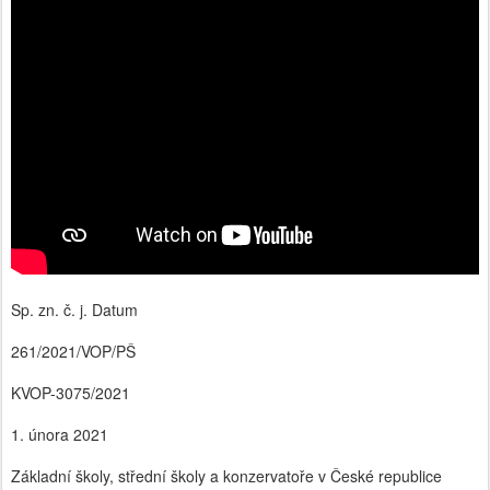
Sp. zn. č. j. Datum
261/2021/VOP/PŠ
KVOP-3075/2021
1. února 2021
Základní školy, střední školy a konzervatoře v České republice