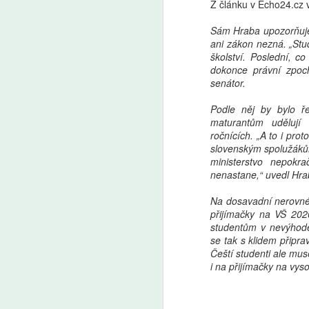
Z článku v Echo24.cz 
Sám Hraba upozorňuje,
ani zákon nezná. „Stud
školství. Poslední, co
dokonce právní zpoc
senátor.
Podle něj by bylo ř
maturantům udělují
ročnících. „A to i pro
slovenským spolužákům
ministerstvo nepokr
nenastane,“ uvedl Hra
Na dosavadní nerovné 
přijímačky na VŠ 2020
studentům v nevýhodě
se tak s klidem připra
Čeští studenti ale mus
i na přijímačky na vyso