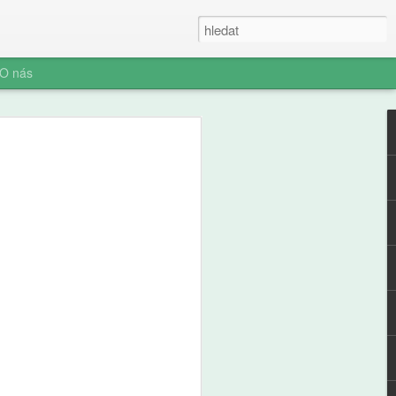
O nás
e a zdraví
ých: výsledky
ální studie ABCD
ní socializace představuje rozhodnutí o
telefonu jeden z nejvýznamnějších
ího i jeho rodiny. Pro pedagogickou obec
aví je pochopení časování tohoto kroku