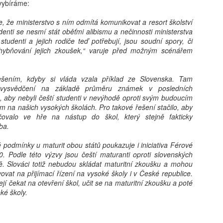
kritické, neboť formuje bud
vybíráme:
determinovat trajektorii fy
syntéza vychází z nejnověj
 že ministerstvo s ním odmítá komunikovat a resort školství
akt pořízení telefonu v do
enti se nesmí stát oběťmi alibismu a nečinnosti ministerstva
bezprostřední spouštěč kli
 studenti a jejich rodiče teď potřebují, jsou soudní spory, či
s sebou jasně prokazatelné 
hybňování jejich zkoušek,“ varuje před možným scénářem
Klíčovým rozlišovacím prvkem
oddělení pouhého vlastnictv
následného užívání. Ukazuj
ešením, kdyby si vláda vzala příklad ze Slovenska. Tam
může sloužit jako relativn
 vysvědčení na základě průměru známek v posledních
nebezpečí pro wellbeing ad
to, aby nebyli čeští studenti v nevýhodě oproti svým budoucím
stráveného u obrazovky a v
 na našich vysokých školách. Pro takové řešení stačilo, aby
vyžaduje hlubší metodologi
ačovalo ve hře na nástup do škol, který stejně fakticky
ba.
podmínky u maturit obou států poukazuje i iniciativa Férové
. Podle této výzvy jsou čeští maturanti oproti slovenských
. Slováci totiž nebudou skládat maturitní zkoušku a mohou
vovat na přijímací řízení na vysoké školy i v České republice.
ejí čekat na otevření škol, učit se na maturitní zkoušku a poté
ké školy.