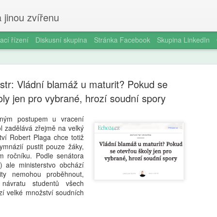
 jinou zvířenu
ací řízení
Diskusní skupina
Stránka Facebook
Skupina LinkedIn
str: Vládní blamáž u maturit? Pokud se
oly jen pro vybrané, hrozí soudní spory
sným postupem u vracení
l zadělává zřejmě na velký
Smartphon
AUG
tví Robert Plaga chce totiž
5
čtrnáctilet
ymnázií pustit pouze žáky,
ím ročníku. Podle senátora
longitudin
 ale ministerstvo obchází
ity nemohou proběhnout,
V éře všudypřítomné digitál
návratu studentů všech
pořízení prvního chytrého 
ozí velké množství soudních
milníků v životě dospívajíc
a odborníky na duševní zdr