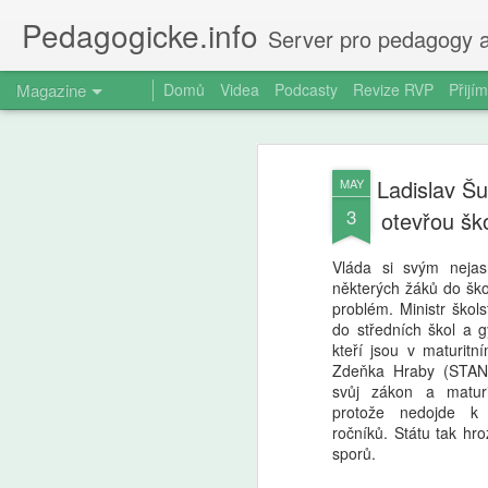
Pedagogicke.info
Server pro pedagogy a
Magazine
Domů
Videa
Podcasty
Revize RVP
Přijím
Ladislav Šu
MAY
3
otevřou šk
Vláda si svým neja
některých žáků do ško
problém. Ministr škols
do středních škol a g
kteří jsou v maturitn
Zdeňka Hraby (STAN)
svůj zákon a matur
protože nedojde k 
ročníků. Státu tak hr
sporů.