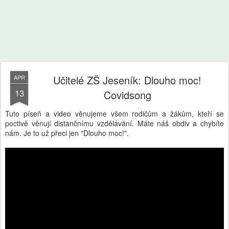
Učitelé ZŠ Jeseník: Dlouho moc!
APR
13
Covidsong
Tuto píseň a video věnujeme všem rodičům a žákům, kteří se
poctivě věnují distančnímu vzdělávání. Máte náš obdiv a chybíte
nám. Je to už přeci jen "Dlouho moc!".