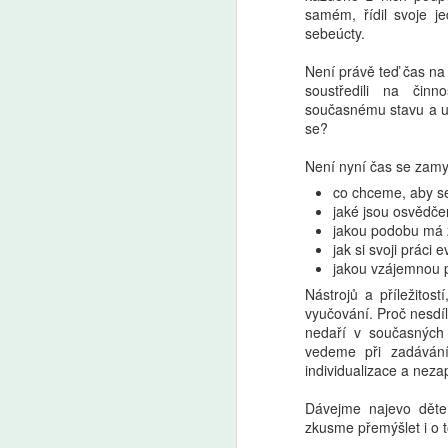
samém, řídil svoje j
sebeúcty.
Pro a proti: Devátá
AUG
Není právě teď čas na
5
třída má smysl, tvrdí
soustředili na činn
Mazancová. Šmahel:
současnému stavu a uči
se?
Zrušení nejde stavět
na tom, že ušetříme 50
Není nyní čas se zamy
miliard
co chceme, aby se
Premiér Andrej Babiš (ANO) a
jaké jsou osvědče
předseda Sněmovny Tomio
jakou podobu má 
A
Okamura (SPD) mluví o zkrácení
jak si svoji práci e
povinné školní docházky
jakou vzájemnou p
a zrušení devátých tříd. „Není
AI
Nástrojů a příležitos
možné to stavět na tom, že
ro
vyučování. Proč nesdíl
ušetříme 50 miliard,“ namítá
Uč
nedaří v současných
ředitel Základní školy Plaňany
Žá
vedeme při zadávání 
Martin Šmahel. „Nám ani tak
m
individualizace a nez
nejde o to, jestli do nich znalosti
nacpeme za osm, nebo za devět
Dávejme najevo dětem
let, ale jestli je s nimi naučíme
zkusme přemýšlet i o t
pracovat,“ říká v Pro a proti