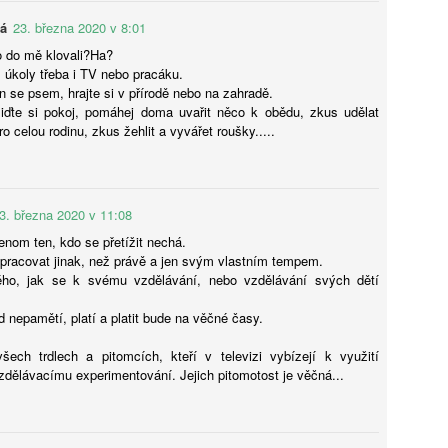
dagogický záměr, který vrací do centra pozornosti lidskou interakci
Bohumil Kartous: Neříkejte dětem, že dobře už bylo.
UG
vá
23. března 2020 v 8:01
kognitivní úsilí. Pro odbornou veřejnost z toho vyplývá, že
4
Vychováváme generaci bez naděje
doucnost nespočívá v kvantitě technologií, ale v jejich schopnosti
co do mě klovali?Ha?
sobit jako „zesilovač“ lidské inteligence, nikoli jako její náhrada. Tato
ijeme v době exponenciálního technologického skoku. Zatímco dříve
 úkoly třeba i TV nebo pracáku.
ransformace vyžaduje hlubší pochopení společenského kontextu, ve
valo přijetí inovací desítky let, dnes AI mění trh práce i lidské
n se psem, hrajte si v přírodě nebo na zahradě.
erém se nedůvěra v technologie střetává s jejich nevyhnutelností.
važování během několika týdnů. Jak v tomto chaosu vychovat
liďte si pokoj, pomáhej doma uvařit něco k obědu, zkus udělat
olnou generaci a neztratit smysl života? Hostem rozhovoru First
o celou rodinu, zkus žehlit a vyvářet roušky.....
ass je Mgr. Bohumil Kartous, Ph.D. – pedagog, publicista a prorektor
ysoké školy ekonomie a managementu (VŠEM).
3. března 2020 v 11:08
jenom ten, kdo se přetížit nechá.
Tisková zpráva České konference rektorů k rozpočtu
UG
racovat jinak, než právě a jen svým vlastním tempem.
4
veřejných VŠ 2027-2028
ho, jak se k svému vzdělávání, nebo vzdělávání svých dětí
eřejné vysoké školy v České republice v reakci na demografický vývoj
yšují počty nově přijatých studentů, ale současně sdílejí vážné
od nepamětí, platí a platit bude na věčné časy.
bavy ohledně přípravy rozpočtu na roky 2027 a 2028.
šech trdlech a pitomcích, kteří v televizi vybízejí k využití
dělávacímu experimentování. Jejich pitomotost je věčná...