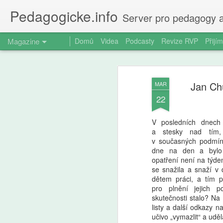
Pedagogicke.info
Server pro pedagogy a
Magazine
Domů
Videa
Podcasty
Revize RVP
Přijím
Jan Ch
MAR
22
V posledních dnech 
a stesky nad tím, 
v současných podmín
dne na den a bylo 
opatření není na týden
se snažila a snaží v
dětem práci, a tím p
pro plnění jejich p
skutečnosti stalo? Na
listy a další odkazy na
učivo „vymazlit“ a uděla