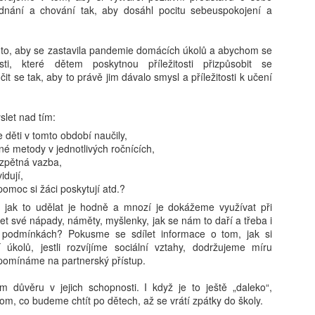
ednání a chování tak, aby dosáhl pocitu sebeuspokojení a
Karolína Blažková:
Tobiáš Pospíchal:
AUG
AUG
 to, aby se zastavila pandemie domácích úkolů a abychom se
5
5
„Člověk to asi musí mít
Brněnský starosta
osti, které dětem poskytnou příležitosti přizpůsobit se
t se tak, aby to právě jim dávalo smysl a příležitosti k učení
rád.“ Jak se v pražské
prosadil do čela školy
garsonce žije učiteli
svého známého, oba
hudby s třiceti tisíci
kandidují za Motoristy.
slet nad tím:
měsíčně
Střet zájmů odmítá
 děti v tomto období naučily,
Učí děti hrát na kytaru, vydělává
Ředitelem základní školy v Brně-
né metody v jednotlivých ročnících,
kolem 32 tisíc čistého a sám
Bystrci se stal Jaromír Špaček,
zpětná vazba,
Milan Hausner: AI Act ve škole: Připravte se na nový
UG
v Praze bydlí jen díky obecnímu
jehož výběr si před komisí
vidují,
4
svět, nebo se připravte na konec II.
bytu. Pro třiatřicetiletého Martina
prosadil starosta městské části
omoc si žáci poskytují atd.?
je vlastní bydlení těžko
Tomáš Kratochvíl. Oba muži v
 Act se tváří jako hasičák, který chrlí formuláře místo pěny. Regulace
tí, jak to udělat je hodně a mnozí je dokážeme využívat při
představitelné. Místo toho šetří,
loňském roce společně
zdává certifikáty, zatímco serverovna hoří v přímém přenosu.
et své nápady, náměty, myšlenky, jak se nám to daří a třeba i
přivydělává si hudbou a doufá, že
kandidovali za Motoristy. Podle
itel‑úředník s razítkem „Compliance“ hledá smysl v kouři paragrafů.
 podmínkách? Pokusme se sdílet informace o tom, jak si
si jednou pořídí maringotku.
protikorupčního analytika
k si dělá selfie s robotem, protože „riziko je cool“. A škola? Ta si
úkolů, jestli rozvíjíme sociální vztahy, dodržujeme míru
vyvolávají okolnosti Špačkova
yslí, že bezpečnost začíná podpisem, ne pochopením.
apomínáme na partnerský přístup.
výběru pochyby, sám starosta pak
odmítá, že by hrála politická
 důvěru v jejich schopnosti. I když je to ještě „daleko“,
blízkost při výběru roli.
om, co budeme chtít po dětech, až se vrátí zpátky do školy.