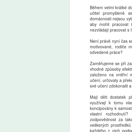
Během velmi krátké dob
učitel promyšleně se
domácnosti nejsou vyb
aby mohli pracovat i
nezvládají pracovat s 
Není právě nyní čas se 
motivované, rodiče mě
odvedené práce?
Zaměřujeme se při zadá
vhodné způsoby efektiv
založeno na vnitřní m
učení, určovaly a pře
své učení zdokonalit a
Mají děti dostatek př
využívají k tomu vla
koncipovány k samosta
vlastní rozhodnutí
zodpovědnost za tako
veškerých prostředků
každého z nich podpo