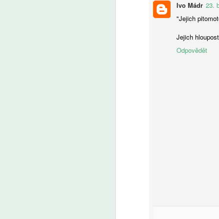
Ivo Mádr
23. 
A
"Jejich pitomot
Jejich hloupost
Če
T
Odpovědět
Od
be
o 
J
A
D
a
z
d
se
S
po