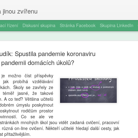
 jinou zvířenu
ací řízení
Diskusní skupina
Stránka Facebook
Skupina LinkedIn
udík: Spustila pandemie koronaviru
pandemii domácích úkolů?
je možno číst příspěvky
jak probíhá vzdělávání
Smartphon
AUG
kách. Školy se zavřely ze
5
čtrnáctilet
téměř jasné, že takové
. A co teď? Většina učitelů
longitudin
 dobrém úmyslu poskytnout
oskytnout rodičům prostor
V éře všudypřítomné digitál
ovinností. Co se ale ve
pořízení prvního chytrého 
 stránkách mnohých škol jsou vidět zadaná cvičení, pracovní
milníků v životě dospívajíc
 různá on-line cvičení. Někteří učitelé hledají další cesty, jak
a odborníky na duševní zdr
t přitažlivějším.