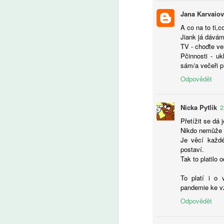
pe
A
Jana Karvaio
a 
bu
A co na to ti,
pů
Ž
Jiank já dávám
t
tr
TV - choďte ve
kt
u
Pčinnosti - uk
od
sám/a večeři pr
Cl
Odpovědět
V
Nicka Pytlik
2
Přetížit se dá 
A
Nikdo nemůže p
Je věcí každé
V
postaví.
zv
Tak to platilo 
o
To platí i o v
pandemie ke vz
Odpovědět