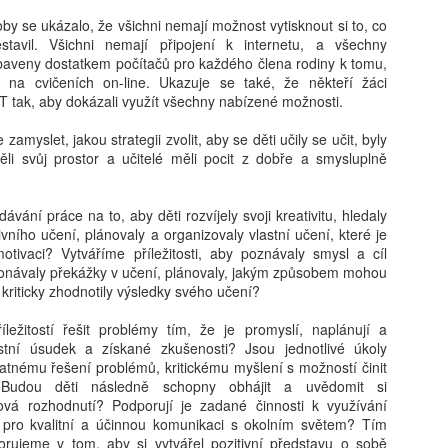
kritické, neboť formuje bud
determinovat trajektorii fy
y se ukázalo, že všichni nemají možnost vytisknout si to, co
syntéza vychází z nejnověj
stavil. Všichni nemají připojení k internetu, a všechny
akt pořízení telefonu v do
aveny dostatkem počítačů pro každého člena rodiny k tomu,
bezprostřední spouštěč kli
 na cvičeních on-line. Ukazuje se také, že někteří žáci
s sebou jasně prokazatelné 
IT tak, aby dokázali využít všechny nabízené možnosti.
Klíčovým rozlišovacím prvkem
oddělení pouhého vlastnictv
zamyslet, jakou strategii zvolit, aby se děti učily se učit, byly
následného užívání. Ukazuj
li svůj prostor a učitelé měli pocit z dobře a smysluplně
může sloužit jako relativn
nebezpečí pro wellbeing ad
stráveného u obrazovky a v
vání práce na to, aby děti rozvíjely svoji kreativitu, hledaly
vyžaduje hlubší metodologi
ního učení, plánovaly a organizovaly vlastní učení, které je
otivaci? Vytváříme příležitosti, aby poznávaly smysl a cíl
konávaly překážky v učení, plánovaly, jakým způsobem mohou
 kriticky zhodnotily výsledky svého učení?
íležitostí řešit problémy tím, že je promyslí, naplánují a
stní úsudek a získané zkušenosti? Jsou jednotlivé úkoly
tnému řešení problémů, kritickému myšlení s možností činit
? Budou děti následně schopny obhájit a uvědomit si
vá rozhodnutí? Podporují je zadané činnosti k využívání
 pro kvalitní a účinnou komunikaci s okolním světem? Tím
rujeme v tom, aby si vytvářel pozitivní představu o sobě