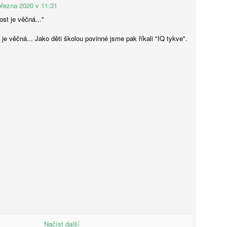
března 2020 v 11:31
Ondřej Šteffl: Slepá místa, 4. část, Kdy bychom se
UG
ost je věčná..."
3
měli bát o své děti
 je věčná... Jako děti školou povinné jsme pak říkali "IQ tykve".
rvenec, půl jedenácté večer. Novákovi vyjíždějí do Chorvatska.
ýden předtím četla máma o útoku nožem v jednom evropském městě.
 té doby si po večerech pročítala diskuse, jestli je „tam dole"
zpečno a kudy radši nechodit. Klárka mezitím viděla video
žralocích ve Středozemním moři a ptala se, jestli jsou i v Jadranu.
sou.
Markéta Hronová: Místo „školky“ služby pro seniory?
UG
3
Dětské skupiny bojují s poklesem porodnosti a hledají
nové poslání. Má to ale háčky
eset let pomáhala platforma Vše pro dětské skupiny se zakládáním
 provozováním soukromých „školek“. Jenže rapidní pokles porodnosti
působil, že řada i nově vzniklých dětských skupin najednou nemá dost
ětí nebo je boj o každé obsazené místo brzy čeká. Oproti tomu
niorů bude rapidně přibývat – proto platforma zakládá nový projekt
eniorslužby, v němž chce provozovatelům poloprázdných skupin
Načíst další
moci s transformací zařízení právě na služby pro seniory. Nebude to