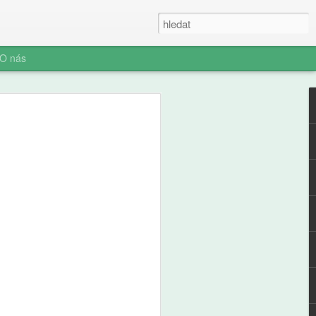
O nás
e a zdraví
ých: výsledky
ální studie ABCD
ní socializace představuje rozhodnutí o
telefonu jeden z nejvýznamnějších
ího i jeho rodiny. Pro pedagogickou obec
aví je pochopení časování tohoto kroku