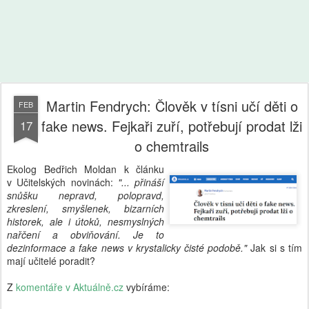
Martin Fendrych: Člověk v tísni učí děti o
FEB
fake news. Fejkaři zuří, potřebují prodat lži
17
o chemtrails
Ekolog Bedřich Moldan k článku
v Učitelských novinách:
"... přináší
snůšku nepravd, polopravd,
zkreslení, smyšlenek, bizarních
historek, ale i útoků, nesmyslných
nařčení a obviňování. Je to
dezinformace a fake news v krystalicky čisté podobě."
Jak si s tím
mají učitelé poradit?
Z
komentáře v Aktuálně.cz
vybíráme: