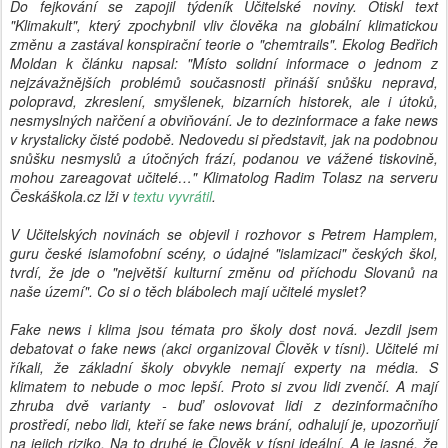
Do fejkování se zapojil týdeník Učitelské noviny. Otiskl text
"Klimakult", který zpochybnil vliv člověka na globální klimatickou
změnu a zastával konspirační teorie o "chemtrails". Ekolog Bedřich
Moldan k článku napsal: "Místo solidní informace o jednom z
nejzávažnějších problémů současnosti přináší snůšku nepravd,
polopravd, zkreslení, smyšlenek, bizarních historek, ale i útoků,
nesmyslných nařčení a obviňování. Je to dezinformace a fake news
v krystalicky čisté podobě. Nedovedu si představit, jak na podobnou
snůšku nesmyslů a útočných frází, podanou ve vážené tiskovině,
mohou zareagovat učitelé…" Klimatolog Radim Tolasz na serveru
Českáškola.cz lži v
textu vyvrátil
.
V Učitelských novinách se objevil i rozhovor s Petrem Hamplem,
guru české islamofobní scény, o údajné "islamizaci" českých škol,
tvrdí, že jde o "největší kulturní změnu od příchodu Slovanů na
naše území". Co si o těch blábolech mají učitelé myslet?
Fake news i klima jsou témata pro školy dost nová. Jezdil jsem
debatovat o fake news (akci organizoval Člověk v tísni). Učitelé mi
říkali, že základní školy obvykle nemají experty na média. S
klimatem to nebude o moc lepší. Proto si zvou lidi zvenčí. A mají
zhruba dvě varianty - buď oslovovat lidi z dezinformačního
prostředí, nebo lidi, kteří se fake news brání, odhalují je, upozorňují
na jejich riziko. Na to druhé je Člověk v tísni ideální. A je jasné, že