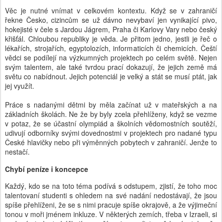
Věc je nutné vnímat v celkovém kontextu. Když se v zahraničí
řekne Česko, cizincům se už dávno nevybaví jen vynikající pivo,
hokejisté v čele s Jardou Jágrem, Praha či Karlovy Vary nebo český
křišťál. Chloubou republiky je věda. Je přitom jedno, jestli je řeč o
lékařích, strojařích, egyptolozích, informaticích či chemicích. Čeští
vědci se podílejí na výzkumných projektech po celém světě. Nejen
svým talentem, ale také tvrdou prací dokazují, že jejich země má
světu co nabídnout. Jejich potenciál je velký a stát se musí ptát, jak
jej využít.
Práce s nadanými dětmi by měla začínat už v mateřských a na
základních školách. Ne že by byly zcela přehlíženy, když se vezme
v potaz, že se účastní olympiád a školních vědomostních soutěží,
udivují odborníky svými dovednostmi v projektech pro nadané typu
České hlavičky nebo při výměnných pobytech v zahraničí. Jenže to
nestačí.
Chybí peníze i koncepce
Každý, kdo se na toto téma podívá s odstupem, zjistí, že toho moc
talentovaní studenti s ohledem na své nadání nedostávají, že jsou
spíše přehlíženi, že se s nimi pracuje spíše okrajově, a že výjimeční
tonou v moři jménem inkluze. V některých zemích, třeba v Izraeli, si