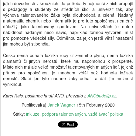
jejich dovedností v kroužcích. Je potřeba ty nejmenší z nich propojit
s pedagogy a studenty ze středních škol a univerzit tak, aby
výchova talentovaného žáka byla dlouhodobá a cílená. Nadaný
matematik, chemik nebo informatik je pro tuto společnost neméně
důležitý jako talentovaný sportovec. Na univerzitách je nutné
nabídnout nadaným něco navíc, například formou vytvoření míst
pro pomocné vědecké síly. Odměnou za jejich ještě větší nasazení
jim mohou být stipendia.
Česko nemá bohatá ložiska ropy či zemního plynu, nemá ložiska
diamantů či jiných nerostů, které mu napomohou k prosperitě.
Místo nich má ale velké množství talentovaných mladých lidí, jejichž
přínos pro společnost je mnohem větší než hodnota ložisek
nerostů. Stačí jen tyto nadané žáky odhalit a dát jim možnost
vyniknout.
Karel Rais, poslanec hnutí ANO, převzato z
ANObudelíp.cz
.
Publikoval(a)
Janek Wagner
15th February 2020
Štítky:
inkluze
podpora talentovaných
vzdělávací politika