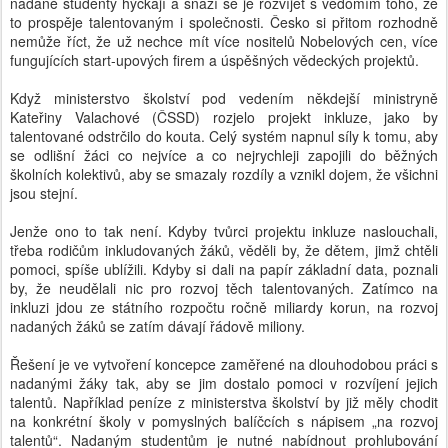
nadané studenty hýčkají a snaží se je rozvíjet s vědomím toho, že
to prospěje talentovaným i společnosti. Česko si přitom rozhodně
nemůže říct, že už nechce mít více nositelů Nobelových cen, více
fungujících start-upových firem a úspěšných vědeckých projektů.
Když ministerstvo školství pod vedením někdejší ministryně
Kateřiny Valachové (ČSSD) rozjelo projekt inkluze, jako by
talentované odstrčilo do kouta. Celý systém napnul síly k tomu, aby
se odlišní žáci co nejvíce a co nejrychleji zapojili do běžných
školních kolektivů, aby se smazaly rozdíly a vznikl dojem, že všichni
jsou stejní.
Jenže ono to tak není. Kdyby tvůrci projektu inkluze naslouchali,
třeba rodičům inkludovaných žáků, věděli by, že dětem, jimž chtěli
pomoci, spíše ublížili. Kdyby si dali na papír základní data, poznali
by, že neudělali nic pro rozvoj těch talentovaných. Zatímco na
inkluzi jdou ze státního rozpočtu ročně miliardy korun, na rozvoj
nadaných žáků se zatím dávají řádově miliony.
Řešení je ve vytvoření koncepce zaměřené na dlouhodobou práci s
nadanými žáky tak, aby se jim dostalo pomoci v rozvíjení jejich
talentů. Například peníze z ministerstva školství by již měly chodit
na konkrétní školy v pomyslných balíčcích s nápisem „na rozvoj
talentů“. Nadaným studentům je nutné nabídnout prohlubování