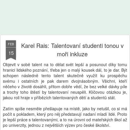
Karel Rais: Talentovaní studenti tonou v
FEB
15
moři inkluze
Objevit v sobě talent na to dělat svět lepší a posunout díky tomu
hranici lidského poznání, třeba jen o malý kousek dál, to je dar. Být
schopen následně tento talent skutečně využít ku prospěchu
svému i ostatních je pak darem dvojnásobným. Všichni, kteří
něčeho v životě dosáhli, přitom dobře vědí, že bez velké dávky píle
a trochy toho štěstí by talentovaní neuspěli. Klíčovou otázkou je,
jakou roli hraje v příbězích talentovaných dětí a studentů stát.
Zatím spíše nesměle přešlapuje na místě, jako by netušil, co si má
počít s pokladem, který pro něj představují nadaní mladí lidé. Proto
je lepší práce s talentovanými, a to na úrovni od mateřských škol až
po univerzity, jednou z největších výzev pro české školství.