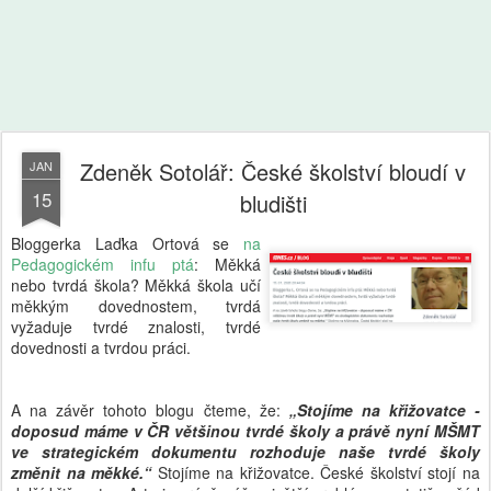
Zdeněk Sotolář: České školství bloudí v
JAN
15
bludišti
Bloggerka Laďka Ortová se
na
Pedagogickém infu ptá
: Měkká
nebo tvrdá škola? Měkká škola učí
měkkým dovednostem, tvrdá
vyžaduje tvrdé znalosti, tvrdé
dovednosti a tvrdou práci.
A na závěr tohoto blogu čteme, že:
„Stojíme na křižovatce -
doposud máme v ČR většinou tvrdé školy a právě nyní MŠMT
ve strategickém dokumentu rozhoduje naše tvrdé školy
změnit na měkké.“
Stojíme na křižovatce. České školství stojí na