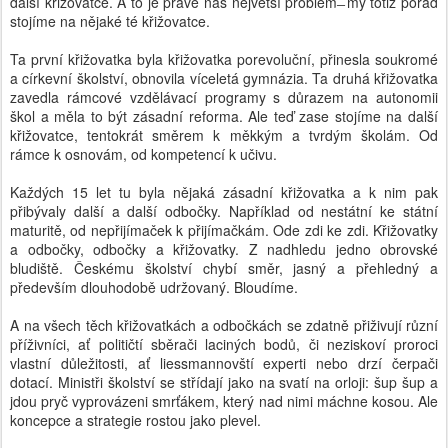
další křižovatce. A to je právě náš největší problém ̶ my totiž pořád
stojíme na nějaké té křižovatce.
Ta první křižovatka byla křižovatka porevoluční, přinesla soukromé
a církevní školství, obnovila víceletá gymnázia. Ta druhá křižovatka
zavedla rámcové vzdělávací programy s důrazem na autonomii
škol a měla to být zásadní reforma. Ale teď zase stojíme na další
křižovatce, tentokrát směrem k měkkým a tvrdým školám. Od
rámce k osnovám, od kompetencí k učivu.
Každých 15 let tu byla nějaká zásadní křižovatka a k nim pak
přibývaly další a další odbočky. Například od nestátní ke státní
maturitě, od nepřijímaček k přijímačkám. Ode zdi ke zdi. Křižovatky
a odbočky, odbočky a křižovatky. Z nadhledu jedno obrovské
bludiště. Českému školství chybí směr, jasný a přehledný a
především dlouhodobě udržovaný. Bloudíme.
A na všech těch křižovatkách a odbočkách se zdatně přiživují různí
příživníci, ať političtí sběrači laciných bodů, či neziskoví proroci
vlastní důležitosti, ať liessmannovští experti nebo drzí čerpači
dotací. Ministři školství se střídají jako na svatí na orloji: šup šup a
jdou pryč vyprovázeni smrťákem, který nad nimi máchne kosou. Ale
koncepce a strategie rostou jako plevel.