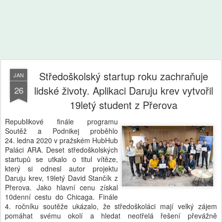
Středoškolský startup roku zachraňuje
JAN
lidské životy. Aplikaci Daruju krev vytvořil
26
19letý student z Přerova
Republikové finále programu
Soutěž a Podnikej proběhlo
24. ledna 2020 v pražském HubHub
Paláci ARA. Deset středoškolských
startupů se utkalo o titul vítěze,
který si odnesl autor projektu
Daruju krev, 19letý David Stančík z
Přerova. Jako hlavní cenu získal
10denní cestu do Chicaga. Finále
4. ročníku soutěže ukázalo, že středoškoláci mají velký zájem
pomáhat svému okolí a hledat neotřelá řešení převážně