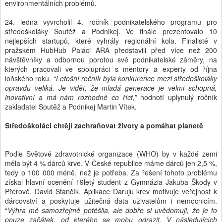
environmentálních problémů.
24. ledna vyvrcholil 4. ročník podnikatelského programu pro
středoškoláky Soutěž a Podnikej. Ve finále prezentovalo 10
nejlepších startupů, které vyhrály regionální kola. Finalisté v
pražském HubHub Paláci ARA představili před více než 200
návštěvníky a odbornou porotou své podnikatelské záměry, na
kterých pracovali ve spolupráci s mentory a experty od října
loňského roku.
“Letošní ročník byla konkurence mezi středoškoláky
opravdu veliká. Je vidět, že mladá generace je velmi schopná,
inovativní a má nám rozhodně co říct,”
hodnotí uplynulý ročník
zakladatel Soutěž a Podnikej Martin Vítek.
Středoškoláci chtějí zachraňovat životy a pomáhat planetě
Podle Světové zdravotnické organizace (WHO) by v každé zemi
měla být 4 % dárců krve. V České republice máme dárců jen 2,5 %,
tedy o 100 000 méně, než je potřeba. Za řešení tohoto problému
získal hlavní ocenění 19letý student z Gymnázia Jakuba Škody v
Přerově, David Stančík. Aplikace Daruju krev motivuje veřejnost k
dárcovství a poskytuje užitečná data uživatelům i nemocnicím.
“
Výhra mě samozřejmě potěšila, ale dobře si uvědomuji, že je to
pouze začátek, od kterého se mohu odrazit. V následujících