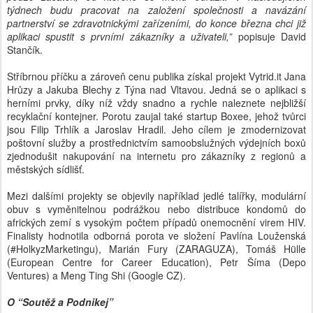
týdnech budu pracovat na založení společnosti a navázání
partnerství se zdravotnickými zařízeními, do konce března chci již
aplikaci spustit s prvními zákazníky a uživateli,”
popisuje David
Stančík.
Stříbrnou příčku a zároveň cenu publika získal projekt Vytrid.it Jana
Hrůzy a Jakuba Blechy z Týna nad Vltavou. Jedná se o aplikaci s
herními prvky, díky níž vždy snadno a rychle naleznete nejbližší
recyklační kontejner. Porotu zaujal také startup Boxee, jehož tvůrci
jsou Filip Trhlík a Jaroslav Hradil. Jeho cílem je zmodernizovat
poštovní služby a prostřednictvím samoobslužných výdejních boxů
zjednodušit nakupování na internetu pro zákazníky z regionů a
městských sídlišť.
Mezi dalšími projekty se objevily například jedlé talířky, modulární
obuv s vyměnitelnou podrážkou nebo distribuce kondomů do
afrických zemí s vysokým počtem případů onemocnění virem HIV.
Finalisty hodnotila odborná porota ve složení Pavlína Louženská
(#HolkyzMarketingu), Marián Fury (ZARAGUZA), Tomáš Hülle
(European Centre for Career Education), Petr Šíma (Depo
Ventures) a Meng Ting Shi (Google CZ).
O “Soutěž a Podnikej”