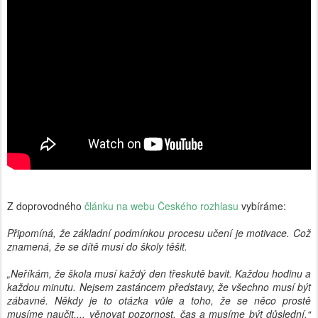
Z doprovodného
článku na webu Českého rozhlasu
vybíráme:
Připomíná, že základní podmínkou procesu učení je motivace. Což
znamená, že se dítě musí do školy těšit.
„Neříkám, že škola musí každý den třeskutě bavit. Každou hodinu a
každou minutu. Nejsem zastáncem představy, že všechno musí být
zábavné. Někdy je to otázka vůle a toho, že se něco prostě
musíme naučit,... věnovat pozornost, čas a musíme být důslední,“