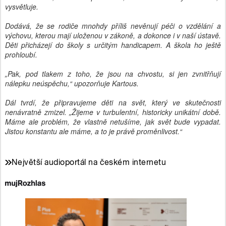
vysvětluje.
Dodává, že se rodiče mnohdy příliš nevěnují péči o vzdělání a
výchovu, kterou mají uloženou v zákoně, a dokonce i v naší ústavě.
Děti přicházejí do školy s určitým handicapem. A škola ho ještě
prohloubí.
„Pak, pod tlakem z toho, že jsou na chvostu, si jen zvnitřňují
nálepku neúspěchu,“ upozorňuje Kartous.
Dál tvrdí, že připravujeme děti na svět, který ve skutečnosti
nenávratně zmizel. „Žijeme v turbulentní, historicky unikátní době.
Máme ale problém, že vlastně netušíme, jak svět bude vypadat.
Jistou konstantu ale máme, a to je právě proměnlivost.“