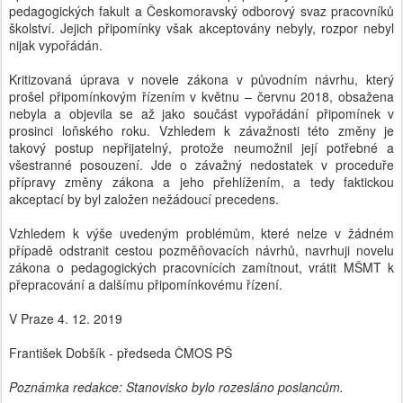
pedagogických fakult a Českomoravský odborový svaz pracovníků
školství. Jejich připomínky však akceptovány nebyly, rozpor nebyl
nijak vypořádán.
Kritizovaná úprava v novele zákona v původním návrhu, který
prošel připomínkovým řízením v květnu – červnu 2018, obsažena
nebyla a objevila se až jako součást vypořádání připomínek v
prosinci loňského roku. Vzhledem k závažnosti této změny je
takový postup nepřijatelný, protože neumožnil její potřebné a
všestranné posouzení. Jde o závažný nedostatek v proceduře
přípravy změny zákona a jeho přehlížením, a tedy faktickou
akceptací by byl založen nežádoucí precedens.
Vzhledem k výše uvedeným problémům, které nelze v žádném
případě odstranit cestou pozměňovacích návrhů, navrhuji novelu
zákona o pedagogických pracovnících zamítnout, vrátit MŠMT k
přepracování a dalšímu připomínkovému řízení.
V Praze 4. 12. 2019
František Dobšík - předseda ČMOS PŠ
Poznámka redakce: Stanovisko bylo rozesláno poslancům.