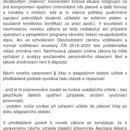
zkratkovitým „řešením“ momentální krizové situace rezignující na
jiná kompromisní opatření (mimořádné cíle platové a další bonusy
a iniciativy v místech, kde je to nejvíce potřeba; podmíněné
zapojení pokročilých studentů učitelství se solidním platem a
současně kreditovou bonifikací za praxi apod.). V souvislosti s
navrhovanou novelou zákona se tedy nediskutují ani případné
operativní a perspektivní programy věcného řešení neuspokojivého
stavu. Ani ve schváleném Dlouhodobém záměru vzdělávání a
rozvoje vzdělávací soustavy ČR 2019–2023 tato problematika
vůbec zmíněna není. Navrhovaná zásadní změna zákona by měla
vycházet z analýzy současného personálního obsazení škol a
takové zhodnocení není k dispozici.
Návrh nového ustanovení § 24a) o adaptačním období učitele v
předkládané podobě vyvolává řadu otázek a nejasností:
- aniž je to pojmenováno zavádí se funkce uvádějícího učitele – bez
jakýchkoliv dalších opatření (příplatek, snížení vyučovací
povinnosti);
- problém může vznikat při zařazení učitele do platové třídy po
dobu adaptačního období.
V předkládané zprávě k novele zákona se konstatuje, že k
upravenému návrhu vznesla zásadní připomínky Asociace děkanů