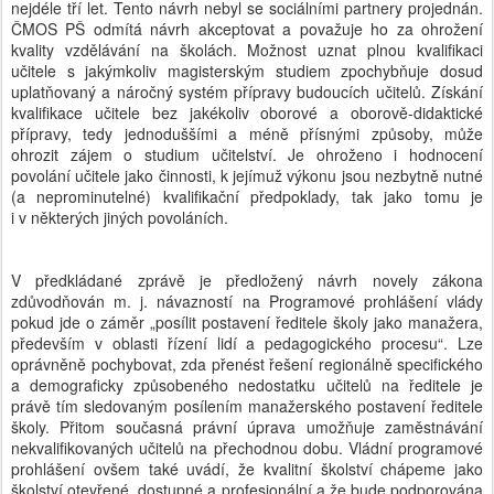
nejdéle tří let. Tento návrh nebyl se sociálními partnery projednán.
ČMOS PŠ odmítá návrh akceptovat a považuje ho za ohrožení
kvality vzdělávání na školách. Možnost uznat plnou kvalifikaci
učitele s jakýmkoliv magisterským studiem zpochybňuje dosud
uplatňovaný a náročný systém přípravy budoucích učitelů. Získání
kvalifikace učitele bez jakékoliv oborové a oborově-didaktické
přípravy, tedy jednoduššími a méně přísnými způsoby, může
ohrozit zájem o studium učitelství. Je ohroženo i hodnocení
povolání učitele jako činnosti, k jejímuž výkonu jsou nezbytně nutné
(a neprominutelné) kvalifikační předpoklady, tak jako tomu je
i v některých jiných povoláních.
V předkládané zprávě je předložený návrh novely zákona
zdůvodňován m. j. návazností na Programové prohlášení vlády
pokud jde o záměr „posílit postavení ředitele školy jako manažera,
především v oblasti řízení lidí a pedagogického procesu“. Lze
oprávněně pochybovat, zda přenést řešení regionálně specifického
a demograficky způsobeného nedostatku učitelů na ředitele je
právě tím sledovaným posílením manažerského postavení ředitele
školy. Přitom současná právní úprava umožňuje zaměstnávání
nekvalifikovaných učitelů na přechodnou dobu. Vládní programové
prohlášení ovšem také uvádí, že kvalitní školství chápeme jako
školství otevřené, dostupné a profesionální a že bude podporována