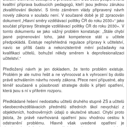
kvalitní příprava budoucích pedagogů, kteří jsou jedinou zárukou
zkvalitňování školství. S tímto záměrem vlády připravený návrh
novely zákona v souladu není. V současné době je již zpracován
dokument „Hlavní směry vzdělávací politiky ČR do roku 2030+“ jako
součást přípravy Strategie vzdělávací politiky ČR do roku 2030+. V
tomto dokumentu se jako vážný problém konstatuje: „Stále chybí
jasné pojmenování toho, jaké kompetence stát u učitele
předpokládá. Existuje nepřehledná regulace přípravy k učitelství,
navíc se příliš často a nekonzistentně mění požadavky na
kvalifikaci učitelů, bohužel někdy směrem k deprofesionalizaci
učitelství.“
Předložený návrh je jen dokladem, že tento problém existuje.
Problém je ale nutno řešit a ne vyhrocovat a k vyhrocení by došlo
právě schválením návrhu novely zákona. Přece není přípustné, aby
téměř současně s působností strategie došlo k přijetí opatření,
která jsou s ní v příkrém rozporu.
Předkládané řešení nedostatku učitelů druhého stupně ZŠ a učitelů
všeobecněvzdělávacích předmětů středních škol nevychází z
objektivních, hodnověrných údajů o skutečné situaci. Chybí proto
jistota, že právě navrhovaná opatření jsou vhodnou cestou k
odstranění problému. Hlavně však uvedené opatření je