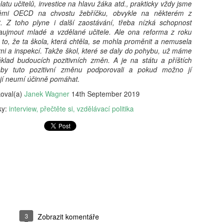
latu učitelů, investice na hlavu žáka atd., prakticky vždy jsme
ěmi OECD na chvostu žebříčku, obvykle na některém z
t. Z toho plyne i další zaostávání, třeba nízká schopnost
Karolína Blažková:
Tobiáš Pospíchal:
aujmout mladé a vzdělané učitele. Ale ona reforma z roku
AUG
AUG
 to, že ta škola, která chtěla, se mohla proměnit a nemusela
5
5
„Člověk to asi musí mít
Brněnský starosta
ými a inspekcí. Takže škol, které se daly do pohybu, už máme
rád.“ Jak se v pražské
prosadil do čela školy
klad budoucích pozitivních změn. A je na státu a příštích
garsonce žije učiteli
svého známého, oba
, aby tuto pozitivní změnu podporovali a pokud možno jí
hudby s třiceti tisíci
kandidují za Motoristy.
 jí neumí účinně pomáhat.
měsíčně
Střet zájmů odmítá
koval(a)
Janek Wagner
14th September 2019
Učí děti hrát na kytaru, vydělává
Ředitelem základní školy v Brně-
ky:
interview
přečtěte si
vzdělávací politika
kolem 32 tisíc čistého a sám
Bystrci se stal Jaromír Špaček,
Milan Hausner: AI Act ve škole: Připravte se na nový
UG
v Praze bydlí jen díky obecnímu
jehož výběr si před komisí
4
svět, nebo se připravte na konec II.
bytu. Pro třiatřicetiletého Martina
prosadil starosta městské části
je vlastní bydlení těžko
Tomáš Kratochvíl. Oba muži v
 Act se tváří jako hasičák, který chrlí formuláře místo pěny. Regulace
představitelné. Místo toho šetří,
loňském roce společně
zdává certifikáty, zatímco serverovna hoří v přímém přenosu.
přivydělává si hudbou a doufá, že
kandidovali za Motoristy. Podle
itel‑úředník s razítkem „Compliance“ hledá smysl v kouři paragrafů.
si jednou pořídí maringotku.
protikorupčního analytika
k si dělá selfie s robotem, protože „riziko je cool“. A škola? Ta si
vyvolávají okolnosti Špačkova
yslí, že bezpečnost začíná podpisem, ne pochopením.
výběru pochyby, sám starosta pak
odmítá, že by hrála politická
blízkost při výběru roli.
3
Zobrazit komentáře