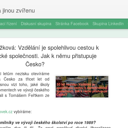
 jinou zvířenu
ací řízení
Diskusní skupina
Stránka Facebook
Skupina LinkedIn
žková: Vzdělání je spolehlivou cestou k
ké společnosti. Jak k němu přistupuje
Česko?
eti letům nezisku otevíráme
Smartphon
AUG
 Česko za třicet let od
5
snou vizi toho, jaké školy
čtrnáctilet
omentech ve vývoji českého
ídali s Tomášem Feřtkem ze
longitudin
V éře všudypřítomné digitál
ovek.cz
vybíráme:
pořízení prvního chytrého 
milníků v životě dospívajíc
ilníky ve vývoji českého školství po roce 1989?
a odborníky na duševní zdr
yslím dva či tři. Za prvé poněkud divoká liberalizace