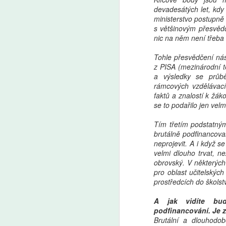
devadesátých let, kdy
ministerstvo postupně 
s většinovým přesvěd
nic na něm není třeba 
Tohle přesvědčení nás
z PISA (mezinárodní t
a výsledky se průb
rámcových vzdělávací
faktů a znalostí k žá
se to podařilo jen vel
Tím třetím podstatným
brutálně podfinancova
neprojevit. A i když s
velmi dlouho trvat, n
obrovský. V některých
pro oblast učitelskýc
prostředcích do školstv
A jak vidíte bud
podfinancování. Je 
Brutální a dlouhodo