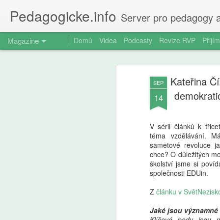
Pedagogicke.info
Server pro pedagogy a
Magazine
Domů
Videa
Podcasty
Revize RVP
Přijím
Kateřina Čí
SEP
demokratic
14
V sérii článků k třic
téma vzdělávání. Má
sametové revoluce ja
chce? O důležitých m
školství jsme si pov
společnosti EDUin.
Z
článku v SvětNezisk
Jaké jsou významné m
Klíčové body jsou m