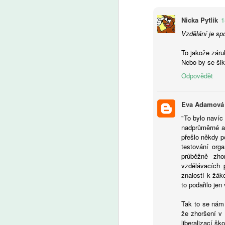
z Učitelské platformy a ředitelka
A
Základní školy Pod Beckovem
Nicka Pytlik
1
Petra Mazancová.
Z
Vzdělání je sp
p
us
To jakože zár
d
Nebo by se šik
o
Odpovědět
J
le
ad
Eva Adamová
"To bylo navíc
A
nadprůměrné a
přešlo někdy p
So
testování org
p
průběžně zho
vz
vzdělávacích 
no
znalostí k žá
v
to podařilo je
be
Ne
Tak to se nám 
v
že zhoršení v
e
liberalizací šk