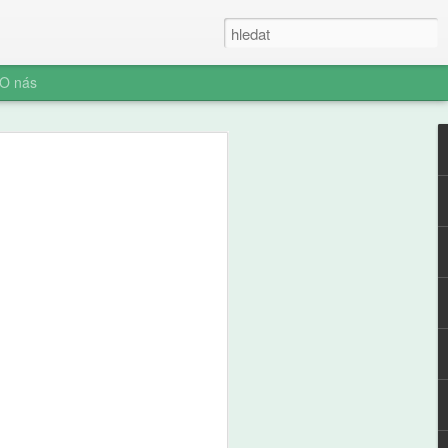
O nás
e a zdraví
ých: výsledky
ální studie ABCD
ní socializace představuje rozhodnutí o
telefonu jeden z nejvýznamnějších
ího i jeho rodiny. Pro pedagogickou obec
aví je pochopení časování tohoto kroku