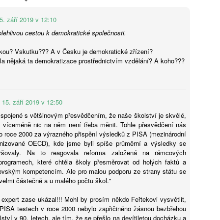
Předávání informací z mateřské do základní školy
UG
4
(záznam workshopu)
5. září 2019 v 12:10
áznam workshopu Předávání informací z mateřské do základní školy
olehlivou cestou k demokratické společnosti.
od vedením Sandry Bejdákové a Kateřiny Dobruské. Workshop se
kutečnil v rámci konference Jak podpořit plynulý přechod z mateřské
ukou? Vskutku??? A v Česku je demokratické zřízení?
o základní školy dne 15. dubna 2026. Tato konference nabídla
la nějaká ta demokratizace prostřednictvím vzdělání? A koho???
dpovědi na otázky: Jaké jsou priority MŠMT pro nadcházející období?
ak se na problematiku přechodu dětí z MŠ do ZŠ dívá ČŠI? Které
gislativní změny aktuálně ovlivňují školní praxi? A proč podporovat
aptaci a kontinuitu vzdělávání?
15. září 2019 v 12:50
 spojené s většinovým přesvědčením, že naše školství je skvělé,
AI a budoucnost vzdělávání: Od technologické skepse
UG
 víceméně nic na něm není třeba měnit. Tohle přesvědčení nás
4
k pedagogickému záměru
o roce 2000 za výrazného přispění výsledků z PISA (mezinárodní
učasná debata o roli umělé inteligence (AI) ve vzdělávání
anizované OECD), kde jsme byli spíše průměrní a výsledky se
ředstavuje kritický strategický moment, který zásadně přehodnocuje
ršovaly. Na to reagovala reforma založená na rámcových
tah mezi technologií a kognitivním vývojem. Nejde o pouhou integraci
programech, které chtěla školy přesměrovat od holých faktů a
vých nástrojů, ale o reakci na hluboký společenský paradox: rostoucí
kovským kompetencím. Ale pro malou podporu ze strany státu se
šudypřítomnost velkých jazykových modelů (LLM) naráží na
n velmi částečně a u malého počtu škol."
zprecedentní odpor rodičů i zákonodárců vůči digitálnímu přesycení.
jdůležitějším poznatkem je nutnost striktního rozlišení mezi pouhým
expert zase ukázal!!! Mohl by prosím někdo Feřtekovi vysvětlit,
ýkonem úkolu a skutečným procesem učení. Zatímco AI dokáže
 PISA testech v roce 2000 nebylo zapřičiněno žásnou bezbřehou
fektivně simulovat výsledek, skutečné vzdělávání vyžaduje cílený
olství v 90. letech, ale tím, že se přešlo na devítiletou docházku a