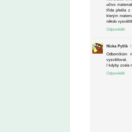
pe
učivo matemat
A
a 
třída přešla z
bu
kterým matema
pů
Ž
někdo vysvětlit
t
tr
Odpovědět
kt
u
od
Cl
Nicka Pytlik
1
V
Odborníkům n
vysvětlovat.
I kdyby zcela m
Odpovědět
A
V
zv
o