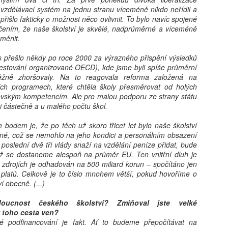
kritické, neboť formuje bud
 vzdělávací systém na jednu stranu víceméně nikdo neřídil a
determinovat trajektorii fy
přišlo fakticky o možnost něco ovlivnit. To bylo navíc spojené
syntéza vychází z nejnověj
čením, že naše školství je skvělé, nadprůměrné a víceméně
akt pořízení telefonu v do
měnit.
bezprostřední spouštěč kli
s sebou jasně prokazatelné 
 přešlo někdy po roce 2000 za výrazného přispění výsledků
Klíčovým rozlišovacím prvkem
estování organizované OECD), kde jsme byli spíše průměrní
oddělení pouhého vlastnictv
ěžně zhoršovaly. Na to reagovala reforma založená na
následného užívání. Ukazuj
ch programech, které chtěla školy přesměrovat od holých
může sloužit jako relativn
kovským kompetencím. Ale pro malou podporu ze strany státu
nebezpečí pro wellbeing ad
mi částečně a u malého počtu škol.
stráveného u obrazovky a v
vyžaduje hlubší metodologi
 bodem je, že po těch už skoro třicet let bylo naše školství
né, což se nemohlo na jeho kondici a personálním obsazení
e poslední dvě tři vlády snaží na vzdělání peníze přidat, bude
ež se dostaneme alespoň na průměr EU. Ten vnitřní dluh je
 zdrojích je odhadován na 500 miliard korun – spočítáno jen
h platů. Celkově je to číslo mnohem větší, pokud hovoříme o
í obecně. (...)
oucnost českého školství? Zmiňoval jste velké
z toho cesta ven?
bé podfinancování je fakt. Ať to budeme přepočítávat na