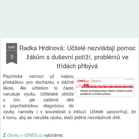
Radka Hrdinová: Učitelé nezvládají pomoc
MAY
žákům s duševní potíží, problémů ve
3
třídách přibývá
Psychické nemoci už nejsou
překážkou pro docházku v běžné
škole. Ale učitelům to často
narušuje výuku. Učitelské obtíže
s tím, jak začlenit děti
s psychiatrickou diagnózou do
výuky, narostly i v souvislosti s inkluzí. Učitelé upozorňují, že
k tomu, aby se narušila výuka, stačí jediné nezvládnuté dítě.
Z
článku v iDNES.cz
vybíráme: