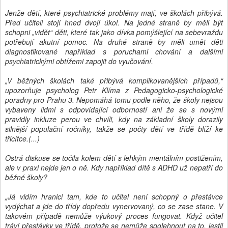
Jenže dětí, které psychiatrické problémy mají, ve školách přibývá.
Před učiteli stojí hned dvojí úkol. Na jedné straně by měli být
schopni „vidět“ děti, které tak jako dívka pomýšlející na sebevraždu
potřebují akutní pomoc. Na druhé straně by měli umět děti
diagnostikované například s poruchami chování a dalšími
psychiatrickými obtížemi zapojit do vyučování.
„V běžných školách také přibývá komplikovanějších případů,“
upozorňuje psycholog Petr Klíma z Pedagogicko-psychologické
poradny pro Prahu 3. Nepomáhá tomu podle něho, že školy nejsou
vybaveny lidmi s odpovídající odborností ani že se s novými
pravidly inkluze perou ve chvíli, kdy na základní školy dorazily
silnější populační ročníky, takže se počty dětí ve třídě blíží ke
třicítce.(...)
Ostrá diskuse se točila kolem dětí s lehkým mentálním postižením,
ale v praxi nejde jen o ně. Kdy například dítě s ADHD už nepatří do
běžné školy?
„Já vidím hranici tam, kde to učitel není schopný o přestávce
vydýchat a jde do třídy dopředu vynervovaný, co se zase stane. V
takovém případě nemůže výukový proces fungovat. Když učitel
tráví přestávky ve třídě, protože se nemůže spolehnout na to, jestli