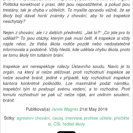
Politická korektnost v praxi, děti jsou nepostižitelné, a pokud jsou
trestány, tak je chyba v učitelích. To myslíte opravdu vážně, že se
školy bojí dávat horší známky z chování, aby to od inspekce
neschytaly?
Nejen z chování, ale i z dalších předmětů. „Jak to?“ „Co jste pro to
udělali?“ To jsou otázky, kterým pak musí čelit. A inspekce si vždy
najde něco, že třeba škola rodiče pozdě nebo nedostatečně
informovala a podobně. Vždy hledá, kde udělala chybu škola, proto
se tomu školy tím tutláním brání.
Inspekce ani nerespektuje nálezy Ústavního soudu. Navíc je to
orgán, na který si nelze stěžovat, proti rozhodnutí inspekce se
nelze soudně bránit, jedině v případě, kdy rozhodnutí inspekce
kantora konkrétně poškodilo. Lze maximálně podat námitku,
inspekční tým to postoupí svému vedení, a to rozhodne. Proti
tomuto rozhodnutí se pak už nelze nijak, ani civilním soudem,
bránit.
Publikoval(a)
Janek Wagner
21st May 2019
Štítky:
agresivní chování
causy
interview
profese učitele
přečtěte
si
ČŠI
ředitel školy