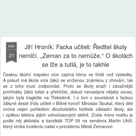
Jiří Hroník: Facka učiteli: Ředitel školy
MAY
nemlčí. „Zeman za to nemůže.“ O školách
21
se lže a tutlá, je to takhle
Českou školní inspekci více zajímá klima ve třídě než výsledky.
A pokud má škola více žáků se sníženou známkou z chování, tak
se z toho musí zodpovídat. Proto se školy snaží i závažnější
prohřešky žáků tutlat a přehlížet, dokud nenastane nějaký exces,
jakým byla tragédie na Třebešíně. I o tom v souvislosti s fackou
žákyně šesté třídy učiteli v Bílině hovoří Miroslav Šoukal, který děti
vnímá nejen pohledem dlouholetého ředitele základní školy, ale
i optikou lektora jejich volnočasových aktivit. Zcela mimo realitu je
podle něj aktivista a kandidát TOP 09 na senátora Martin Uhlíř,
který viníka incidentu našel v prezidentu Miloši Zemanovi.