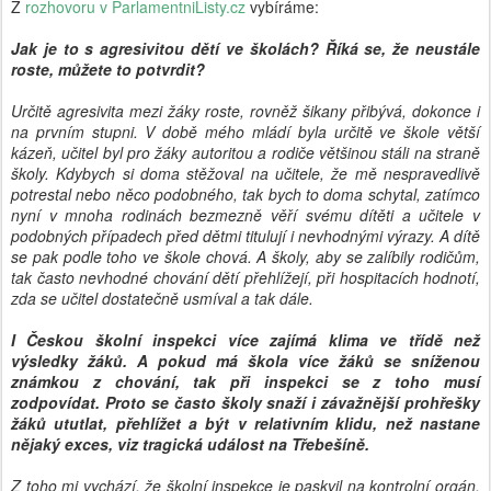
Z
rozhovoru v ParlamentniListy.cz
vybíráme:
Jak je to s agresivitou dětí ve školách? Říká se, že neustále
roste, můžete to potvrdit?
Určitě agresivita mezi žáky roste, rovněž šikany přibývá, dokonce i
na prvním stupni. V době mého mládí byla určitě ve škole větší
kázeň, učitel byl pro žáky autoritou a rodiče většinou stáli na straně
školy. Kdybych si doma stěžoval na učitele, že mě nespravedlivě
potrestal nebo něco podobného, tak bych to doma schytal, zatímco
nyní v mnoha rodinách bezmezně věří svému dítěti a učitele v
podobných případech před dětmi titulují i nevhodnými výrazy. A dítě
se pak podle toho ve škole chová. A školy, aby se zalíbily rodičům,
tak často nevhodné chování dětí přehlížejí, při hospitacích hodnotí,
zda se učitel dostatečně usmíval a tak dále.
I Českou školní inspekci více zajímá klima ve třídě než
výsledky žáků. A pokud má škola více žáků se sníženou
známkou z chování, tak při inspekci se z toho musí
zodpovídat. Proto se často školy snaží i závažnější prohřešky
žáků ututlat, přehlížet a být v relativním klidu, než nastane
nějaký exces, viz tragická událost na Třebešíně.
Z toho mi vychází, že školní inspekce je paskvil na kontrolní orgán.