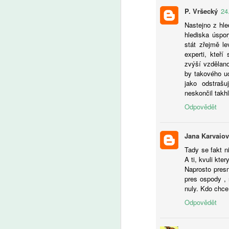
A
P. Vršecký
24
Nastejno z hle
V 
hlediska úspo
po
stát zřejmě le
ži
experti, kteř
na
zvýší vzdělano
fo
by takového uc
f
jako odstrašu
da
neskončil takhl
d
Odpovědět
k
ri
A
kt
Jana Karvaio
za
že
Tady se fakt n
vs
P
A ti, kvuli kte
a
(
Naprosto presn
kl
tř
pres ospody , 
s
ře
nuly. Kdo chce 
je
Odpovědět
s 
a