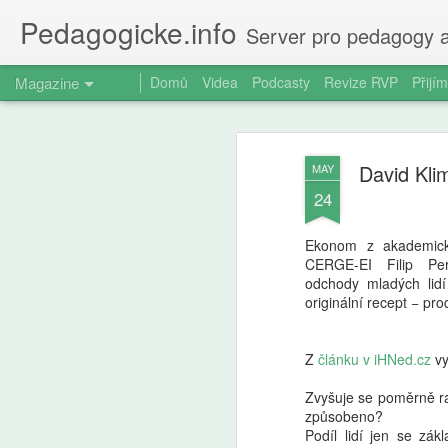
Pedagogicke.info
Server pro pedagogy a
Magazine
Domů
Videa
Podcasty
Revize RVP
Přijím
David Kli
MAY
24
Ekonom z akademické
CERGE-EI Filip Pe
odchody mladých lid
originální recept − pro
Z
článku v iHNed.cz
vy
Zvyšuje se poměrně ra
způsobeno?
Podíl lidí jen se zá