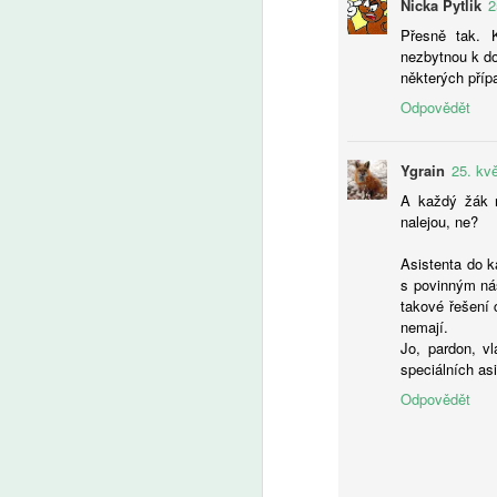
Nicka Pytlik
2
A
Přesně tak. K
nezbytnou k do
některých příp
Uč
Odpovědět
by
by
a 
Ygrain
25. kv
A každý žák n
nalejou, ne?
Asistenta do k
A
s povinným nás
takové řešení c
nemají.
Jo, pardon, vl
Ře
speciálních as
vý
O
Odpovědět
pr
po
vý