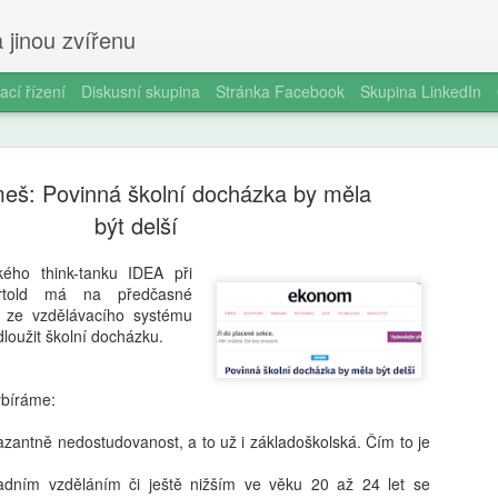
 jinou zvířenu
ací řízení
Diskusní skupina
Stránka Facebook
Skupina LinkedIn
meš: Povinná školní docházka by měla
být delší
ho think-tanku IDEA při
rtold má na předčasné
Milan Haus
AUG
í ze vzdělávacího systému
6
zkratek: Pr
dloužit školní docházku.
kompetence
bíráme:
občanství)
zantně nedostudovanost, a to už i základoškolská. Čím to je
Zazvonil zvonec a kritickém
vzdělávání, kde už se nemu
kladním vzděláním či ještě nižším ve věku 20 až 24 let se
Proč se učit, když stačí n 