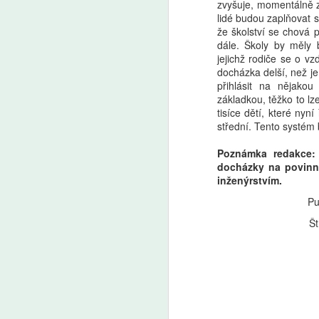
zvyšuje, momentálně za
lidé budou zaplňovat s
že školství se chová 
dále. Školy by měly 
jejichž rodiče se o v
docházka delší, než j
přihlásit na nějakou
základkou, těžko to lz
tisíce dětí, které ny
střední. Tento systém 
Poznámka redakce:
docházky na povinn
inženýrstvím.
Pu
Št