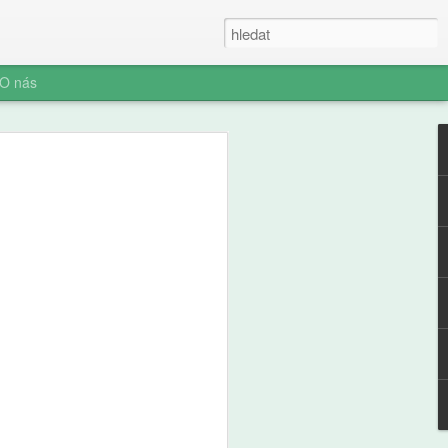
O nás
ner: Iluze rychlých
oč AI není digitální
 (ani digitální
u myšlení je konec. Vítejte v nové éře
síte namáhat: robot to vyřeší za vás.
prompt a 'AI' je vaše? Představujeme