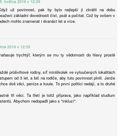
5. května 2019 v 12:29
Karolína Blažková: „Člověk to asi musí mít rád.“ Jak
UG
dyž už povinnost, pak by bylo nejlepší ji zkrátit na dobu
5
se v pražské garsonce žije učiteli hudby s třiceti tisíci
sažení základní dovednosti číst, psát a počítat. Což by ovšem v
měsíčně
adech mohlo znamenat i dvanáct let a více.
í děti hrát na kytaru, vydělává kolem 32 tisíc čistého a sám v Praze
dlí jen díky obecnímu bytu. Pro třiatřicetiletého Martina je vlastní
dlení těžko představitelné. Místo toho šetří, přivydělává si hudbou
doufá, že si jednou pořídí maringotku.
ětna 2019 v 12:33
afasuje trychtýř, kterým se mu ty vědomosti do hlavy prostě
aždé průšvihové rodiny, síť miniškolek ve vyloučených lokalitách
Tobiáš Pospíchal: Brněnský starosta prosadil do čela
UG
tupem od 3 let, a bič na rodiče, aby tuto povinnost plnili. Jenže
5
školy svého známého, oba kandidují za Motoristy.
hce dvě věci, peníze a koule. To první politici nedají, a to druhé
Střet zájmů odmítá
astně tři věci. Ta třetí je totiž příprava, jako například studium
ditelem základní školy v Brně-Bystrci se stal Jaromír Špaček, jehož
istentů. Abychom nedopadli jako s "inkluzí".
běr si před komisí prosadil starosta městské části Tomáš Kratochvíl.
ba muži v loňském roce společně kandidovali za Motoristy. Podle
otikorupčního analytika vyvolávají okolnosti Špačkova výběru
chyby, sám starosta pak odmítá, že by hrála politická blízkost při
běru roli.