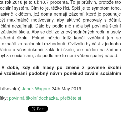
 rok 2018 je to už 10,7 procenta. To je průšvih, protože tito
vám revoluční koncept: 'Dig
ociální systém. Čím to je, těžko říci. Spíš je to symptom toho,
beztrestně co? Podvádět? T
pasivně k dětem, jež doma nemají zázemí, které je posunuje
v koutě a hroutí se pod tíh
být maximálně motivovány, aby aktivně pracovaly s dětmi,
nezpracovaných esejů, vy 
zdělání nezajímají. Dále by podle mě měla být povinná školní
algoritmy, aby za vás vytv
e základní škola. Aby se děti ze znevýhodněných rodin musely
hodnoty, etiku a integritu;
 střední školu. Pokud někdo totiž končí vzdělání jen se
místo. Naše motto? Plagiáto
e označit za racionální rozhodnutí. Ovlivnilo by část z jednoho
je jen další slovo pro len
ní řádně a včas dokončí základní školu, ale nejdou na žádnou
úspěchu a staňte se hrdým 
byl za socialismu, ale podle mě to není vůbec špatný nápad.
je pro vás nejlepší. Budouc
u toho nesmíte chybět. Stáh
 V době, kdy sílí hlasy po změně z povinné školní
budoucnost ještě dnes!
é vzdělávání podobný návrh poněkud zavání sociálním
blikoval(a)
Janek Wagner
24th May 2019
ítky:
povinná školní docházka
přečtěte si