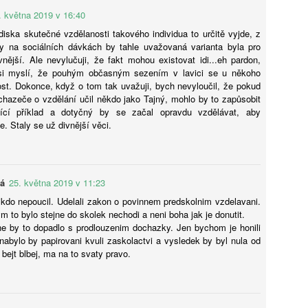
Smartphone a zdraví čtrnáctiletých: výsledky
UG
. května 2019 v 16:40
5
longitudinální studie ABCD
diska skutečné vzdělanosti takového individua to určitě vyjde, z
éře všudypřítomné digitální socializace představuje rozhodnutí o
ry na sociálních dávkách by tahle uvažovaná varianta byla pro
řízení prvního chytrého telefonu jeden z nejvýznamnějších milníků v
vnější. Ale nevylučuji, že fakt mohou existovat idi...eh pardon,
votě dospívajícího i jeho rodiny. Pro pedagogickou obec a odborníky
í si myslí, že pouhým občasným sezením v lavici se u někoho
 duševní zdraví je pochopení časování tohoto kroku kritické, neboť
st. Dokonce, když o tom tak uvažuji, bych nevyloučil, že pokud
rmuje budoucí digitální návyky a může determinovat trajektorii
hazeče o vzdělání učil někdo jako Tajný, mohlo by to zapůsobit
yzického i psychického vývoje. Tato syntéza vychází z nejnovějších
jící příklad a dotyčný by se začal opravdu vzdělávat, aby
t, která naznačují, že samotný akt pořízení telefonu v
e. Staly se už divnější věci.
oporučovaném věku 13 let nepředstavuje bezprostřední spouštěč
linické deprese nebo obezity, avšak nese s sebou jasně prokazatelné
ziko narušení spánkové kontinuity. Klíčovým rozlišovacím prvkem,
Pro a proti: Devátá třída má smysl, tvrdí Mazancová.
UG
erý tato studie přináší, je striktní oddělení pouhého vlastnictví
5
Šmahel: Zrušení nejde stavět na tom, že ušetříme 50
vá
25. května 2019 v 11:23
řízení od intenzity a kontextu jeho následného užívání. Ukazuje se,
miliard
 zatímco věková hranice 13 let může sloužit jako relativně bezpečný
ikdo nepoucil. Udelali zakon o povinnem predskolnim vzdelavani.
tupní bod, skutečné nebezpečí pro wellbeing adolescenta tkví v
remiér Andrej Babiš (ANO) a předseda Sněmovny Tomio Okamura
rym to bylo stejne do skolek nechodi a neni boha jak je donutit.
bsenci regulace času stráveného u obrazovky a v narušování
SPD) mluví o zkrácení povinné školní docházky a zrušení devátých
e by to dopadlo s prodlouzenim dochazky. Jen bychom je honili
idových fází dne, což vyžaduje hlubší metodologický rozbor
íd. „Není možné to stavět na tom, že ušetříme 50 miliard,“ namítá
nabylo by papirovani kvuli zaskolactvi a vysledek by byl nula od
ledované kohorty.
ditel Základní školy Plaňany Martin Šmahel. „Nám ani tak nejde o to,
bejt blbej, ma na to svaty pravo.
stli do nich znalosti nacpeme za osm, nebo za devět let, ale jestli je
nimi naučíme pracovat,“ říká v Pro a proti z Učitelské platformy
 ředitelka Základní školy Pod Beckovem Petra Mazancová.