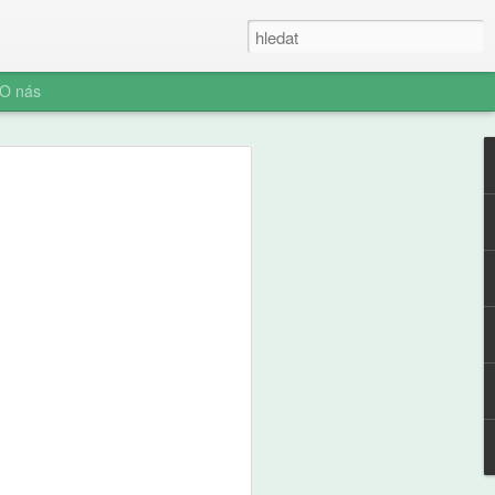
O nás
fl: Slepá místa
část, Věci, o kterých
 ví, ale vy možná ne
těj, devět let, dostal na starost stan.
tu, dvě minuty ji otáčí. Táta to
lám, ať tu nejsme do večera." Stan stojí
kládá dříví do komínku, kouří to,