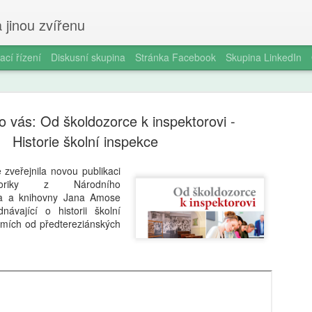
 jinou zvířenu
ací řízení
Diskusní skupina
Stránka Facebook
Skupina LinkedIn
o vás: Od školdozorce k inspektorovi -
Historie školní inspekce
 zveřejnila novou publikaci
storiky z Národního
Ondřej Štef
AUG
a a knihovny Jana Amose
7
rodičů, 6. 
ávající o historii školní
emích od předtereziánských
věda dobře
Jedno odpoledne v kempu. Ma
Vytáhne tyčky, rozloží plach
nevydrží. „Počkej, já ti udě
za pět minut. Oheň. Matěj s