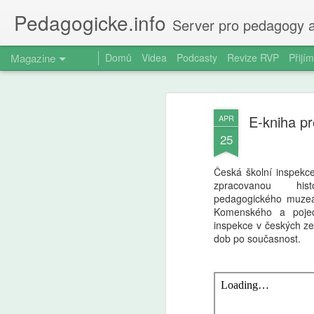
Pedagogicke.info
Server pro pedagogy a
Magazine
Domů
Videa
Podcasty
Revize RVP
Přijím
E-kniha pr
APR
25
Česká školní inspekce
zpracovanou hi
pedagogického muze
Komenského a pojedn
inspekce v českých z
dob po současnost.