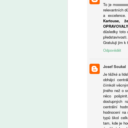
e
To je mooooooo
pe
relevantních d
A
a 
a excelence
bu
Kartouse,
pů
Ž
OPRAVOVALY
t
tr
důsledky toto
kt
u
představivost
od
Gratuluji jim k
Cl
Odpovědět
V
Josef Soukal
Je těžké a lid
A
obhájci centr
čímkoli věcným
jiného než o s
V
něco pošpini
zv
dostupných n
o
centrální hod
hodnocení na r
typů škol celk
tam, kde je ho