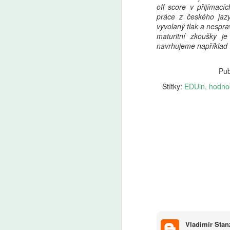
off score v přijíma
práce z českého jaz
A
vyvolaný tlak a nespr
maturitní zkoušky j
Z
navrhujeme například 
p
us
Pub
d
o
Štítky:
EDUin
hodno
J
le
ad
A
So
p
vz
no
v
be
Ne
Vladimír Stan
v