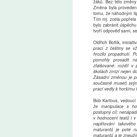
žáků. Bez této změny 
Změna byla provedena
A
tomu, že náhodným ti
Tím mj. zcela popřela 
Fa
bylo zabránit úspěchu
pl
tvoří odpověď sami, se 
je
Pr
Oldřich Botlík, iniciat
Pa
prací z češtiny se vž
v
hrozilo propadnutí. P
v 
pomohly prosadit n
zfalšované: rozdíl v 
školách zmizí nejen d
Zásadní změnou je př
A
současně muset) svým
prací vedly k horšímu
AI
ro
Bob Kartous, vedoucí
Uč
že manipulace s hod
Žá
postupný cíl: nenápa
m
v hodnocení testů i 
naplňování takového
maturantů je poté na
maturantů a je zneužív