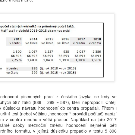
Karolína Blažková: „Člověk to asi musí mít rád.“ Jak
UG
5
se v pražské garsonce žije učiteli hudby s třiceti tisíci
měsíčně
í děti hrát na kytaru, vydělává kolem 32 tisíc čistého a sám v Praze
dlí jen díky obecnímu bytu. Pro třiatřicetiletého Martina je vlastní
dlení těžko představitelné. Místo toho šetří, přivydělává si hudbou
doufá, že si jednou pořídí maringotku.
Tobiáš Pospíchal: Brněnský starosta prosadil do čela
UG
5
školy svého známého, oba kandidují za Motoristy.
Střet zájmů odmítá
ditelem základní školy v Brně-Bystrci se stal Jaromír Špaček, jehož
 hodnocení písemných prací z českého jazyka se tedy ve
běr si před komisí prosadil starosta městské části Tomáš Kratochvíl.
uhých 587 žáků (886 – 299 = 587), kteří nepropadli. Chtějí
ba muži v loňském roce společně kandidovali za Motoristy. Podle
i v důsledku návratu hodnocení do centra propadali. Přitom i
otikorupčního analytika vyvolávají okolnosti Špačkova výběru
turitní test (neboť většinu „hodnocení“ provádí počítač) nabízí
chyby, sám starosta pak odmítá, že by hrála politická blízkost při
m v centru mnohem větší prostor. Například na jaře 2017
běru roli.
námé osoby meziroční změnu hodnocení nejméně pěti
ardního formátu, v jejímž důsledku propadlo v testu 5 896