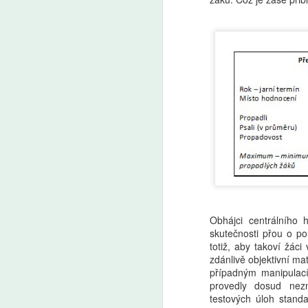
A
Uč
by
by
a 
A
Ře
Obhájci centrálního
vý
skutečnosti přou o po
O
totiž, aby takoví žác
pr
zdánlivě objektivní ma
po
případným manipulací
vý
provedly dosud nez
testových úloh stand