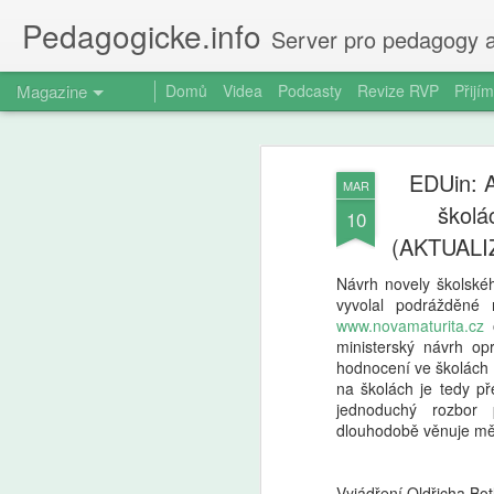
Pedagogicke.info
Server pro pedagogy a
Magazine
Domů
Videa
Podcasty
Revize RVP
Přijím
EDUin: A
MAR
školá
10
(AKTUALI
Návrh novely školské
vyvolal podrážděné r
www.novamaturita.cz
o
ministerský návrh opr
hodnocení ve školách p
na školách je tedy př
jednoduchý rozbor 
dlouhodobě věnuje měř
Vyjádření Oldřicha Bot