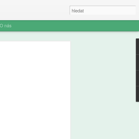
O nás
ner: Iluze rychlých
oč AI není digitální
 (ani digitální
u myšlení je konec. Vítejte v nové éře
síte namáhat: robot to vyřeší za vás.
prompt a 'AI' je vaše? Představujeme