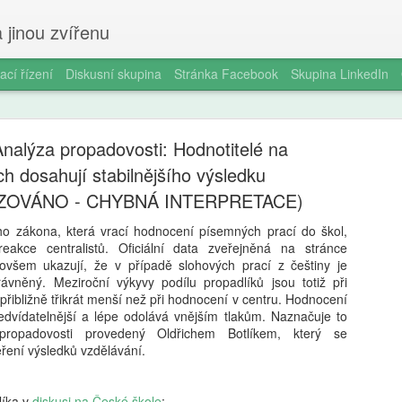
 jinou zvířenu
ací řízení
Diskusní skupina
Stránka Facebook
Skupina LinkedIn
nalýza propadovosti: Hodnotitelé na
ch dosahují stabilnějšího výsledku
ZOVÁNO - CHYBNÁ INTERPRETACE)
ho zákona, která vrací hodnocení písemných prací do škol,
Milan Haus
AUG
eakce centralistů. Oficiální data zveřejněná na stránce
6
všem ukazují, že v případě slohových prací z češtiny je
zkratek: Pr
ávněný. Meziroční výkyvy podílu propadlíků jsou totiž při
řibližně třikrát menší než při hodnocení v centru. Hodnocení
kompetence
edvídatelnější a lépe odolává vnějším tlakům. Naznačuje to
občanství)
propadovosti provedený Oldřichem Botlíkem, který se
ení výsledků vzdělávání.
Zazvonil zvonec a kritickém
vzdělávání, kde už se nemu
Proč se učit, když stačí n 
líka v
diskusi na České škole
: