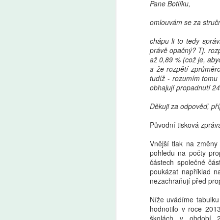
Pane Botlíku,
omlouvám se za stručn
Markéta Lankašová:
AUG
6
Ministr Plaga chce
chápu-li to tedy správ
právě opačný? Tj. rozp
zachovat přípravné
až 0,89 % (což je, aby
třídy. Je to chaos,
a že rozpětí zprůměro
stěžují si ředitelé škol
tudíž - rozumím tomu 
obhajují propadnutí 24
Přípravné třídy pomáhají dětem
s přechodem ze školky do
Děkuji za odpověď, př
základní školy. Od roku 2029
A
měly kvůli zpřísnění odkladů
Původní tisková zpráv
zaniknout, ministr školství Plaga
chce však rozhodnutí zrušit
Še
Vnější tlak na změny
a přípravky zachovat. Ředitelé
z 
pohledu na počty prop
škol i odborníci to vítají, jen jim
Za
částech společné část
vadí zatím nejasná koncepce.
kt
poukázat například na
Ze
nezachraňují před prop
Níže uvádíme tabulku 
hodnotilo v roce 201
školách v období 2