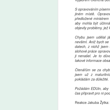
S opravováním písemnýc
jiném místě. Opravo
předložené ministrem F
aby mohla být účinná 
objevily problémy, jež 
Chybu jsem udělal já 
nevšiml. Aniž bych se
datech, z nichž jsem
slohové práce opravova
ji nenašel. Je to dů
takové informace obsah
Čtenářům se za chybn
jsem už z maturitní
pokládám za důležité.
Požádám EDUin, aby v
čas připravit pro ni po
Reakce Jakuba Žytka: