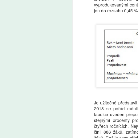
A
vyprodukovanými centr
jen do rozsahu 0,45 %,
V 
po
ži
na
fo
f
da
d
k
ri
A
kt
za
že
vs
P
a
(
Je užitečné představi
kl
tř
2018 se pořád měnily
s
ře
tabulce uveden přepo
je
stejnými procenty pr
s 
čtyřech ročnících. Ne
a
činil 886 žáků, zatí
žáků. Což je zase přibl