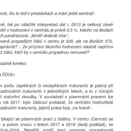
ost, čtu to teď o přestávkách a mám ještě seminář:
Jaroslav Mašek:
24. 8.: Online
AUG
AUG
6
6
ně, tak po náležité interpretaci dat r. 2013 je celkový závěr
Trojský medvídek:
workshop – AI do ŠVP
ětí v hodnocení v centrálu je právě 0,5 %, kdežto na školách
význam lidské výchovy
(bez omáčky a
ch parafrázoval, „téměř dvakrát více“;
v době dětských AI
nesmyslů)
vaně propadlých žáků v centru je 329, ale na školách 572,
společníků
Jak smysluplně zapojit umělou
správně? -, že příznivci školního hodnocení vlastně nepřímo
inteligenci do tvorby a aktualizace
3 žáků, kteří by v centrálu propadnou nemuseli?
Jak u dětí rozvíjet vztahy,
ŠVP? Online workshop je určený
zvídavost a celoživotní učení
pro pracovníky škol, kteří chtějí
ípadně korekci.
v éře AI? Renomovaná pediatrička
Ondřej Šteffl: Slepá místa rodičů, 5. část, Věci, o
UG
postupovat systematicky,
Dana Suskind nabízí odpovědi ve
6
bezpečně a s reálným dopadem.
kterých věda dobře ví, ale vy možná ne
a EDUin:
své nové knize, která je
Získáte: konkrétní scénáře využití
základním průvodcem nejen pro
stý den dovolené, prší. Táta si po snídani otevře mobil. Přišel mail
AI ve ŠVP, přehled rizik a jak je
 v počtu úspěšných či neúspěšných maturantů je patrný při
rodiče.
práce — nic hrozného, ale bude to průšvih a vyřešit se to teď nedá.
řídit, ukázky využitelné ihned ve
adnuvších maturantů v jednotlivých letech, a to v různých
vře mobil, neřekne nic. Jen si sedne a začne mlčky skládat plavky,
škole, inspiraci pro práci celého
i maturitní zkoušky. V souvislosti s písemnými pracemi lze
eré nikdo skládat nechtěl. Máma se po chvíli zeptá, co je. „Nic."
sboru.
 rok 2017: bylo žádoucí prokázat, že centrální hodnotitelé
ptá se ještě jednou, ostřeji. Táta odpoví ještě kratší větou.
adnutím maturanty, jejichž práce byly „na hraně“.
týkající se písemných prací z češtiny. V centru (Cermat) se
3 a potom znovu v letech 2017 a 2018 (šedý podklad), ve
014–2016. Největší rozdíl mezi procenty propadovosti