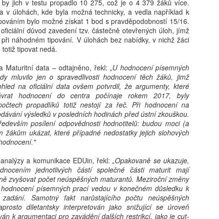
by jich v testu propadlo 10 275, což je o 4 379 žáků více.
 v úlohách, kde byla možná technicky, a vedla například k
Hana Lanková: Děti nepotřebují zakázat sociální sítě,
UG
pováním bylo možné získat 1 bod s pravděpodobností 15/16.
5
jen se je naučit používat, říká studentka
oficiální důvod zavedení tzv. částečně otevřených úloh, jímž
kt, že děti dnes používají sociální sítě dřív, než jim to samotné
 při náhodném tipování. V úlohách bez nabídky, v nichž žáci
atformy oficiálně dovolují, není žádnou novinkou. Jak ale ovlivňují
totiž tipovat nedá.
jich pozornost a jak jsou děti schopné rozeznat manipulativní obsah?
ávě to přimělo osmnáctiletou Elu Doležalovou z Mikulovic na
iva Maturitní data – odtajněno, řekl:
„U hodnocení písemných
rdubicku pustit se do vlastního výzkumu. Svá zjištění teď mění ve
dy mluvilo jen o spravedlivosti hodnocení těch žáků, jimž
zdělávací hru, která má dětem pomoci bezpečněji se pohybovat
ohled na oficiální data ovšem potvrdil, že argumenty, které
online světě.
ávrat hodnocení do centra počínaje rokem 2017, byly
počtech propadlíků totiž nestojí za řeč. Při hodnocení na
odávání výsledků v posledních hodinách před ústní zkouškou.
edevším posílení odpovědnosti hodnotitelů: budou moci (a
Milan Hausner: AI Act ve škole: Připravte se na nový
UG
 žákům ukázat, které případné nedostatky jejich slohových
4
svět, nebo se připravte na konec II.
 hodnocení."
 Act se tváří jako hasičák, který chrlí formuláře místo pěny. Regulace
zdává certifikáty, zatímco serverovna hoří v přímém přenosu.
 analýzy a komunikace EDUin, řekl:
„Opakovaně se ukazuje,
itel‑úředník s razítkem „Compliance“ hledá smysl v kouři paragrafů.
nocením jednotlivých částí společné části maturit mají
k si dělá selfie s robotem, protože „riziko je cool“. A škola? Ta si
dně zvyšovat počet neúspěšných maturantů. Meziroční změny
yslí, že bezpečnost začíná podpisem, ne pochopením.
v hodnocení písemných prací vedou v konečném důsledku k
 zadání. Samotný fakt narůstajícího počtu neúspěšných
prosto diletantsky interpretován jako snižující se úroveň
án k argumentaci pro zavádění dalších restrikcí, jako je cut-