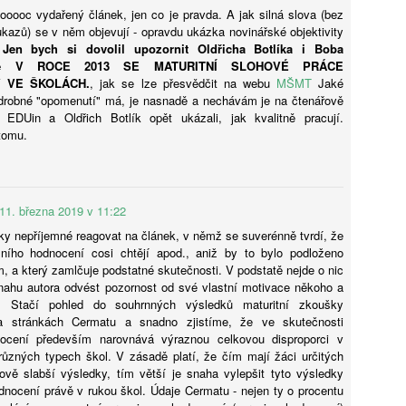
fektivně simulovat výsledek, skutečné vzdělávání vyžaduje cílený
oooc vydařený článek, jen co je pravda. A jak silná slova (bez
dagogický záměr, který vrací do centra pozornosti lidskou interakci
ůkazů) se v něm objevují - opravdu ukázka novinářské objektivity
Bohumil Kartous: Neříkejte dětem, že dobře už bylo.
UG
kognitivní úsilí. Pro odbornou veřejnost z toho vyplývá, že
.
Jen bych si dovolil upozornit Oldřicha Botlíka i Boba
4
Vychováváme generaci bez naděje
doucnost nespočívá v kvantitě technologií, ale v jejich schopnosti
 že V ROCE 2013 SE MATURITNÍ SLOHOVÉ PRÁCE
sobit jako „zesilovač“ lidské inteligence, nikoli jako její náhrada. Tato
ijeme v době exponenciálního technologického skoku. Zatímco dříve
 VE ŠKOLÁCH.
, jak se lze přesvědčit na webu
MŠMT
Jaké
ransformace vyžaduje hlubší pochopení společenského kontextu, ve
valo přijetí inovací desítky let, dnes AI mění trh práce i lidské
 drobné "opomenutí" má, je nasnadě a nechávám je na čtenářově
erém se nedůvěra v technologie střetává s jejich nevyhnutelností.
važování během několika týdnů. Jak v tomto chaosu vychovat
i. EDUin a Oldřich Botlík opět ukázali, jak kvalitně pracují.
olnou generaci a neztratit smysl života? Hostem rozhovoru First
 tomu.
ass je Mgr. Bohumil Kartous, Ph.D. – pedagog, publicista a prorektor
ysoké školy ekonomie a managementu (VŠEM).
11. března 2019 v 11:22
sky nepříjemné reagovat na článek, v němž se suverénně tvrdí, že
Tisková zpráva České konference rektorů k rozpočtu
UG
álního hodnocení cosi chtějí apod., aniž by to bylo podloženo
4
veřejných VŠ 2027-2028
, a který zamlčuje podstatné skutečnosti. V podstatě nejde o nic
nahu autora odvést pozornost od své vlastní motivace někoho a
eřejné vysoké školy v České republice v reakci na demografický vývoj
t. Stačí pohled do souhrnných výsledků maturitní zkoušky
yšují počty nově přijatých studentů, ale současně sdílejí vážné
a stránkách Cermatu a snadno zjistíme, že ve skutečnosti
bavy ohledně přípravy rozpočtu na roky 2027 a 2028.
nocení především narovnává výraznou celkovou disproporci v
ůzných typech škol. V zásadě platí, že čím mají žáci určitých
ově slabší výsledky, tím větší je snaha vylepšit tyto výsledky
dnocení právě v rukou škol. Údaje Cermatu - nejen ty o procentu