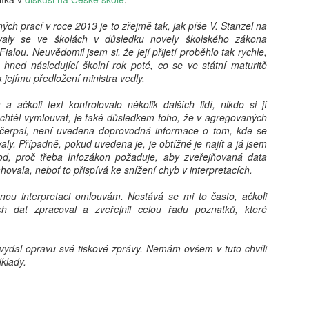
vám revoluční koncept: 'Dig
beztrestně co? Podvádět? T
h prací v roce 2013 je to zřejmě tak, jak píše V. Stanzel na
v koutě a hroutí se pod tíh
valy se ve školách v důsledku novely školského zákona
nezpracovaných esejů, vy 
ialou. Neuvědomil jsem si, že její přijetí proběhlo tak rychle,
algoritmy, aby za vás vytv
hned následující školní rok poté, co se ve státní maturitě
hodnoty, etiku a integritu;
k jejímu předložení ministra vedly.
místo. Naše motto? Plagiáto
je jen další slovo pro len
a ačkoli text kontrolovalo několik dalších lidí, nikdo si jí
úspěchu a staňte se hrdým 
 chtěl vymlouvat, je také důsledkem toho, že v agregovaných
je pro vás nejlepší. Budouc
 čerpal, není uvedena doprovodná informace o tom, kde se
u toho nesmíte chybět. Stáh
ly. Případně, pokud uvedena je, je obtížné je najít a já jsem
budoucnost ještě dnes!
vod, proč třeba Infozákon požaduje, aby zveřejňovaná data
ovala, neboť to přispívá ke snížení chyb v interpretacích.
ou interpretaci omlouvám. Nestává se mi to často, ačkoli
ch dat zpracoval a zveřejnil celou řadu poznatků, které
ydal opravu své tiskové zprávy. Nemám ovšem v tuto chvíli
dklady.