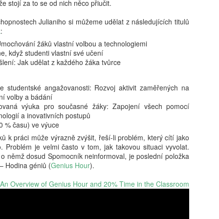
 stojí za to se od nich něco přiučit.
vám revoluční koncept: 'Dig
beztrestně co? Podvádět? T
hopnostech Julianiho si můžeme udělat z následujících titulů
v koutě a hroutí se pod tíh
k
:
nezpracovaných esejů, vy 
mocňování žáků vlastní volbou a technologiemi
algoritmy, aby za vás vytv
ne, když studenti vlastní své učení
hodnoty, etiku a integritu;
šlení: Jak udělat z každého žáka tvůrce
místo. Naše motto? Plagiáto
je jen další slovo pro len
úspěchu a staňte se hrdým 
e studentské angažovanosti: Rozvoj aktivit zaměřených na
je pro vás nejlepší. Budouc
ní volby a bádání
u toho nesmíte chybět. Stáh
ntovaná výuka pro současné žáky: Zapojení všech pomocí
budoucnost ještě dnes!
hnologií a inovativních postupů
0 % času) ve výuce
ů k práci může výrazně zvýšit, řeší-li problém, který cítí jako
. Problém je velmi často v tom, jak takovou situaci vyvolat.
o němž dosud Spomocník neinformoval, je poslední položka
– Hodina géniů (
Genius Hour
).
 An Overview of Genius Hour and 20% Time in the Classroom