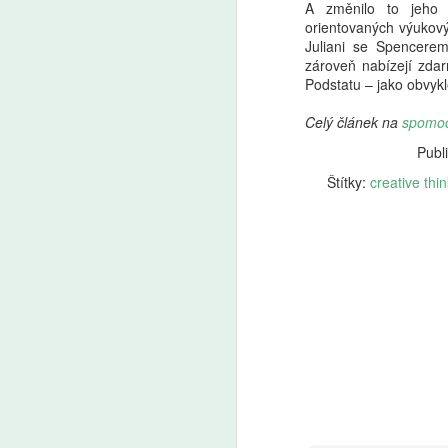
A změnilo to jeho 
A
orientovaných výuko
Juliani se Spencerem
V 
zároveň nabízejí zda
po
Podstatu – jako obvykl
ži
na
Celý článek na
spomoc
fo
Publ
f
da
Štítky:
creative thi
d
k
ri
A
kt
za
že
vs
P
a
(
kl
tř
s
ře
je
s 
a