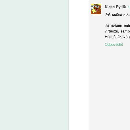
A
Nicka Pytlik
1
Jak udělat z k
Je ovšem nutno
Uč
virtuozů, šampi
by
Hodně lákavá p
by
a 
Odpovědět
A
Ře
vý
O
pr
po
vý