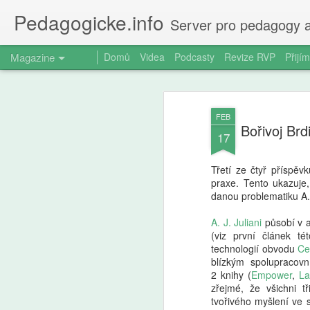
Pedagogicke.info
Server pro pedagogy a
Magazine
Domů
Videa
Podcasty
Revize RVP
Přijím
FEB
Bořivoj Brd
17
Třetí ze čtyř příspěv
praxe. Tento ukazuje,
danou problematiku A. 
A. J. Juliani
působí v a
(viz první článek té
technologií obvodu
Ce
blízkým spolupracov
2 knihy (
Empower
,
La
zřejmé, že všichni t
tvořivého myšlení ve s