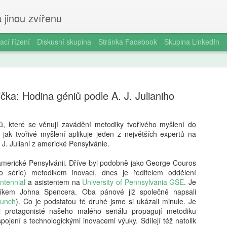
 jinou zvířenu
ací řízení
Diskusní skupina
Stránka Facebook
Skupina LinkedIn
ička: Hodina géniů podle A. J. Julianiho
ků, které se věnují zavádění metodiky tvořivého myšlení do
 jak tvořivé myšlení aplikuje jeden z největších expertů na
Milan Haus
AUG
J. Juliani z americké Pensylvánie.
6
zkratek: Pr
merické Pensylvánii. Dříve byl podobně jako George Couros
kompetence
to série) metodikem inovací, dnes je ředitelem oddělení
ntennial
a asistentem na
University of Pennsylvania GSE
. Je
občanství)
níkem Johna Spencera. Oba pánové již společně napsali
unch
). Co je podstatou té druhé jsme si ukázali minule. Je
Zazvonil zvonec a kritickém
ři protagonisté našeho malého seriálu propagují metodiku
vzdělávání, kde už se nemu
pojení s technologickými inovacemi výuky. Sdílejí též natolik
Proč se učit, když stačí n 