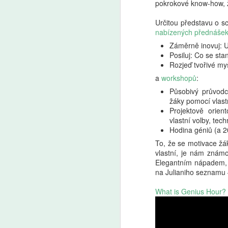
pokrokové know-how, že
Určitou představu o sc
nabízených přednáše
Záměrně inovuj: U
Posiluj: Co se sta
Rozjeď tvořivé my
a
workshopů
:
Působivý průvodc
žáky pomocí vlast
Projektově orie
vlastní volby, tec
Hodina géniů (a 2
To, že se motivace žák
vlastní, je nám známo
Elegantním nápadem, 
na Julianiho seznamu 
What is Genius Hour?