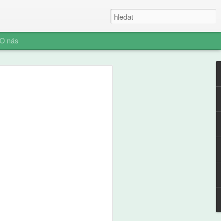
O nás
ner: Iluze rychlých
oč AI není digitální
 (ani digitální
u myšlení je konec. Vítejte v nové éře
síte namáhat: robot to vyřeší za vás.
prompt a 'AI' je vaše? Představujeme