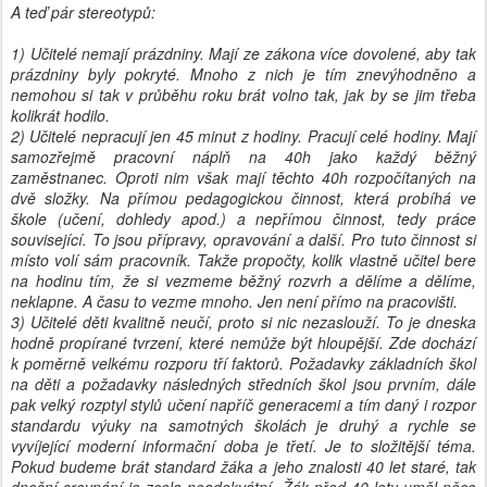
A teď pár stereotypů:
1) Učitelé nemají prázdniny. Mají ze zákona více dovolené, aby tak
prázdniny byly pokryté. Mnoho z nich je tím znevýhodněno a
nemohou si tak v průběhu roku brát volno tak, jak by se jim třeba
kolikrát hodilo.
2) Učitelé nepracují jen 45 minut z hodiny. Pracují celé hodiny. Mají
samozřejmě pracovní náplň na 40h jako každý běžný
zaměstnanec. Oproti nim však mají těchto 40h rozpočítaných na
dvě složky. Na přímou pedagogickou činnost, která probíhá ve
škole (učení, dohledy apod.) a nepřímou činnost, tedy práce
související. To jsou přípravy, opravování a další. Pro tuto činnost si
místo volí sám pracovník. Takže propočty, kolik vlastně učitel bere
na hodinu tím, že si vezmeme běžný rozvrh a dělíme a dělíme,
neklapne. A času to vezme mnoho. Jen není přímo na pracovišti.
3) Učitelé děti kvalitně neučí, proto si nic nezaslouží. To je dneska
hodně propírané tvrzení, které nemůže být hloupější. Zde dochází
k poměrně velkému rozporu tří faktorů. Požadavky základních škol
na děti a požadavky následných středních škol jsou prvním, dále
pak velký rozptyl stylů učení napříč generacemi a tím daný i rozpor
standardu výuky na samotných školách je druhý a rychle se
vyvíjející moderní informační doba je třetí. Je to složitější téma.
Pokud budeme brát standard žáka a jeho znalosti 40 let staré, tak