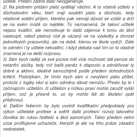
učitelé. Přidání žádné další nevygeneruje.
2) Na plošném přidání platů vydělají všichni. A to včetně učitelů v
důchodovém věku, kteří mají souběh platu a důchodu, tedy
relativně solidní příjem, kterého pak nemají důvod se vzdát a drží
se na svém místě co nejdéle. To neznamená, že takoví učitelé
nejsou kvalitní, ale nemotivuje to další zájemce k tomu do škol
nastoupit, neboť platový růst je vázaný ne na výsledky a činnost
jednotlivých pracovníků, ale na době, kterou ve škole vydrží. Dále
to odmění i ty učitele nekvalitní, i když debata nad tím co to vlastně
znamená je na delší rozpravu.
3) Sám bych raději ze své pozice měl více možností dát peníze do
netarifní složky, tedy mít balík peněz k dispozici a odměňovat ty
dobré a aktivní, ideálně samozřejmě podle předem dohodnutých
kritérií. Podotýkám, že tímto bych sám o navýšení platu přišel,
protože z logiky věci si sám odměny dávat nemůžu. Přesto by to i
začínajícím učitelům, či učitelům s nízkou praxí mohlo zaručit vyšší
příjem, což je přesně to, co by mohlo lidi do školství opět
přitáhnout.
4) Dalším řešením by bylo uvolnit kvalifikační předpoklady pro
výkon učitelské profese a svěřit další profesní rozvoj takového
člověka do rukou ředitelů a škol samotných. Takto předem velmi
úzce profilujeme uchazeče, kterých je ale na trhu práce zásadní
nedostatek.