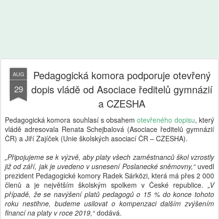
Pedagogická komora podporuje otevřený
AUG
dopis vládě od Asociace ředitelů gymnázií
29
a CZESHA
Pedagogická komora souhlasí s obsahem
otevřeného dopisu
, který
vládě adresovala Renata Schejbalová (Asociace ředitelů gymnázií
ČR) a Jiří Zajíček (Unie školských asociací ČR – CZESHA).
„Připojujeme se k výzvě, aby platy všech zaměstnanců škol vzrostly
již od září, jak je uvedeno v usnesení Poslanecké sněmovny,“
uvedl
prezident Pedagogické komory Radek Sárközi, která má přes 2 000
členů a je největším školským spolkem v České republice.
„V
případě, že se navýšení platů pedagogů o 15 % do konce tohoto
roku nestihne, budeme usilovat o kompenzaci dalším zvýšením
financí na platy v roce 2019,“
dodává.