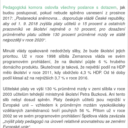
Pedagogická komora oslovila všechny poslance s dotazem
, jak
budou postupovat, pokud nebude splněno usnesení z prosince
2017:
„Poslanecká sněmovna… doporučuje vládě České republiky,
aby od 1. 9. 2018 zvýšila platy učitelů o 15 procent a ostatních
pracovníků ve školství nejméně o 10 procent, pro dosažení
průměrného platu učitele 130 procent průměrné mzdy ve státě
nejpozději v roce 2020“
.
Minulé vlády opakovaně nedodržely sliby, že bude školství jejich
prioritou. Už v roce 1998 slíbila Zemanova vláda ve svém
programovém prohlášení, že na školství půjde 6 % hrubého
domácího produktu. Skutečnost je taková, že největší podíl na HDP
mělo školství v roce 2011, kdy obdrželo 4,3 % HDP. Od té doby
podíl klesal až na nejnižších 3,7 % v roce 2016.
Učitelské platy ve výši 130 % průměrné mzdy v zemi slíbila v roce
2003 učitelům tehdejší ministryně školství Petra Buzková. Ani tento
slib nebyl dosud splněn. Platy českých učitelů jsou nejnižší v
Evropské unii – vzhledem k průměrným mzdám vysokoškolsky
vzdělaných zaměstnanců tvoří pouhých 56 %. Přitom už v roce
2002 se ve svém programovém prohlášení Špidlova vláda zavázala
„zvýšit platy pedagogů na úroveň relativně srovnatelnou se zeměmi
Evropské unie“
.