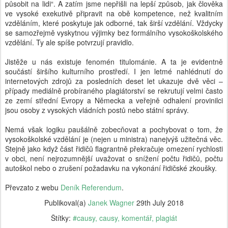
působit na lidi“. A zatím jsme nepřišli na lepší způsob, jak člověka
ve vysoké exekutivě připravit na obě kompetence, než kvalitním
vzděláním, které poskytuje jak odborné, tak širší vzdělání. Vždycky
se samozřejmě vyskytnou výjimky bez formálního vysokoškolského
vzdělání. Ty ale spíše potvrzují pravidlo.
Jistěže u nás existuje fenomén titulománie. A ta je evidentně
součástí širšího kulturního prostředí. I jen letmé nahlédnutí do
internetových zdrojů za posledních deset let ukazuje dvě věci –
případy mediálně probíraného plagiátorství se rekrutují velmi často
ze zemí střední Evropy a Německa a veřejně odhalení provinilci
jsou osoby z vysokých vládních postů nebo státní správy.
Nemá však logiku paušálně zobecňovat a pochybovat o tom, že
vysokoškolské vzdělání je (nejen u ministra) nanejvýš užitečná věc.
Stejně jako když část řidičů flagrantně překračuje omezení rychlosti
v obci, není nejrozumnější uvažovat o snížení počtu řidičů, počtu
autoškol nebo o zrušení požadavku na vykonání řidičské zkoušky.
Převzato z webu
Deník Referendum
.
Publikoval(a)
Janek Wagner
29th July 2018
Štítky:
#causy
causy
komentář
plagiát