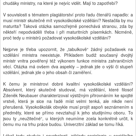
chudáky ministry, na které je nejvíc vidět. Mají to zapotřebí?
V souvislosti s tématem plagiátorství proto řadu čtenářů napadlo: a
musí ministr skutečně mít vysokoškolské vzdělání? Nestačila by mu
maturita? Taková otázka samozřejmě ponechává stranou, zda by
někteří nepodváděli třeba i při maturitních písemkách. Nicméně,
proč tedy u ministrů požadovat vysokoškolské vzdělání?
Nejprve je třeba upozornit, že „tabulkově“ žádný požadavek na
vzdělání ministra neexistuje. Příkladem budiž současný dvojitý
ministr vnitra pověřený též výkonem funkce ministra zahraničních
věcí. Otázka má ovšem dva aspekty – jednak jde o výši či stupeň
vzdělání, jednak jde o jeho obsah či zaměření.
K čemu je ministrovi dobré kvalitní vysokoškolské vzdělání?
Absolvent, který skutečně studoval, má vzdělání, které filosof
Zdeněk Neubauer charakterizoval výstižným přirovnáním ke spojité
vrstvě, která je sice na řadě míst velmi tenká, ale nikde není
přerušená. Vysokoškolák obvykle musí projít aspoň seznámením s
předměty, které se přímo nevztahují k jeho studijnímu oboru. To
jsou ty „neužitečné“, u kterých neumíme zcela konkrétně určit, k
čemu mu na trhu práce budou. Univerzitní základ se tomu říká.
Lékař tedy studuje i psychologii, základy sociologie u sociálního