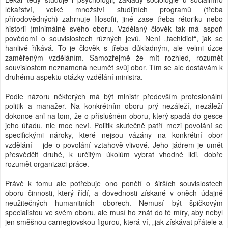
lékařství, velké množství studijních programů (třeba
přírodovědných) zahrnuje filosofii, jiné zase třeba rétoriku nebo
historii (minimálně svého oboru. Vzdělaný člověk tak má aspoň
povědomí o souvislostech různých jevů. Není „fachidiot“, jak se
hanlivě říkává. To je člověk s třeba důkladným, ale velmi úzce
zaměřeným vzděláním. Samozřejmě že mít rozhled, rozumět
souvislostem neznamená neumět svůj obor. Tím se ale dostávám k
druhému aspektu otázky vzdělání ministra.
Podle názoru některých má být ministr především profesionální
politik a manažer. Na konkrétním oboru prý nezáleží, nezáleží
dokonce ani na tom, že o příslušném oboru, který spadá do gesce
jeho úřadu, nic moc neví. Politik skutečně patří mezi povolání se
specifickými nároky, které nejsou vázány na konkrétní obor
vzdělání – jde o povolání vztahově-vlivové. Jeho jádrem je umět
přesvědčit druhé, k určitým úkolům vybrat vhodné lidi, dobře
rozumět organizaci práce.
Právě k tomu ale potřebuje ono ponětí o širších souvislostech
oboru činnosti, který řídí, a dovednosti získané v oněch údajně
neužitečných humanitních oborech. Nemusí být špičkovým
specialistou ve svém oboru, ale musí ho znát do té míry, aby nebyl
jen směšnou carnegiovskou figurou, která ví, „jak získávat přátele a