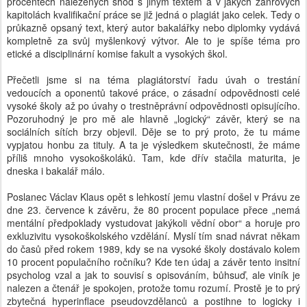
procentech nalezených shod s jiným textem a v jakých žánrových
kapitolách kvalifikační práce se již jedná o plagiát jako celek. Tedy o
průkazně opsaný text, který autor bakalářky nebo diplomky vydává
kompletně za svůj myšlenkový výtvor. Ale to je spíše téma pro
etické a disciplinární komise fakult a vysokých škol.
Přečetli jsme si na téma plagiátorství řadu úvah o trestání
vedoucích a oponentů takové práce, o zásadní odpovědnosti celé
vysoké školy až po úvahy o trestněprávní odpovědnosti opisujícího.
Pozoruhodný je pro mě ale hlavně „logický“ závěr, který se na
sociálních sítích brzy objevil. Děje se to prý proto, že tu máme
vypjatou honbu za tituly. A ta je výsledkem skutečnosti, že máme
příliš mnoho vysokoškoláků. Tam, kde dřív stačila maturita, je
dneska i bakalář málo.
Poslanec Václav Klaus opět s lehkostí jemu vlastní došel v Právu ze
dne 23. července k závěru, že 80 procent populace přece „nemá
mentální předpoklady vystudovat jakýkoli vědní obor“ a horuje pro
exkluzivitu vysokoškolského vzdělání. Myslí tím snad návrat někam
do časů před rokem 1989, kdy se na vysoké školy dostávalo kolem
10 procent populačního ročníku? Kde ten údaj a závěr tento insitní
psycholog vzal a jak to souvisí s opisováním, bůhsuď, ale viník je
nalezen a čtenář je spokojen, protože tomu rozumí. Prostě je to prý
zbytečná hyperinflace pseudovzdělanců a postihne to logicky i