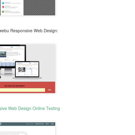
Předávání informací z mateřské do základní školy
UG
4
(záznam workshopu)
áznam workshopu Předávání informací z mateřské do základní školy
webu Responsive Web Design:
od vedením Sandry Bejdákové a Kateřiny Dobruské. Workshop se
kutečnil v rámci konference Jak podpořit plynulý přechod z mateřské
o základní školy dne 15. dubna 2026. Tato konference nabídla
dpovědi na otázky: Jaké jsou priority MŠMT pro nadcházející období?
ak se na problematiku přechodu dětí z MŠ do ZŠ dívá ČŠI? Které
gislativní změny aktuálně ovlivňují školní praxi? A proč podporovat
aptaci a kontinuitu vzdělávání?
AI a budoucnost vzdělávání: Od technologické skepse
UG
4
k pedagogickému záměru
učasná debata o roli umělé inteligence (AI) ve vzdělávání
ředstavuje kritický strategický moment, který zásadně přehodnocuje
tah mezi technologií a kognitivním vývojem. Nejde o pouhou integraci
sive Web Design Online Testing
vých nástrojů, ale o reakci na hluboký společenský paradox: rostoucí
šudypřítomnost velkých jazykových modelů (LLM) naráží na
zprecedentní odpor rodičů i zákonodárců vůči digitálnímu přesycení.
jdůležitějším poznatkem je nutnost striktního rozlišení mezi pouhým
ýkonem úkolu a skutečným procesem učení. Zatímco AI dokáže