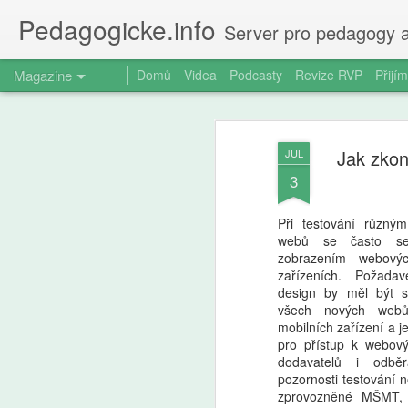
Pedagogicke.info
Server pro pedagogy a
Magazine
Domů
Videa
Podcasty
Revize RVP
Přijím
Jak zkon
JUL
3
Při testování různý
webů se často se
zobrazením webovýc
zařízeních. Požada
design by měl být s
všech nových webů
mobilních zařízení a je
pro přístup k webov
dodavatelů i odběr
pozornosti testování 
zprovozněné MŠMT, 