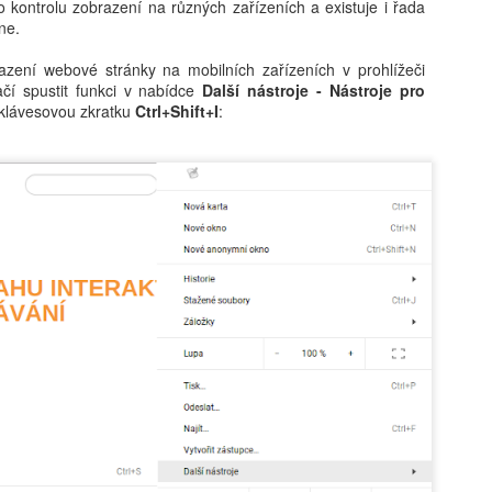
o kontrolu zobrazení na různých zařízeních a existuje i řada
vám revoluční koncept: 'Dig
ne.
beztrestně co? Podvádět? T
v koutě a hroutí se pod tíh
azení webové stránky na mobilních zařízeních v prohlížeči
nezpracovaných esejů, vy 
ačí spustit funkci v nabídce
Další nástroje - Nástroje pro
algoritmy, aby za vás vytv
klávesovou zkratku
Ctrl+Shift+I
:
hodnoty, etiku a integritu;
místo. Naše motto? Plagiáto
je jen další slovo pro len
úspěchu a staňte se hrdým 
je pro vás nejlepší. Budouc
u toho nesmíte chybět. Stáh
budoucnost ještě dnes!