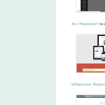
A
Z
Am I Responsive?
na 
p
us
d
o
J
le
ad
A
So
p
vz
isResponsive: Respon
no
v
be
Ne
v