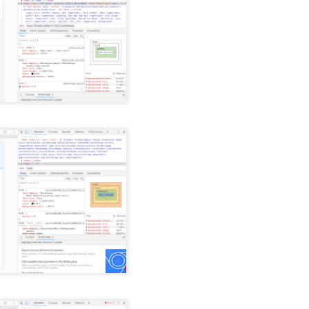
Karolína Blažková: „Člověk to asi musí mít rád.“ Jak
UG
5
se v pražské garsonce žije učiteli hudby s třiceti tisíci
měsíčně
í děti hrát na kytaru, vydělává kolem 32 tisíc čistého a sám v Praze
dlí jen díky obecnímu bytu. Pro třiatřicetiletého Martina je vlastní
dlení těžko představitelné. Místo toho šetří, přivydělává si hudbou
doufá, že si jednou pořídí maringotku.
Tobiáš Pospíchal: Brněnský starosta prosadil do čela
UG
5
školy svého známého, oba kandidují za Motoristy.
Střet zájmů odmítá
ditelem základní školy v Brně-Bystrci se stal Jaromír Špaček, jehož
běr si před komisí prosadil starosta městské části Tomáš Kratochvíl.
ba muži v loňském roce společně kandidovali za Motoristy. Podle
otikorupčního analytika vyvolávají okolnosti Špačkova výběru
chyby, sám starosta pak odmítá, že by hrála politická blízkost při
běru roli.