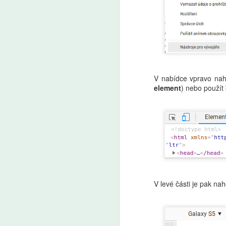
Markéta Lankašová:
AUG
6
Ministr Plaga chce
zachovat přípravné
třídy. Je to chaos,
stěžují si ředitelé škol
V nabídce vpravo nah
element
) nebo použít
Přípravné třídy pomáhají dětem
s přechodem ze školky do
základní školy. Od roku 2029
A
měly kvůli zpřísnění odkladů
zaniknout, ministr školství Plaga
chce však rozhodnutí zrušit
Še
a přípravky zachovat. Ředitelé
z 
škol i odborníci to vítají, jen jim
Za
vadí zatím nejasná koncepce.
kt
Ze
V levé části je pak na