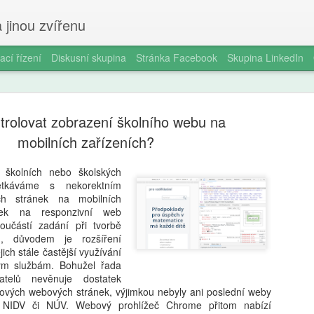
 jinou zvířenu
ací řízení
Diskusní skupina
Stránka Facebook
Skupina LinkedIn
trolovat zobrazení školního webu na
mobilních zařízeních?
m školních nebo školských
tkáváme s nekorektním
Milan Haus
AUG
h stránek na mobilních
6
zkratek: Pr
vek na responzivní web
oučástí zadání při tvorbě
kompetence
, důvodem je rozšíření
jich stále častější využívání
občanství)
ým službám. Bohužel řada
atelů nevěnuje dostatek
Zazvonil zvonec a kritickém
nových webových stránek, výjimkou nebyly ani poslední weby
vzdělávání, kde už se nemu
NIDV či NÚV. Webový prohlížeč Chrome přitom nabízí
Proč se učit, když stačí n 