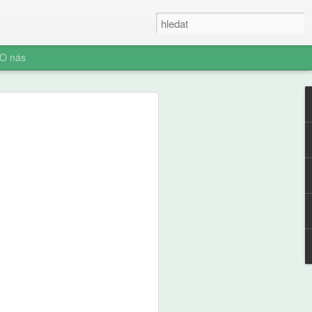
O nás
ner: Iluze rychlých
oč AI není digitální
 (ani digitální
u myšlení je konec. Vítejte v nové éře
síte namáhat: robot to vyřeší za vás.
prompt a 'AI' je vaše? Představujeme