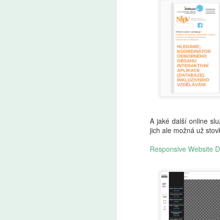
A
Fa
pl
je
Pr
Pa
v
v 
A jaké další online s
A
jich ale možná už stovk
AI
Responsive Website D
ro
Uč
Žá
m