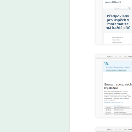
A
Uč
by
by
a 
A
Ře
vý
O
pr
po
vý