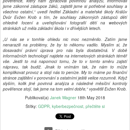
pověřence, který nám zpracoval povinnou analýzu, informovali
jsme zákonné zástupce žáků, zajistili jsme si potřebné souhlasy a
všechno ostatní,“ uvedl ředitel Základní a mateřské školy Králův
Dvůr Evžen Krob s tím, že souhlasy zákonných zástupců dětí
ohledně focení a uveřejňování fotografií dětí na webových
stránkách už měla základní škola i v dřívějších letech.
„U nás se v tomhle ohledu nic moc nezměnilo. Zatím jsme
nenarazili na problémy, že by to někomu vadilo. Myslím si, že
dosavadní právní úprava pro nás byla dostatečná. V době
informačních technologií najdete na internetových stránkách téměř
vše. Jestli to má napomoci tomu, že to v tomto směru zajistí
nápravu, tak budiž. Jinak to vnímám tak, že nám to může
komplikovat provoz a stojí nás to peníze. My to máme po finanční
stránce zajištění v porovnání s ostatními ještě velice rozumně. Když
slyším, kolik jiné povinná analýza a následné měsíční kontroly
pověřence stojí, tak jsme na tom velmi dobře,“ vysvětlil Evžen Krob.
Publikoval(a)
Janek Wagner
18th May 2018
Štítky:
GDPR
kyberbezpečnost
přečtěte si