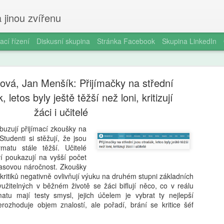
 jinou zvířenu
ací řízení
Diskusní skupina
Stránka Facebook
Skupina LinkedIn
ová, Jan Menšík: Přijímačky na střední
, letos byly ještě těžší než loni, kritizují
žáci i učitelé
zbuzují přijímací zkoušky na
Milan Haus
AUG
tudenti si stěžují, že jsou
6
matu stále těžší. Učitelé
zkratek: Pr
ví poukazují na vyšší počet
časovou náročnost. Zkoušky
kompetence
kritiků negativně ovlivňují výuku na druhém stupni základních
občanství)
yužitelných v běžném životě se žáci biflují něco, co v reálu
atu mají testy smysl, jejich účelem je vybrat ty nejlepší
Zazvonil zvonec a kritickém
nerozhoduje objem znalostí, ale pořadí, brání se kritice šéf
vzdělávání, kde už se nemu
Proč se učit, když stačí n 