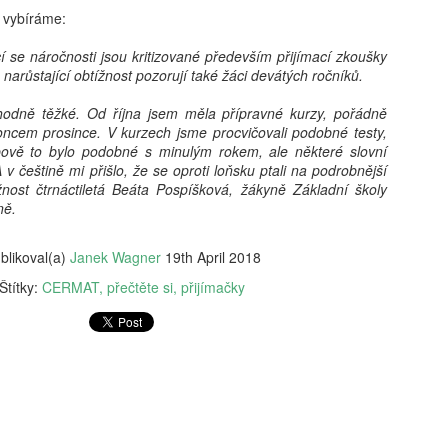
vám revoluční koncept: 'Dig
vybíráme:
beztrestně co? Podvádět? T
v koutě a hroutí se pod tíh
cí se náročnosti jsou kritizované především přijímací zkoušky
nezpracovaných esejů, vy 
 narůstající obtížnost pozorují také žáci devátých ročníků.
algoritmy, aby za vás vytv
hodnoty, etiku a integritu;
 hodně těžké. Od října jsem měla přípravné kurzy, pořádně
místo. Naše motto? Plagiáto
oncem prosince. V kurzech jsme procvičovali podobné testy,
je jen další slovo pro len
ypově to bylo podobné s minulým rokem, ale některé slovní
úspěchu a staňte se hrdým 
A v češtině mi přišlo, že se oproti loňsku ptali na podrobnější
je pro vás nejlepší. Budouc
ížnost čtrnáctiletá Beáta Pospíšková, žákyně Základní školy
u toho nesmíte chybět. Stáh
ně.
budoucnost ještě dnes!
blikoval(a)
Janek Wagner
19th April 2018
Štítky:
CERMAT
přečtěte si
přijímačky