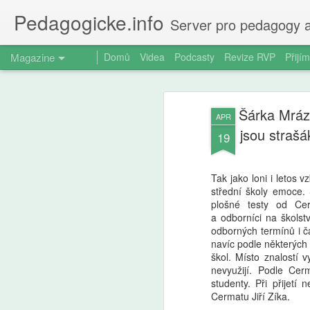
Pedagogicke.info
Server pro pedagogy a
Magazine
Domů
Videa
Podcasty
Revize RVP
Přijím
Šárka Mráz
APR
jsou strašák
19
Tak jako loni i letos v
střední školy emoce. S
plošné testy od Cer
a odborníci na školst
odborných termínů i 
navíc podle některých 
škol. Místo znalostí v
nevyužijí. Podle Cerm
studenty. Při přijetí 
Cermatu Jiří Zíka.