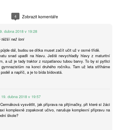
4
Zobrazit komentáře
Jaroslav Mašek:
24. 8.: Online
AUG
AUG
6
6
Trojský medvídek:
workshop – AI do ŠVP
význam lidské výchovy
(bez omáčky a
9. dubna 2018 v 19:28
v době dětských AI
nesmyslů)
ě těžší než loni
společníků
Jak smysluplně zapojit umělou
e půjde dál, budou se dítka muset začít učit už v osmé třídě.
inteligenci do tvorby a aktualizace
Jak u dětí rozvíjet vztahy,
atu snad upadli na hlavu. Ještě nevychladly hlavy z maturitní
ŠVP? Online workshop je určený
zvídavost a celoživotní učení
, a už je tady traktor z rozpatlanou tubou barvy. To by si pytlici
pro pracovníky škol, kteří chtějí
v éře AI? Renomovaná pediatrička
Ondřej Šteffl: Slepá místa rodičů, 5. část, Věci, o
ni gymnazistům na konci druhého ročníku. Tam už leta stříháme
UG
postupovat systematicky,
Dana Suskind nabízí odpovědi ve
 podél a napříč, a je to bída bídovatá.
6
bezpečně a s reálným dopadem.
kterých věda dobře ví, ale vy možná ne
své nové knize, která je
Získáte: konkrétní scénáře využití
základním průvodcem nejen pro
stý den dovolené, prší. Táta si po snídani otevře mobil. Přišel mail
AI ve ŠVP, přehled rizik a jak je
rodiče.
práce — nic hrozného, ale bude to průšvih a vyřešit se to teď nedá.
řídit, ukázky využitelné ihned ve
vře mobil, neřekne nic. Jen si sedne a začne mlčky skládat plavky,
škole, inspiraci pro práci celého
19. dubna 2018 v 19:57
eré nikdo skládat nechtěl. Máma se po chvíli zeptá, co je. „Nic."
sboru.
ptá se ještě jednou, ostřeji. Táta odpoví ještě kratší větou.
Cermáková vysvětlit, jak příprava na přijímačky, při které si žáci
taxi komplexně zopakovat učivo, narušuje komplexní přípravu na
ední škole?