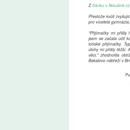
Z
článku v Aktuálně.cz
Přestože kvůli zvyšují
pro víceletá gymnázia,
"Přijímačky mi přišly
jsem se začala učit k
loňské přijímačky. T
úlohy mi přišly těžší. 
věci," zhodnotila obt
Bakalovo nábřeží v Br
Pu