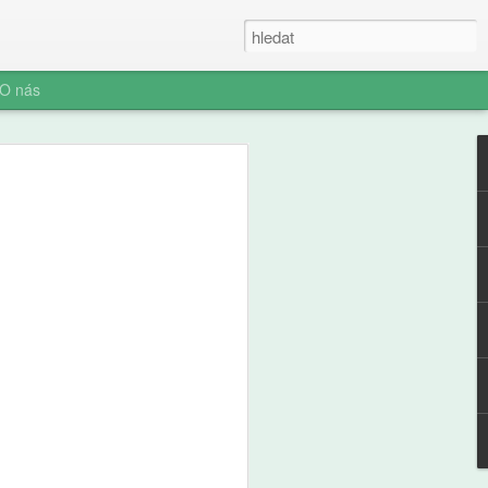
O nás
ner: Iluze rychlých
oč AI není digitální
 (ani digitální
u myšlení je konec. Vítejte v nové éře
síte namáhat: robot to vyřeší za vás.
prompt a 'AI' je vaše? Představujeme