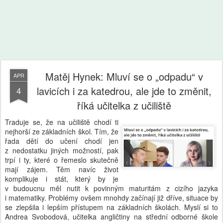
Matěj Hynek: Mluví se o „odpadu“ v
APR
lavicích i za katedrou, ale jde to změnit,
4
říká učitelka z učiliště
Traduje se, že na učiliště chodí ti
nejhorší ze základních škol. Tím, že
řada dětí do učení chodí jen
z nedostatku jiných možností, pak
trpí i ty, které o řemeslo skutečně
mají zájem. Těm navíc život
komplikuje i stát, který by je
v budoucnu měl nutit k povinným maturitám z cizího jazyka
i matematiky. Problémy ovšem mnohdy začínají již dříve, situace by
se zlepšila i lepším přístupem na základních školách. Myslí si to
Andrea Svobodová, učitelka angličtiny na střední odborné škole