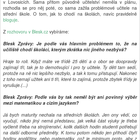
v Lovosicích. Sama přitom původně učitelství neměla v plánu,
rozhodla se pro něj poté, co sama zažila problémové učitele na
střední škole. O tom, jak to chodí na školách, navíc pravidelně
bloguje
.
Z
rozhovoru v Blesk.cz
vybíráme:
Blesk Zprávy: Je podle vás hlavním problémem to, že na
učiliště chodí školáci, kterým zkrátka nic jiného nezbývá?
Hraje to roli. Když máte ve třídě 25 dětí a o obor se doopravdy
zajímají tři, tak je to demotivující i pro ty učitele. Ty děti tam sedí,
protože na ně nic lepšího nezbylo, a tak k tomu přistupují. Nakonec
z toho nemají užitek ani ti tři, které to zajímá, protože zbytek třídy je
vyrušuje.(...)
Blesk Zprávy: Podle vás by tak neměl být ani povinný výběr
mezi matematikou a cizím jazykem?
Já bych maturity nechala na středních školách. Jen ony vědí, co
vyučují, nikdo jiný nemá představu, jak velká část výuky je třeba
vyčlenit třeba na strojírenství, kolik dalších hodin studenti potřebují
na další odborné předměty. K tomu potom někdo jen přihodí čtyři
hodiny angličtiny, nebo matematiky, což je minimum proto, aby z