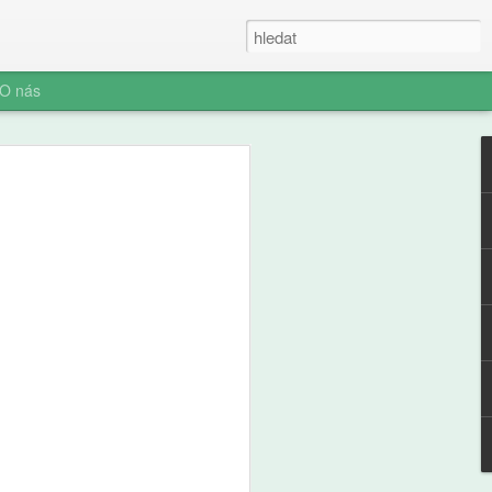
O nás
e a zdraví
ých: výsledky
ální studie ABCD
ní socializace představuje rozhodnutí o
telefonu jeden z nejvýznamnějších
ího i jeho rodiny. Pro pedagogickou obec
aví je pochopení časování tohoto kroku