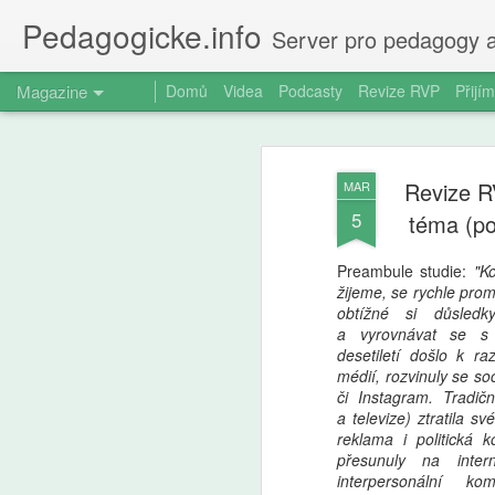
Pedagogicke.info
Server pro pedagogy a
Magazine
Domů
Videa
Podcasty
Revize RVP
Přijím
Revize R
MAR
5
téma (po
Preambule studie:
"K
žijeme, se rychle prom
obtížné si důsled
a vyrovnávat se s
desetiletí došlo k r
médií, rozvinuly se so
či Instagram. Tradič
a televize) ztratila sv
reklama i politická
přesunuly na inter
interpersonální ko