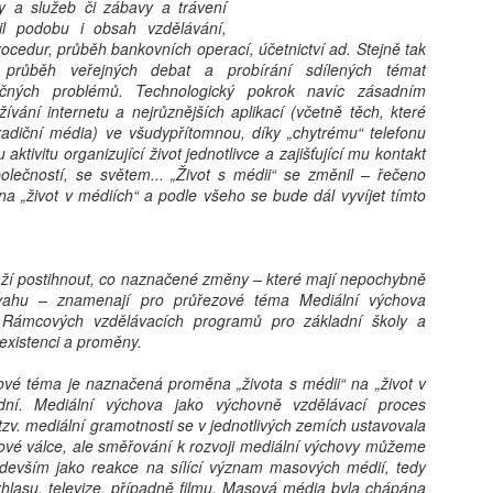
kritické, neboť formuje bud
y a služeb či zábavy a trávení
determinovat trajektorii fy
il podobu i obsah vzdělávání,
syntéza vychází z nejnověj
ocedur, průběh bankovních operací, účetnictví ad. Stejně tak
akt pořízení telefonu v do
průběh veřejných debat a probírání sdílených témat
bezprostřední spouštěč kli
ečných problémů. Technologický pokrok navíc zásadním
s sebou jasně prokazatelné 
vání internetu a nejrůznějších aplikací (včetně těch, které
Klíčovým rozlišovacím prvkem
 tradiční média) ve všudypřítomnou, díky „chytrému“ telefonu
oddělení pouhého vlastnictv
 aktivitu organizující život jednotlivce a zajišťující mu kontakt
následného užívání. Ukazuj
společností, se světem... „Život s médii“ se změnil – řečeno
může sloužit jako relativn
„život v médiích“ a podle všeho se bude dál vyvíjet tímto
nebezpečí pro wellbeing ad
stráveného u obrazovky a v
vyžaduje hlubší metodologi
aží postihnout, co naznačené změny – které mají nepochybně
vahu – znamenají pro průřezové téma Mediální výchova
u Rámcových vzdělávacích programů pro základní školy a
existenci a proměny.
ové téma je naznačená proměna „života s médii“ na „život v
dní. Mediální výchova jako výchovně vzdělávací proces
 tzv. mediální gramotnosti se v jednotlivých zemích ustavovala
ové válce, ale směřování k rozvoji mediální výchovy můžeme
ředevším jako reakce na sílící význam masových médií, tedy
ozhlasu, televize, případně filmu. Masová média byla chápána