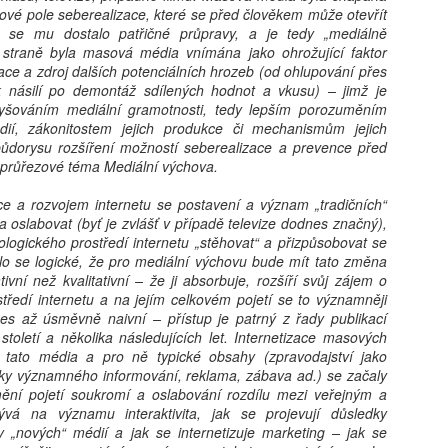
nové pole seberealizace, které se před člověkem může otevřít
 se mu dostalo patřičné průpravy, a je tedy „mediálně
straně byla masová média vnímána jako ohrožující faktor
Karolína Blažková:
Tobiáš Pospíchal:
AUG
AUG
ulace a zdroj dalších potenciálních hrozeb (od ohlupování přes
5
5
„Člověk to asi musí mít
Brněnský starosta
k násilí po demontáž sdílených hodnot a vkusu) – jimž je
vyšováním mediální gramotnosti, tedy lepším porozuměním
rád.“ Jak se v pražské
prosadil do čela školy
í, zákonitostem jejich produkce či mechanismům jejich
garsonce žije učiteli
svého známého, oba
ůdorysu rozšíření možností seberealizace a prevence před
hudby s třiceti tisíci
kandidují za Motoristy.
i průřezové téma Mediální výchova.
měsíčně
Střet zájmů odmítá
ce a rozvojem internetu se postavení a význam „tradičních“
Učí děti hrát na kytaru, vydělává
Ředitelem základní školy v Brně-
 oslabovat (byť je zvlášť v případě televize dodnes značný),
kolem 32 tisíc čistého a sám
Bystrci se stal Jaromír Špaček,
Milan Hausner: AI Act ve škole: Připravte se na nový
UG
ologického prostředí internetu „stěhovat“ a přizpůsobovat se
v Praze bydlí jen díky obecnímu
jehož výběr si před komisí
4
svět, nebo se připravte na konec II.
o se logické, že pro mediální výchovu bude mít tato změna
bytu. Pro třiatřicetiletého Martina
prosadil starosta městské části
tivní než kvalitativní – že ji absorbuje, rozšíří svůj zájem o
je vlastní bydlení těžko
Tomáš Kratochvíl. Oba muži v
 Act se tváří jako hasičák, který chrlí formuláře místo pěny. Regulace
tředí internetu a na jejím celkovém pojetí se to významněji
představitelné. Místo toho šetří,
loňském roce společně
zdává certifikáty, zatímco serverovna hoří v přímém přenosu.
es až úsměvně naivní – přístup je patrný z řady publikací
přivydělává si hudbou a doufá, že
kandidovali za Motoristy. Podle
itel‑úředník s razítkem „Compliance“ hledá smysl v kouři paragrafů.
toletí a několika následujících let. Internetizace masových
si jednou pořídí maringotku.
protikorupčního analytika
k si dělá selfie s robotem, protože „riziko je cool“. A škola? Ta si
 tato média a pro ně typické obsahy (zpravodajství jako
vyvolávají okolnosti Špačkova
yslí, že bezpečnost začíná podpisem, ne pochopením.
sky významného informování, reklama, zábava ad.) se začaly
výběru pochyby, sám starosta pak
mění pojetí soukromí a oslabování rozdílu mezi veřejným a
odmítá, že by hrála politická
vá na významu interaktivita, jak se projevují důsledky
blízkost při výběru roli.
ity „nových“ médií a jak se internetizuje marketing – jak se