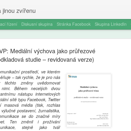
 jinou zvířenu
ací řízení
Diskusní skupina
Stránka Facebook
Skupina LinkedIn
VP: Mediální výchova jako průřezové
dkladová studie – revidovaná verze)
omunikační prostředí, ve kterém
ěňuje – tak rychle, že je pro nás
Smartphon
AUG
ky těchto změny uvědomovat
5
čtrnáctilet
 nimi. Během necelých dvou
azantnímu nástupu internetových
longitudin
ciální sítě typu Facebook, Twitter
ní masová média (tisk, rozhlas
V éře všudypřítomné digitál
é výlučné postavení, žurnalistika,
pořízení prvního chytrého 
 komunikace se do značné míry
milníků v životě dospívajíc
net. Ten změnil i prožívání
a odborníky na duševní zdr
munikace, stejně jako tvář