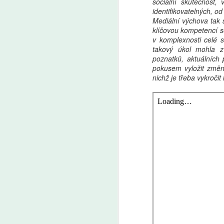
sociální skutečnost,
z Učitelské platformy a ředitelka
A
identifikovatelných, od 
Základní školy Pod Beckovem
Mediální výchova tak s
Petra Mazancová.
klíčovou kompetencí s
Z
v komplexnosti celé s
p
takový úkol mohla z
us
poznatků, aktuálních 
d
pokusem vyložit změny
o
nichž je třeba vykroči
J
le
ad
A
So
p
vz
no
v
be
Ne
v
e