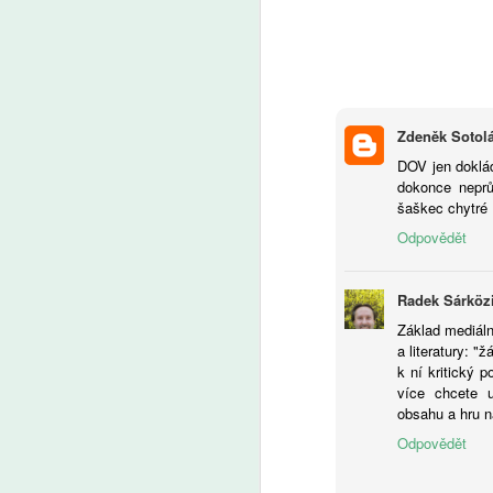
al
A
V
sy
Zdeněk Sotol
te
v
DOV jen doklád
o
dokonce neprů
su
šaškec chytré 
p
Odpovědět
po
h
j
A
Radek Sárköz
pe
kl
Základ mediál
te
a literatury: 
m
P
k ní kritický 
uč
více chcete u
op
obsahu a hru na
Odpovědět