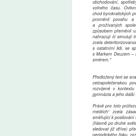
obchodování, spotřeb
volného času. Ovlivn
chod byrokratických pr
proměnil povahu a 
a prožívaných spol
způsobem přeměnil uží
nahrazují či simulují
zcela deteritorizovanou
s ostatními lidi, se 
s Markem Deuzem – na 
směrem."
Předložený text se sn
celospolečenskou po
rozvíjené v kontext
gymnázia a jeho další 
Právě pro toto průřez
médiích“ zcela zása
směřující k posilování
(hlavně po druhé svět
sledovat již dříve) p
periodického tisku, r