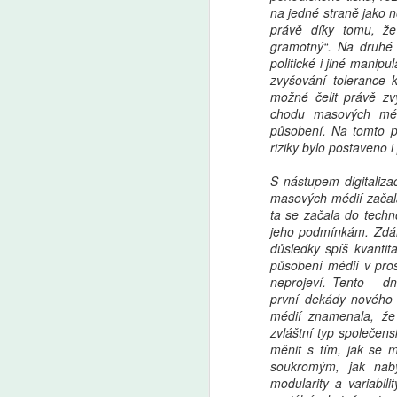
na jedné straně jako 
právě díky tomu, že
gramotný“. Na druhé 
Pro a proti: Devátá
AUG
politické i jiné manip
5
třída má smysl, tvrdí
zvyšování tolerance 
Mazancová. Šmahel:
možné čelit právě z
chodu masových médi
Zrušení nejde stavět
působení. Na tomto p
na tom, že ušetříme 50
riziky bylo postaveno 
miliard
S nástupem digitaliza
Premiér Andrej Babiš (ANO) a
masových médií začala
předseda Sněmovny Tomio
A
ta se začala do techn
Okamura (SPD) mluví o zkrácení
jeho podmínkám. Zdál
povinné školní docházky
důsledky spíš kvantita
a zrušení devátých tříd. „Není
AI
působení médií v pros
možné to stavět na tom, že
ro
neprojeví. Tento – dn
ušetříme 50 miliard,“ namítá
Uč
první dekády nového s
ředitel Základní školy Plaňany
Žá
médií znamenala, že
Martin Šmahel. „Nám ani tak
m
zvláštní typ společen
nejde o to, jestli do nich znalosti
měnit s tím, jak se 
nacpeme za osm, nebo za devět
soukromým, jak nabý
let, ale jestli je s nimi naučíme
modularity a variabil
pracovat,“ říká v Pro a proti