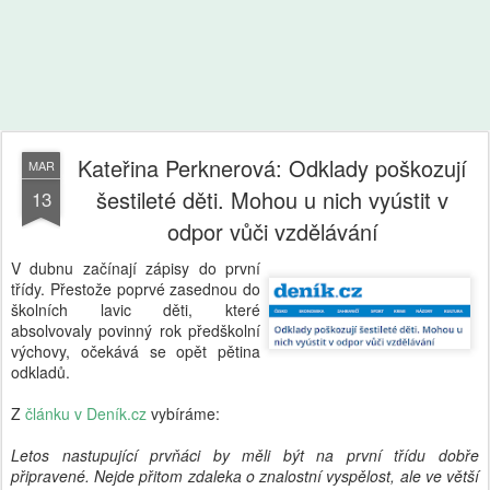
Kateřina Perknerová: Odklady poškozují
MAR
šestileté děti. Mohou u nich vyústit v
13
odpor vůči vzdělávání
V dubnu začínají zápisy do první
třídy. Přestože poprvé zasednou do
školních lavic děti, které
absolvovaly povinný rok předškolní
výchovy, očekává se opět pětina
odkladů.
Z
článku v Deník.cz
vybíráme:
Letos nastupující prvňáci by měli být na první třídu dobře
připravené. Nejde přitom zdaleka o znalostní vyspělost, ale ve větší