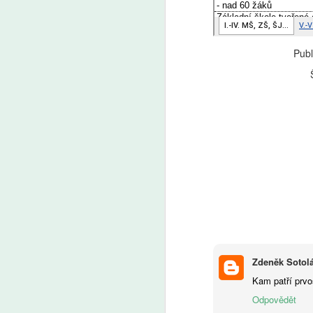
Publ
A
U
in
tu
A
Še
Zdeněk Sotol
z 
Za
Kam patří prvo
kt
Odpovědět
Ze