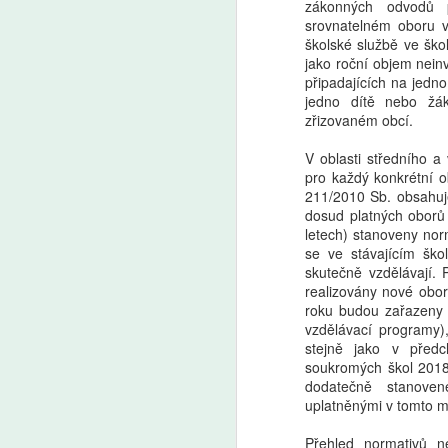
zákonných odvodů p
srovnatelném oboru v
školské službě ve šk
jako roční objem nein
připadajících na jedn
jedno dítě nebo žák
zřizovaném obcí.
V oblasti středního a
pro každý konkrétní o
211/2010 Sb. obsahuje
dosud platných oborů 
letech) stanoveny nor
se ve stávajícím ško
skutečně vzdělávají
realizovány nové obor
roku budou zařazeny 
vzdělávací programy)
stejně jako v před
soukromých škol 2018,
dodatečně stanove
uplatněnými v tomto ma
Přehled normativů ne