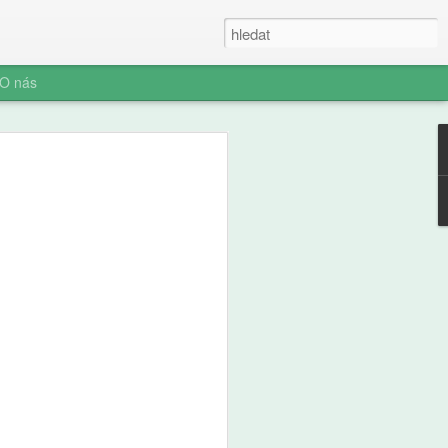
O nás
fl: Slepá místa
část, Věci, o kterých
 ví, ale vy možná ne
těj, devět let, dostal na starost stan.
tu, dvě minuty ji otáčí. Táta to
lám, ať tu nejsme do večera." Stan stojí
kládá dříví do komínku, kouří to,