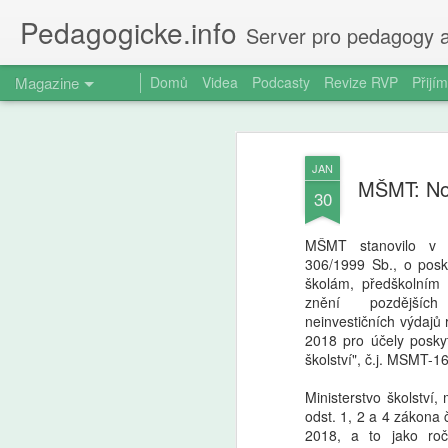
Pedagogicke.info
Server pro pedagogy a
Magazine
Domů
Videa
Podcasty
Revize RVP
Přijím
JAN
MŠMT: Nor
30
MŠMT stanovilo v 
306/1999 Sb., o pos
školám, předškolním
znění pozdějších
neinvestičních výdajů 
2018 pro účely posk
školství", č.j. MSMT-1
Ministerstvo školství
odst. 1, 2 a 4 zákona 
2018, a to jako roč