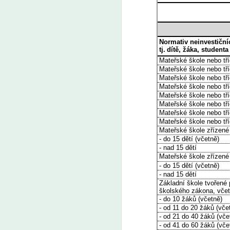
Inspirovat se může například ve
Francii, kde už tento zákaz platí.
„Děti na to reagují velmi dobře.
Tím, že to platí pro všechny a
A
nikdo nemá žádnou výhodu, tak to
pro ně ani není téma,” říká Eva
Ja
Angibaud, Češka dlouhodobě
R
žijící ve Francii.
kn
A
Ja
On
s
sc
ih