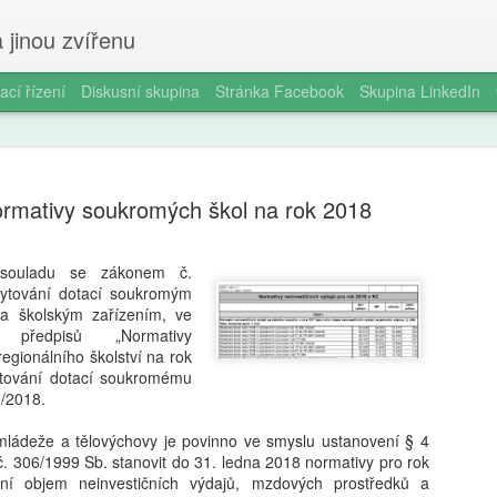
 jinou zvířenu
ací řízení
Diskusní skupina
Stránka Facebook
Skupina LinkedIn
mativy soukromých škol na rok 2018
souladu se zákonem č.
kytování dotací soukromým
Ondřej Štef
AUG
 a školským zařízením, ve
7
rodičů, 6. 
 předpisů „Normativy
regionálního školství na rok
věda dobře
ytování dotací soukromému
6/2018.
Jedno odpoledne v kempu. Ma
Vytáhne tyčky, rozloží plach
, mládeže a tělovýchovy je povinno ve smyslu ustanovení § 4
nevydrží. „Počkej, já ti udě
č. 306/1999 Sb. stanovit do 31. ledna 2018 normativy pro rok
za pět minut. Oheň. Matěj s
ní objem neinvestičních výdajů, mzdových prostředků a