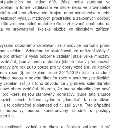
nechytá. „Dej to sem, takhle
řipadajících na jedno dítě, žáka nebo studenta ve
První se roztrhne. „Nech to
zdělání a formě vzdělávání ve škole nebo ve srovnatelné
v koši."
olském zařízení zřizovaném krajem nebo ministerstvem nebo
vestičních výdajů, mzdových prostředků a zákonných odvodů
o dítě ve srovnatelné mateřské škole zřizované obcí nebo na
a ve srovnatelné školské službě ve školském zařízení
 vyššího odborného vzdělávání se stanovuje normativ přímo
bor vzdělání. Vzhledem ke skutečnosti, že nařízení vlády č.
 pro střední a vyšší odborné vzdělání stále velké množství
vzdělání, jsou v tomto materiálu (stejně jako v předchozích
mativy pro rok 2018 pouze pro ty obory vzdělání, ve kterých
lním roce (tj. ve školním roce 2017/2018) žáci a studenti
. Pokud budou v novém školním roce v soukromých školách
y vzdělání (ať již z toho důvodu, že v průběhu kalendářního
nové obory vzdělání, či proto, že budou akreditovány nové
, pro které nejsou stanoveny normativy, bude tato situace
chozích letech řešena vydáním „dodatku“ k normativům
 a to dodatečně s platností od 1. září 2018. Tyto případné
né normativy budou konstruovány shodně s postupy
teriálu.
investičních výdajů pro školy a školská zařízení, která