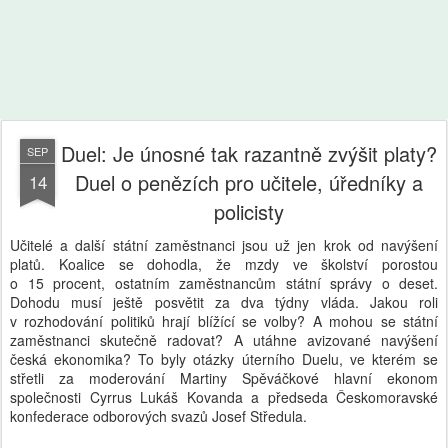
Duel: Je únosné tak razantně zvýšit platy?
SEP
Duel o penězích pro učitele, úředníky a
14
policisty
Učitelé a další státní zaměstnanci jsou už jen krok od navýšení
platů. Koalice se dohodla, že mzdy ve školství porostou
o 15 procent, ostatním zaměstnancům státní správy o deset.
Dohodu musí ještě posvětit za dva týdny vláda. Jakou roli
v rozhodování politiků hrají blížící se volby? A mohou se státní
zaměstnanci skutečně radovat? A utáhne avizované navýšení
česká ekonomika? To byly otázky úterního Duelu, ve kterém se
střetli za moderování Martiny Spěváčkové hlavní ekonom
společnosti Cyrrus Lukáš Kovanda a předseda Českomoravské
konfederace odborových svazů Josef Středula.