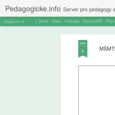
Pedagogicke.info
Server pro pedagogy a
Magazine
Domů
Videa
Podcasty
Revize RVP
Přijím
APR
MŠMT: 
5