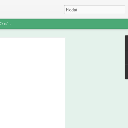
O nás
fl: Slepá místa
část, Věci, o kterých
 ví, ale vy možná ne
těj, devět let, dostal na starost stan.
tu, dvě minuty ji otáčí. Táta to
lám, ať tu nejsme do večera." Stan stojí
kládá dříví do komínku, kouří to,