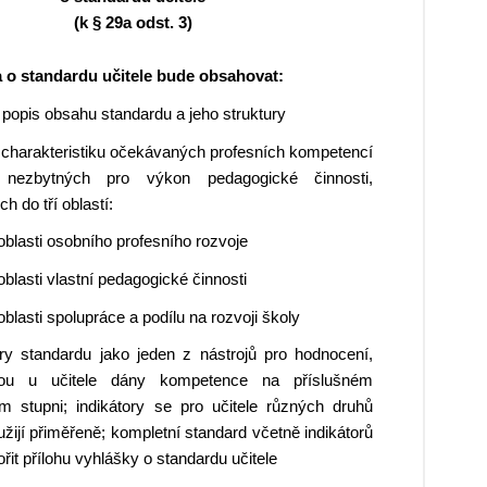
nechytá. „Dej to sem, takhle
První se roztrhne. „Nech to
v koši."