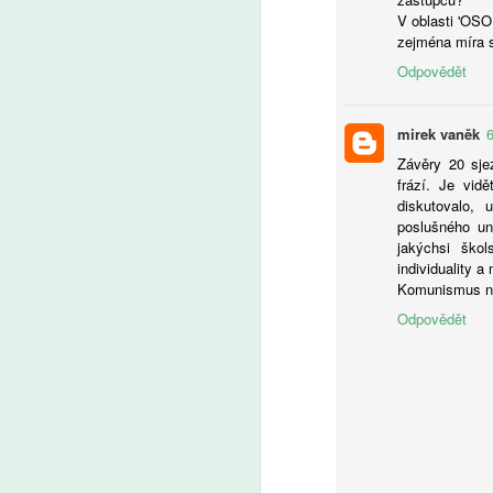
V oblasti 'O
zejména míra s
Odpovědět
A
mirek vaněk
U
Závěry 20 sjez
in
frází. Je vid
tu
diskutovalo, u
poslušného un
jakýchsi škol
individuality a
Komunismus nez
Odpovědět
A
Še
z 
Za
kt
Ze