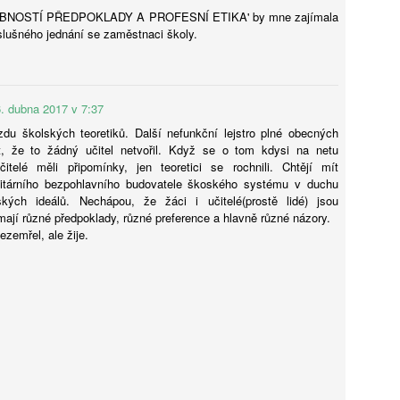
SOBNOSTÍ PŘEDPOKLADY A PROFESNÍ ETIKA' by mne zajímala
lušného jednání se zaměstnaci školy.
Petr Koubský: AI už teď píše lépe než většina lidí.
UG
6
Popíráním ani výsměchem to nezměníme
6. dubna 2017 v 7:37
míte se písemně vyjadřovat aspoň stejně dobře jako umělá
du školských teoretiků. Další nefunkční lejstro plné obecných
teligence? Jestli ne, neohrnujte nad ní nos. A jestli ano, schovejte si
ět, že to žádný učitel netvořil. Když se o tom kdysi na netu
to otázku a odpovězte si na ni znovu asi tak za rok.
čitelé měli připomínky, jen teoretici se rochnili. Chtějí mít
itárního bezpohlavního budovatele škoského systému v duchu
ských ideálů. Nechápou, že žáci i učitelé(prostě lidé) jsou
 mají různé předpoklady, různé preference a hlavně různé názory.
emřel, ale žije.
Ondřej Šteffl: Slepá místa rodičů, 5. část, Věci, o
UG
6
kterých věda dobře ví, ale vy možná ne
stý den dovolené, prší. Táta si po snídani otevře mobil. Přišel mail
práce — nic hrozného, ale bude to průšvih a vyřešit se to teď nedá.
vře mobil, neřekne nic. Jen si sedne a začne mlčky skládat plavky,
eré nikdo skládat nechtěl. Máma se po chvíli zeptá, co je. „Nic."
ptá se ještě jednou, ostřeji. Táta odpoví ještě kratší větou.