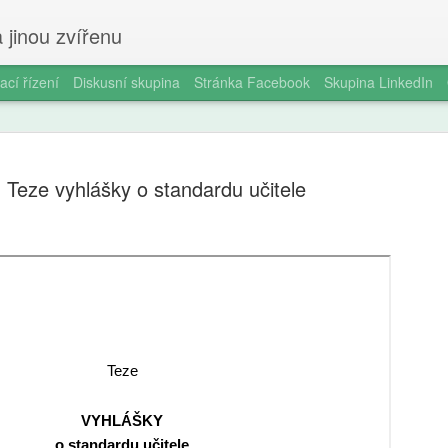
 jinou zvířenu
ací řízení
Diskusní skupina
Stránka Facebook
Skupina LinkedIn
Teze vyhlášky o standardu učitele
Ondřej Štef
AUG
7
rodičů, 6. 
věda dobře
Jedno odpoledne v kempu. Ma
Vytáhne tyčky, rozloží plach
nevydrží. „Počkej, já ti udě
za pět minut. Oheň. Matěj s