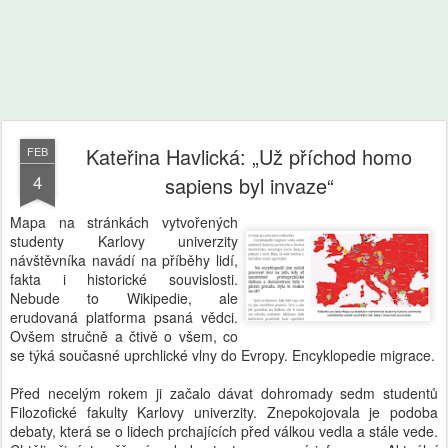
Kateřina Havlická: „Už příchod homo
FEB
4
sapiens byl invaze“
Mapa na stránkách vytvořených
studenty Karlovy univerzity
návštěvníka navádí na příběhy lidí,
fakta i historické souvislosti.
Nebude to Wikipedie, ale
erudovaná platforma psaná vědci.
Ovšem stručně a čtivě o všem, co
se týká současné uprchlické vlny do Evropy. Encyklopedie migrace.
Před necelým rokem ji začalo dávat dohromady sedm studentů
Filozofické fakulty Karlovy univerzity. Znepokojovala je podoba
debaty, která se o lidech prchajících před válkou vedla a stále vede.