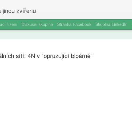
 jinou zvířenu
ací řízení
Diskusní skupina
Stránka Facebook
Skupina LinkedIn
lních sítí: 4N v "opruzující blbárně"
Milan Haus
AUG
6
zkratek: Pr
kompetence
občanství)
Zazvonil zvonec a kritickém
vzdělávání, kde už se nemu
Proč se učit, když stačí n 