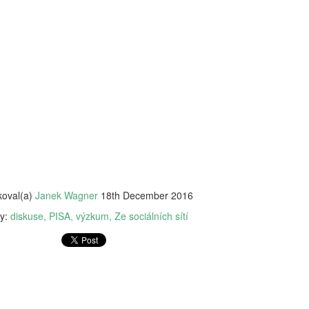
vám revoluční koncept: 'Dig
beztrestně co? Podvádět? T
v koutě a hroutí se pod tíh
nezpracovaných esejů, vy 
algoritmy, aby za vás vytv
hodnoty, etiku a integritu;
místo. Naše motto? Plagiáto
je jen další slovo pro len
úspěchu a staňte se hrdým 
je pro vás nejlepší. Budouc
u toho nesmíte chybět. Stáh
budoucnost ještě dnes!
koval(a)
Janek Wagner
18th December 2016
ky:
diskuse
PISA
výzkum
Ze sociálních sítí