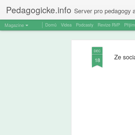
Pedagogicke.info
Server pro pedagogy a
Magazine
Domů
Videa
Podcasty
Revize RVP
Přijím
DEC
Ze sociá
18