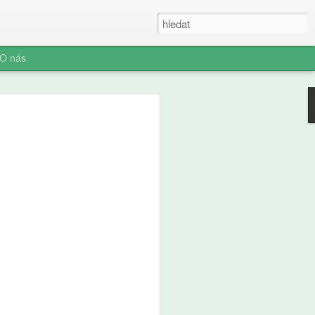
O nás
ner: Iluze rychlých
oč AI není digitální
 (ani digitální
u myšlení je konec. Vítejte v nové éře
síte namáhat: robot to vyřeší za vás.
prompt a 'AI' je vaše? Představujeme