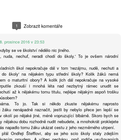
Jaroslav Mašek:
24. 8.: Online
AUG
AUG
6
6
Trojský medvídek:
1
Zobrazit komentáře
workshop – AI do ŠVP
význam lidské výchovy
(bez omáčky a
v době dětských AI
nesmyslů)
8. prosince 2016 v 23:53
společníků
Jak smysluplně zapojit umělou
kdyby se ve školství nědělo nic jiného.
inteligenci do tvorby a aktualizace
Jak u dětí rozvíjet vztahy,
, nuda, nechuť, neradi chodí do školy.' To je ovšem národní
ŠVP? Online workshop je určený
zvídavost a celoživotní učení
pro pracovníky škol, kteří chtějí
v éře AI? Renomovaná pediatrička
kladních škol nepokračuje dál v tom 'nezájmu, nudě, nechuti a
Ondřej Šteffl: Slepá místa rodičů, 5. část, Věci, o
UG
postupovat systematicky,
Dana Suskind nabízí odpovědi ve
 do školy' na nějakém typu střední školy? Kolik žáků nemá
6
bezpečně a s reálným dopadem.
kterých věda dobře ví, ale vy možná ne
své nové knize, která je
em o maturitní obory? A kolik jich dál nepokračuje na vysoké
Získáte: konkrétní scénáře využití
základním průvodcem nejen pro
arputile zkouší i mnohá léta nad nezbytný rámec unudit se
stý den dovolené, prší. Táta si po snídani otevře mobil. Přišel mail
AI ve ŠVP, přehled rizik a jak je
rodiče.
chutí až k nějakému tomu titulu, nejlépe nějakým aspoň trošku
práce — nic hrozného, ale bude to průšvih a vyřešit se to teď nedá.
řídit, ukázky využitelné ihned ve
působem?
vře mobil, neřekne nic. Jen si sedne a začne mlčky skládat plavky,
škole, inspiraci pro práci celého
blbárna. To jo. Tak si někdo zkuste nějakému naprosto
eré nikdo skládat nechtěl. Máma se po chvíli zeptá, co je. „Nic."
sboru.
žáku nenápadně naznačit, jestli by nebylo přece jen lepší se
ptá se ještě jednou, ostřeji. Táta odpoví ještě kratší větou.
v okolí po nějaké jiné, méně vopruzující blbárně. Skoro bych se
vy nějakou dobu rozhodně nudit nebudete, a mnohokrát proklejete
 vás napadlo tomu žáku ukázat cestu z jeho nezměrného utrpení.
přál Ondřeji Štefflovi, aby se jeho scio školy staly zdejším
lávacím proudem. A vůbec nechápu, proč rodiče usužovaných