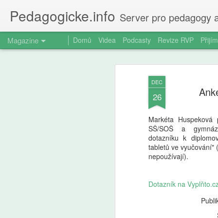
Pedagogicke.info
Server pro pedagogy a
Magazine
Domů
Videa
Podcasty
Revize RVP
Přijím
DEC
Anke
26
Markéta Huspeková p
SŠ/SOŠ a gymnázi
dotazníku k diplomo
tabletů ve vyučování" (
nepoužívají).
Dotazník na Vyplňto.c
Publi