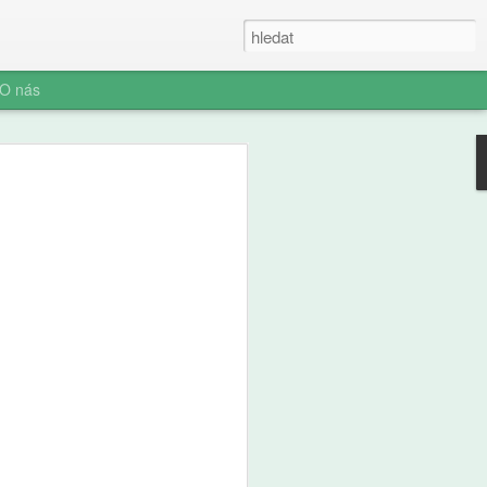
O nás
sner: Reforma 8+2
ologický zázrak: Proč
vá vlastně pravdu
zd)
plné slibů, nebo jen další mlha? Když
na tiskových konferencích, často to
o pro veřejnost. Sledovat, jak se