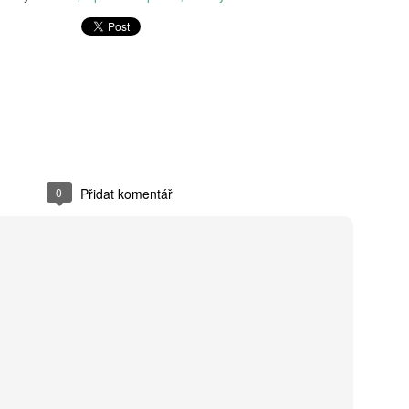
velkolepé vize rozpadají při
skvělou příležitost podíva
uslyšíte další sérii vzletný
nová čísla a od stolu navrž
a položit si jedinou otázku:
a komu to opravdu pomůže?
Ponořte se do komentářů, k
problémům, ne jen těm vol
0
Přidat komentář
Markéta Lankašová:
Václav Maněna:
AUG
AUG