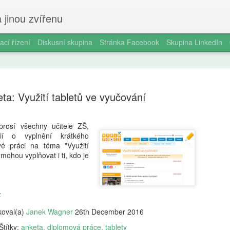
 jinou zvířenu
ací řízení
Diskusní skupina
Stránka Facebook
Skupina LinkedIn
ta: Využití tabletů ve vyučování
rosí všechny učitele ZŠ,
í o vyplnění krátkého
Milan Hau
AUG
vé práci na téma "Využití
9
jako numer
mohou vyplňovat i ti, kdo je
má Zajíčko
(podle hvě
z
Zůstat ve střehu: Tiskovky 
koval(a)
Janek Wagner
26th December 2016
politici obhajují své kroky 
Štítky:
anketa
diplomová práce
tablety
vypadá jako dokonalé divadl