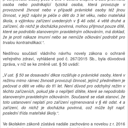
osoba nebo podnikající fyzická osoba, která provozuje v
provozovně živnost nebo v případě právnické osoby též jinou
činnost, v jejíž náplni je péče o děti do 3 let věku, nebo mateřská
škola, s výjimkou zařízení uvedených v § 46 odst. 4 větě druhé a
zařízení, do nichž je docházka povinná, mohou přijmout pouze dítě,
které se podrobilo stanoveným pravidelným očkováním, má doklad,
že je proti nákaze imunní nebo se nemůže očkování podrobit pro
trvalou kontraindikaci.“.
Nedílnou součástí vládního návrhu novely zákona o ochraně
veřejného zdraví, vyhlášené pod č. 267/2015 Sb., byla důvodová
zpráva, v níž se ke změně ust. § 50 uvádí:
„V ust. § 50 se dosavadní dikce rozšiřuje o právnické osoby, které v
režimu mimo rámec živnosti provozují činnost, jejímž předmětem je
pečovat o děti ve věku do tří let. Není důvod pro odchylný režim v
těchto zařízeních, pokud jde o nepřijetí dítěte, které se nepodrobilo
stanoveným pravidelným očkováním. Současně se však stanoví, že
toto ustanovení neplatí pro zařízení vyjmenovaná v § 46 odst. 4 a
zařízení, do nichž je docházka povinná, což může být např.
poslední třída mateřské školy.“.
Ve školském zákoně zůstává nadále zachováno a novelou z r. 2016