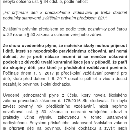
nebylo dotčeno ust. § 34 odst. 5, podle něhož:
„Při přijímání dětí k předškolnímu vzdělávání je třeba dodržet
podmínky stanovené zvláštním právním předpisem 22).“.
Zvláštním právním předpisem se podle textu poznámky pod čarou
č. 22 rozumí § 50 zákona o ochraně veřejného zdraví.
Ze shora uvedeného plyne, že mateřské školy mohou přijmout
i dítě, které se nepodrobilo pravidelnému očkování, ani nemá
doklad, že je proti nákaze imunní či se nemůže očkování
podrobit z důvodů trvalé kontraindikace jen v případě, že patří
do skupiny dětí, pro které je předškolní vzdělávání povinné.
Počínaje dnem 1. 9. 2017 je předškolní vzdělávání povinné pro
dítě, které před datem 1. 9. 2017 dosáhlo pěti let a více a dosud
nezahájilo povinnou školní docházku.
Uvedené jednoznačně plyne z účelu, který novela školského
zákona provedená zákonem č. 178/2016 Sb. sledovala. Tím bylo
zavést povinný rok předškolního vzdělávání, nikoli nepřímo
novelizovat ust. § 50 zákona o ochraně veřejného zdraví a
prakticky učinit výjimku zakotvenou v tomto ustanovení
nadbytečnou. Smyslem příslušného ustanovení školského zákona
je připravit děti na povinnou školní docházku a zvýšit jejich