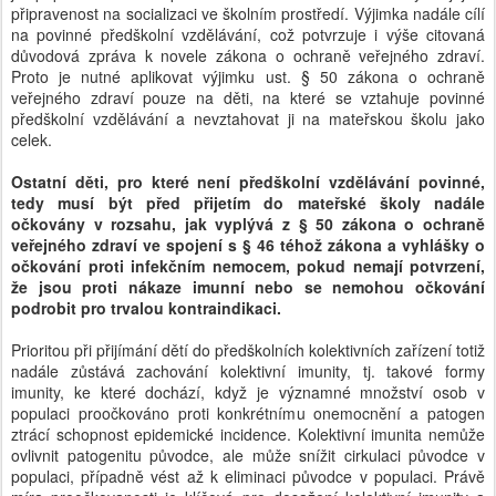
připravenost na socializaci ve školním prostředí. Výjimka nadále cílí
na povinné předškolní vzdělávání, což potvrzuje i výše citovaná
důvodová zpráva k novele zákona o ochraně veřejného zdraví.
Proto je nutné aplikovat výjimku ust. § 50 zákona o ochraně
veřejného zdraví pouze na děti, na které se vztahuje povinné
předškolní vzdělávání a nevztahovat ji na mateřskou školu jako
celek.
Ostatní děti, pro které není předškolní vzdělávání povinné,
tedy musí být před přijetím do mateřské školy nadále
očkovány v rozsahu, jak vyplývá z § 50 zákona o ochraně
veřejného zdraví ve spojení s § 46 téhož zákona a vyhlášky o
očkování proti infekčním nemocem, pokud nemají potvrzení,
že jsou proti nákaze imunní nebo se nemohou očkování
podrobit pro trvalou kontraindikaci.
Prioritou při přijímání dětí do předškolních kolektivních zařízení totiž
nadále zůstává zachování kolektivní imunity, tj. takové formy
imunity, ke které dochází, když je významné množství osob v
populaci proočkováno proti konkrétnímu onemocnění a patogen
ztrácí schopnost epidemické incidence. Kolektivní imunita nemůže
ovlivnit patogenitu původce, ale může snížit cirkulaci původce v
populaci, případně vést až k eliminaci původce v populaci. Právě