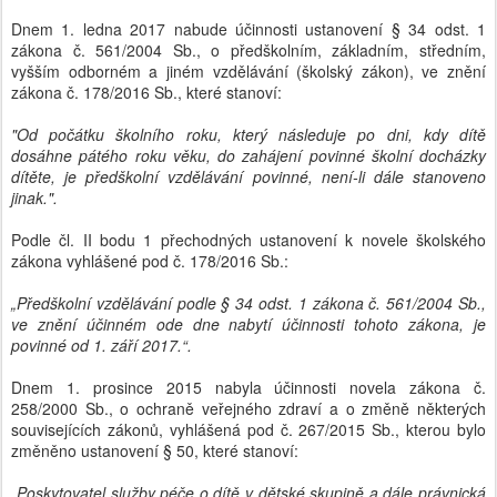
Dnem 1. ledna 2017 nabude účinnosti ustanovení § 34 odst. 1
zákona č. 561/2004 Sb., o předškolním, základním, středním,
vyšším odborném a jiném vzdělávání (školský zákon), ve znění
zákona č. 178/2016 Sb., které stanoví:
"Od počátku školního roku, který následuje po dni, kdy dítě
dosáhne pátého roku věku, do zahájení povinné školní docházky
dítěte, je předškolní vzdělávání povinné, není-li dále stanoveno
jinak.".
Podle čl. II bodu 1 přechodných ustanovení k novele školského
zákona vyhlášené pod č. 178/2016 Sb.:
„Předškolní vzdělávání podle § 34 odst. 1 zákona č. 561/2004 Sb.,
ve znění účinném ode dne nabytí účinnosti tohoto zákona, je
povinné od 1. září 2017.“.
Dnem 1. prosince 2015 nabyla účinnosti novela zákona č.
258/2000 Sb., o ochraně veřejného zdraví a o změně některých
souvisejících zákonů, vyhlášená pod č. 267/2015 Sb., kterou bylo
změněno ustanovení § 50, které stanoví:
„Poskytovatel služby péče o dítě v dětské skupině a dále právnická