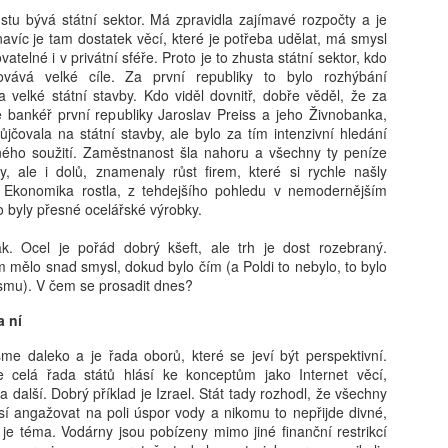
stu bývá státní sektor. Má zpravidla zajímavé rozpočty a je
avíc je tam dostatek věcí, které je potřeba udělat, má smysl
vatelné i v privátní sféře. Proto je to zhusta státní sektor, kdo
Jaroslav Mašek:
24. 8.: Online
AUG
AUG
tovává velké cíle. Za první republiky to bylo rozhýbání
6
6
Trojský medvídek:
workshop – AI do ŠVP
 velké státní stavby. Kdo viděl dovnitř, dobře věděl, že za
význam lidské výchovy
(bez omáčky a
bankéř první republiky Jaroslav Preiss a jeho Živnobanka,
v době dětských AI
nesmyslů)
jčovala na státní stavby, ale bylo za tím intenzivní hledání
společníků
ého soužití. Zaměstnanost šla nahoru a všechny ty peníze
Jak smysluplně zapojit umělou
ury, ale i dolů, znamenaly růst firem, které si rychle našly
inteligenci do tvorby a aktualizace
Jak u dětí rozvíjet vztahy,
ě. Ekonomika rostla, z tehdejšího pohledu v nemodernějším
ŠVP? Online workshop je určený
zvídavost a celoživotní učení
o byly přesné ocelářské výrobky.
pro pracovníky škol, kteří chtějí
v éře AI? Renomovaná pediatrička
Ondřej Šteffl: Slepá místa rodičů, 5. část, Věci, o
UG
postupovat systematicky,
Dana Suskind nabízí odpovědi ve
k. Ocel je pořád dobrý kšeft, ale trh je dost rozebraný.
6
bezpečně a s reálným dopadem.
kterých věda dobře ví, ale vy možná ne
své nové knize, která je
mělo snad smysl, dokud bylo čím (a Poldi to nebylo, to bylo
Získáte: konkrétní scénáře využití
základním průvodcem nejen pro
stý den dovolené, prší. Táta si po snídani otevře mobil. Přišel mail
smu). V čem se prosadit dnes?
AI ve ŠVP, přehled rizik a jak je
rodiče.
práce — nic hrozného, ale bude to průšvih a vyřešit se to teď nedá.
řídit, ukázky využitelné ihned ve
vře mobil, neřekne nic. Jen si sedne a začne mlčky skládat plavky,
a ní
škole, inspiraci pro práci celého
eré nikdo skládat nechtěl. Máma se po chvíli zeptá, co je. „Nic."
sboru.
me daleko a je řada oborů, které se jeví být perspektivní.
ptá se ještě jednou, ostřeji. Táta odpoví ještě kratší větou.
e celá řada států hlásí ke konceptům jako Internet věcí,
a další. Dobrý příklad je Izrael. Stát tady rozhodl, že všechny
í angažovat na poli úspor vody a nikomu to nepřijde divné,
 je téma. Vodárny jsou pobízeny mimo jiné finanční restrikcí