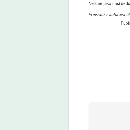
Nejsme jako naši dědo
A
Převzato z autorova
b
Fa
Publ
pl
je
Pr
Pa
v
v 
A
AI
ro
Uč
Žá
m