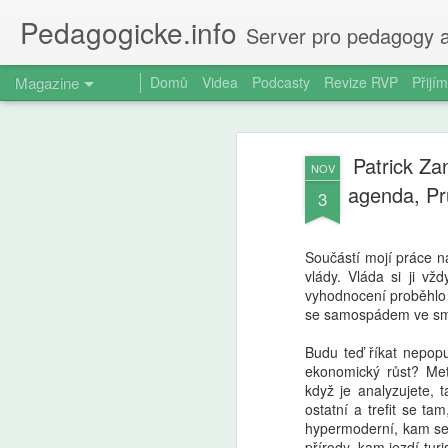
Pedagogicke.info
Server pro pedagogy a
Magazine
Domů
Videa
Podcasty
Revize RVP
Přijím
Patrick Zan
NOV
agenda, Prů
3
Součástí mojí práce n
vlády. Vláda si ji vž
vyhodnocení proběhlo z
se samospádem ve smy
Budu teď říkat nepopul
ekonomický růst? Met
když je analyzujete, t
ostatní a trefit se ta
hypermoderní, kam se
přírody, kam jezdí tur