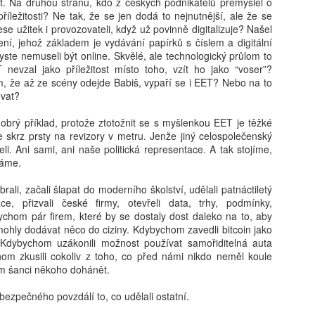
t. Na druhou stranu, kdo z českých podnikatelů přemýšlel o
Karolína Blažková: „Člověk to asi musí mít rád.“ Jak
UG
íležitosti? Ne tak, že se jen dodá to nejnutnější, ale že se
5
se v pražské garsonce žije učiteli hudby s třiceti tisíci
se užitek i provozovateli, když už povinně digitalizuje? Našel
ní, jehož základem je vydávání papírků s číslem a digitální
měsíčně
yste nemuseli být online. Skvělé, ale technologický průlom to
í děti hrát na kytaru, vydělává kolem 32 tisíc čistého a sám v Praze
nevzal jako příležitost místo toho, vzít ho jako “voser”?
dlí jen díky obecnímu bytu. Pro třiatřicetiletého Martina je vlastní
ím, že až ze scény odejde Babiš, vypaří se i EET? Nebo na to
dlení těžko představitelné. Místo toho šetří, přivydělává si hudbou
vat?
doufá, že si jednou pořídí maringotku.
brý příklad, protože ztotožnit se s myšlenkou EET je těžké
e skrz prsty na revizory v metru. Jenže jiný celospolečenský
li. Ani sami, ani naše politická representace. A tak stojíme,
váme.
Tobiáš Pospíchal: Brněnský starosta prosadil do čela
UG
5
školy svého známého, oba kandidují za Motoristy.
ali, začali šlapat do moderního školství, udělali patnáctiletý
e, přizvali české firmy, otevřeli data, trhy, podmínky,
Střet zájmů odmítá
ychom pár firem, které by se dostaly dost daleko na to, aby
ditelem základní školy v Brně-Bystrci se stal Jaromír Špaček, jehož
mohly dodávat něco do ciziny. Kdybychom zavedli bitcoin jako
běr si před komisí prosadil starosta městské části Tomáš Kratochvíl.
Kdybychom uzákonili možnost používat samořiditelná auta
ba muži v loňském roce společně kandidovali za Motoristy. Podle
m zkusili cokoliv z toho, co před námi nikdo neměl koule
otikorupčního analytika vyvolávají okolnosti Špačkova výběru
m šanci někoho dohánět.
chyby, sám starosta pak odmítá, že by hrála politická blízkost při
běru roli.
ezpečného povzdálí to, co udělali ostatní.