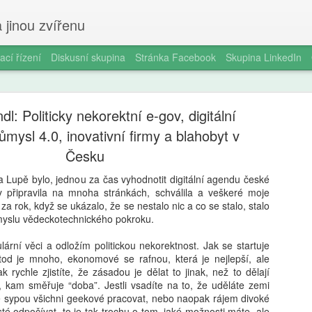
 jinou zvířenu
ací řízení
Diskusní skupina
Stránka Facebook
Skupina LinkedIn
dl: Politicky nekorektní e-gov, digitální
mysl 4.0, inovativní firmy a blahobyt v
Česku
a Lupě bylo, jednou za čas vyhodnotit digitální agendu české
Milan Haus
AUG
dy připravila na mnoha stránkách, schválila a veškeré moje
6
a rok, když se ukázalo, že se nestalo nic a co se stalo, stalo
zkratek: Pr
slu vědeckotechnického pokroku.
kompetence
ární věci a odložím politickou nekorektnost. Jak se startuje
občanství)
od je mnoho, ekonomové se rafnou, která je nejlepší, ale
ak rychle zjistíte, že zásadou je dělat to jinak, než to dělají
Zazvonil zvonec a kritickém
m, kam směřuje “doba”. Jestli vsadíte na to, že uděláte zemi
vzdělávání, kde už se nemu
 sypou všichni geekové pracovat, nebo naopak rájem divoké
Proč se učit, když stačí n 
isté odpočívat, to je tak trochu o tom, jaké možnosti máte, ale