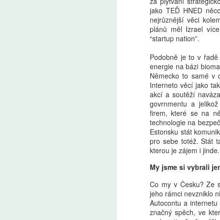
za plýtvání strategick
A
jako TEĎ HNED něco ud
nejrůznější věci kol
plánů měl Izrael víc
V 
“startup nation”.
po
ži
Podobně je to v řadě 
na
energie na bázi biomas
fo
Německo to samé v obo
f
Interneto věcí jako ta
da
akcí a soutěží naváz
d
govrnmentu a jelikož
k
firem, které se na ně
ri
A
technologie na bezpeč
kt
Estonsku stát komunik
za
pro sebe totéž. Stát 
že
kterou je zájem i jinde.
vs
P
a
(
My jsme si vybrali j
kl
tř
s
ře
Co my v Česku? Ze stá
je
jeho rámci nevzniklo n
s 
Autocontu a internet
a
značný spěch, ve kter