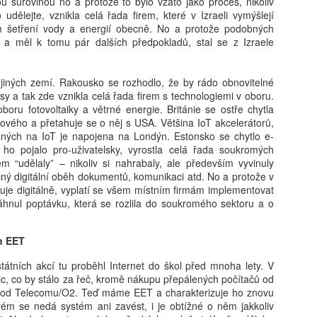
ou surovinou no a protože to bylo vzato jako proces, nikoliv
Smartphone a zdraví čtrnáctiletých: výsledky
UG
ělejte, vznikla celá řada firem, které v Izraeli vymýšlejí
5
longitudinální studie ABCD
em šetření vody a energií obecně. No a protože podobných
e a měl k tomu pár dalších předpokladů, stal se z Izraele
éře všudypřítomné digitální socializace představuje rozhodnutí o
řízení prvního chytrého telefonu jeden z nejvýznamnějších milníků v
votě dospívajícího i jeho rodiny. Pro pedagogickou obec a odborníky
jiných zemí. Rakousko se rozhodlo, že by rádo obnovitelné
 duševní zdraví je pochopení časování tohoto kroku kritické, neboť
y a tak zde vznikla celá řada firem s technologiemi v oboru.
rmuje budoucí digitální návyky a může determinovat trajektorii
ru fotovoltaiky a větrné energie. Británie se ostře chytla
yzického i psychického vývoje. Tato syntéza vychází z nejnovějších
kového a přetahuje se o něj s USA. Většina IoT akcelerátorů,
t, která naznačují, že samotný akt pořízení telefonu v
aných na IoT je napojena na Londýn. Estonsko se chytlo e-
oporučovaném věku 13 let nepředstavuje bezprostřední spouštěč
 ho pojalo pro-uživatelsky, vyrostla celá řada soukromých
linické deprese nebo obezity, avšak nese s sebou jasně prokazatelné
m “udělaly” – nikoliv si nahrabaly, ale především vyvinuly
ziko narušení spánkové kontinuity. Klíčovým rozlišovacím prvkem,
Pro a proti: Devátá třída má smysl, tvrdí Mazancová.
UG
ný digitální oběh dokumentů, komunikaci atd. No a protože v
erý tato studie přináší, je striktní oddělení pouhého vlastnictví
5
Šmahel: Zrušení nejde stavět na tom, že ušetříme 50
uje digitálně, vyplatí se všem místním firmám implementovat
řízení od intenzity a kontextu jeho následného užívání. Ukazuje se,
miliard
táhnul poptávku, která se rozlila do soukromého sektoru a o
 zatímco věková hranice 13 let může sloužit jako relativně bezpečný
tupní bod, skutečné nebezpečí pro wellbeing adolescenta tkví v
remiér Andrej Babiš (ANO) a předseda Sněmovny Tomio Okamura
bsenci regulace času stráveného u obrazovky a v narušování
SPD) mluví o zkrácení povinné školní docházky a zrušení devátých
en EET
idových fází dne, což vyžaduje hlubší metodologický rozbor
íd. „Není možné to stavět na tom, že ušetříme 50 miliard,“ namítá
ledované kohorty.
ditel Základní školy Plaňany Martin Šmahel. „Nám ani tak nejde o to,
tních akcí tu proběhl Internet do škol před mnoha lety. V
stli do nich znalosti nacpeme za osm, nebo za devět let, ale jestli je
ic, co by stálo za řeč, kromě nákupu přepálených počítačů od
nimi naučíme pracovat,“ říká v Pro a proti z Učitelské platformy
u od Telecomu/O2. Teď máme EET a charakterizuje ho znovu
 ředitelka Základní školy Pod Beckovem Petra Mazancová.
ém se nedá systém ani zavést, i je obtížné o něm jakkoliv