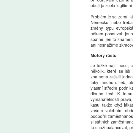
obojí je zcela legitimn
Problém je se zemí, k
Německo, nebo třeba R
změny typu evropská
někam posouvat, jen
špatně, jen to znamená
ani nesnažíme zkracov
Motory růstu
Je těžké najít něco, 
několik, které se liš
znamená zajistit jedn
taky mnoho úliteb, úl
vlastní střední podnik
dlouho trvá. K tomu
vymahatelnosti práva
kasu, takže když lákát
vašem volebním období
podpořili zaměstnanost
si státních zaměstnan
to snaží balancovat, pro