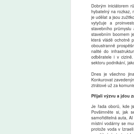
Dobrým iniciátorem rů
hybatelný na rozkaz, n
je udělat a jsou zužitko
Markéta Lankašová:
AUG
vytyčuje a proinves
6
Ministr Plaga chce
stavebního průmyslu a
zachovat přípravné
stavebním boomem je 
třídy. Je to chaos,
která vládě ochotně pů
stěžují si ředitelé škol
oboustranně prospěšn
nalité do infrastrukt
Přípravné třídy pomáhají dětem
odběratele i v cizin
s přechodem ze školky do
sektoru podnikání, jak
základní školy. Od roku 2029
A
měly kvůli zpřísnění odkladů
Dnes je všechno jina
zaniknout, ministr školství Plaga
Konkurovat zavedeným 
chce však rozhodnutí zrušit
Še
ztrátové už za komuni
a přípravky zachovat. Ředitelé
z 
škol i odborníci to vítají, jen jim
Za
Přijali výzvu a jdou z
vadí zatím nejasná koncepce.
kt
Je řada oborů, kde js
Ze
Povšimněte si, jak s
samořiditelná auta, AI 
místní vodárny se mus
protože voda v Izraeli