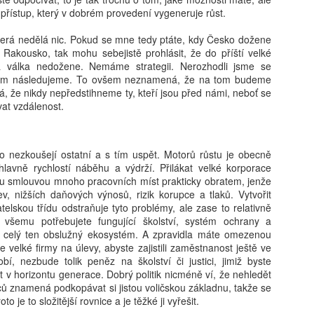
vám revoluční koncept: 'Dig
í přístup, který v dobrém provedení vygeneruje růst.
beztrestně co? Podvádět? T
v koutě a hroutí se pod tíh
terá nedělá nic. Pokud se mne tedy ptáte, kdy Česko dožene
nezpracovaných esejů, vy 
akousko, tak mohu sebejistě prohlásit, že do příští velké
algoritmy, aby za vás vytv
 válka nedožene. Nemáme strategii. Nerozhodli jsme se
hodnoty, etiku a integritu;
om následujeme. To ovšem neznamená, že na tom budeme
místo. Naše motto? Plagiáto
, že nikdy nepředstihneme ty, kteří jsou před námi, neboť se
je jen další slovo pro len
at vzdálenost.
úspěchu a staňte se hrdým 
je pro vás nejlepší. Budouc
u toho nesmíte chybět. Stáh
co nezkoušejí ostatní a s tím uspět. Motorů růstu je obecně
budoucnost ještě dnes!
í hlavně rychlostí náběhu a výdrží. Přilákat velké korporace
ou smlouvou mnoho pracovních míst prakticky obratem, jenže
ev, nižších daňových výnosů, rizik korupce a tlaků. Vytvořit
atelskou třídu odstraňuje tyto problémy, ale zase to relativně
 všemu potřebujete fungující školství, systém ochrany a
, celý ten obslužný ekosystém. A zpravidla máte omezenou
e velké firmy na úlevy, abyste zajistili zaměstnanost ještě ve
, nezbude tolik peněz na školství či justici, jimiž byste
 v horizontu generace. Dobrý politik nicméně ví, že nehledět
ců znamená podkopávat si jistou voličskou základnu, takže se
to je to složitější rovnice a je těžké ji vyřešit.