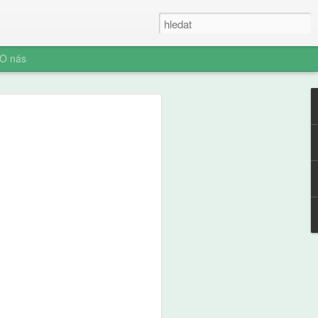
O nás
ner: Iluze rychlých
oč AI není digitální
 (ani digitální
u myšlení je konec. Vítejte v nové éře
síte namáhat: robot to vyřeší za vás.
prompt a 'AI' je vaše? Představujeme