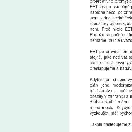
prokreativně přemýšle
A
EET jako o skutečné př
nabídne něco, co přine
jsem jedno hezké řeše
repozitory účtenek, ab
Uč
není. Proč nikdo EET 
by
Protože se počítá s t
by
nemáme, takhle uvažo
a 
EET po pravdě není do
stejně, jako nedívat s
úkol jsme si nevymysle
přešlapujeme a nadá
A
Kdybychom si něco vybr
plán jeho modernizac
ministerstva … měli b
Ře
obstály v zahraničí a 
vý
druhou státní měnu. 
O
mimo města. Kdybycho
pr
vyzkoušet, měli bycho
po
vý
Takhle následujeme z b