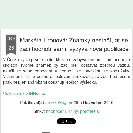
Markéta Hronová: Známky nestačí, ať se
NOV
26
žáci hodnotí sami, vyzývá nová publikace
V Česku vyšla první studie, která se zabývá změnou hodnocení ve
školách. Kromě známek by žáci měli dostávat zpětnou vazbu,
naučit se sebehodnocení a hodnotit se navzájem se spolužáky.
V zahraničí je to běžné a testování prokázalo, že žáci hodnocení
jinak než jen známkami dosahují lepších výsledků.
Celý článek v iHNed.cz
Publikoval(a)
Janek Wagner
26th November 2016
Štítky:
hodnocení
knihy
přečtěte si