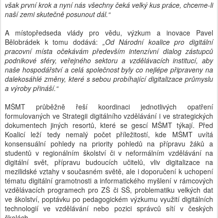
však první krok a nyní nás všechny čeká velký kus práce, chceme-li
naší zemi skutečně posunout dál.“
A místopředseda vlády pro vědu, výzkum a inovace Pavel
Bělobrádek k tomu dodává:
„Od Národní koalice pro digitální
pracovní místa očekávám především intenzívní dialog zástupců
podnikové sféry, veřejného sektoru a vzdělávacích institucí, aby
naše hospodářství a celá společnost byly co nejlépe připraveny na
dalekosáhlé změny, které s sebou probíhající digitalizace průmyslu
a výroby přináší.“
MŠMT průběžně řeší koordinaci jednotlivých opatření
formulovaných ve Strategii digitálního vzdělávání i ve strategických
dokumentech jiných resortů, které se gescí MŠMT týkají. Před
Koalicí leží tedy nemalý počet příležitostí, kde MŠMT uvítá
konsensuální pohledy na priority pohledů na přípravu žáků a
studentů v regionálním školství či v neformálním vzdělávání na
digitální svět, přípravu budoucích učitelů, vliv digitalizace na
mezilidské vztahy v současném světě, ale i doporučení k uchopení
tématu digitální gramotnosti a informatického myšlení v rámcových
vzdělávacích programech pro ZŠ či SŠ, problematiku velkých dat
ve školství, poptávku po pedagogickém výzkumu využití digitálních
technologií ve vzdělávání nebo pozici správců sítí v českých
školách.