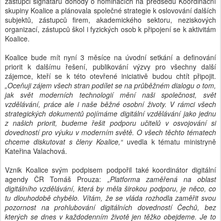
zástupci signatářů dohody o nominacích na předsedu Koordinační
skupiny Koalice a plánovala společné strategie k oslovování dalších
subjektů, zástupců firem, akademického sektoru, neziskových
organizací, zástupců škol i fyzických osob k připojení se k aktivitám
Koalice.
Koalice bude mít nyní 3 měsíce na úvodní setkání a definování
priorit k dalšímu řešení, publikování výzvy pro všechny další
zájemce, kteří se k této otevřené iniciativě budou chtít připojit.
„Oceňuji zájem všech stran podílet se na průběžném dialogu o tom,
jak svět moderních technologií mění naši společnost, svět
vzdělávání, práce ale i naše běžné osobní životy. V rámci všech
strategických dokumentů pojímáme digitální vzdělávání jako jednu
z našich priorit, budeme řešit podporu učitelů v osvojování si
dovedností pro výuku v moderním světě. O všech těchto tématech
chceme diskutovat s členy Koalice,“
uvedla k tématu ministryně
Kateřina Valachová.
Vznik Koalice svým podpisem podpořil také koordinátor digitální
agendy ČR Tomáš Prouza:
„Platforma zaměřená na oblast
digitálního vzdělávání, která by měla širokou podporu, je něco, co
tu dlouhodobě chybělo. Vítám, že se vláda rozhodla zaměřit svou
pozornost na prohlubování digitálních dovedností Čechů, bez
kterých se dnes v každodenním životě jen těžko obejdeme. Je to